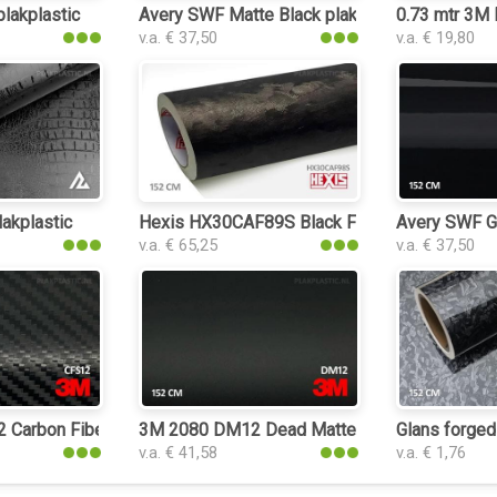
tic
plakplastic
Avery SWF Matte Black plakplastic
0.73 mtr 3M
v.a. € 37,50
v.a. € 19,80
lakplastic
Hexis HX30CAF89S Black Forged Carbon plak
Avery SWF Gl
v.a. € 65,25
v.a. € 37,50
Carbon Fiber Black plakplastic
3M 2080 DM12 Dead Matte Black plakplastic
Glans forged
v.a. € 41,58
v.a. € 1,76