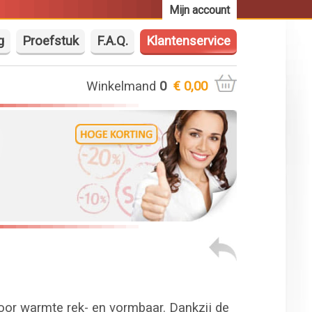
Mijn account
g
Proefstuk
F.A.Q.
Klantenservice
Winkelmand
0
€ 0,00
oor warmte rek- en vormbaar. Dankzij de