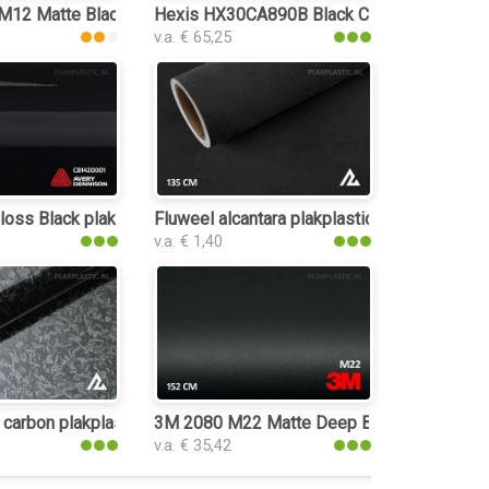
 M12 Matte Black
Hexis HX30CA890B Black Carbon Gloss pla
v.a. € 65,25
plastic
oss Black plakplastic
Fluweel alcantara plakplastic
v.a. € 1,40
 carbon plakplastic
3M 2080 M22 Matte Deep Black plakplasti
v.a. € 35,42