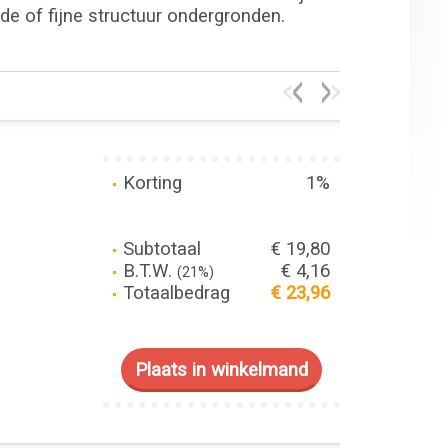
dde of fijne structuur ondergronden.
Korting
1%
Subtotaal
€ 19,80
B.T.W.
€ 4,16
(21%)
Totaalbedrag
€ 23,96