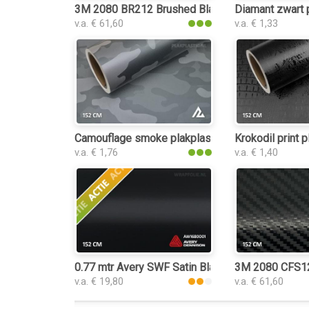
3M 2080 BR212 Brushed Black Metallic plakplas
Diamant zwart 
v.a. € 61,60
v.a. € 1,33
Camouflage smoke plakplastic
Krokodil print p
v.a. € 1,76
v.a. € 1,40
0.77 mtr Avery SWF Satin Black
3M 2080 CFS12 
v.a. € 19,80
v.a. € 61,60