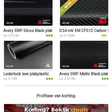
Avery SWF Gloss Black plakplastic
0.54 mtr 3M CFS12 Carbon Fib
v.a. € 37,50
v.a. € 19,80
Lederlook leer plakplastic
Avery SWF Matte Black plakpl
v.a. € 1,40
v.a. € 37,50
Profiteer van korting