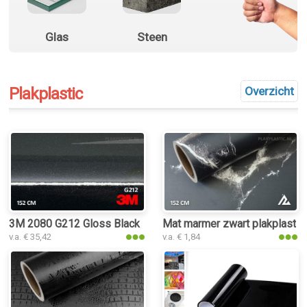
Glas
Steen
Plakplastic
Overzicht
3M 2080 G212 Gloss Black Metallic plakplastic
Mat marmer zwart plakplastic
v.a. € 35,42
v.a. € 1,84