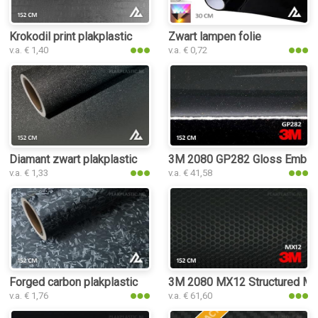
Krokodil print plakplastic
Zwart lampen folie
v.a. € 1,40
v.a. € 0,72
Diamant zwart plakplastic
3M 2080 GP282 Gloss Ember B
v.a. € 1,33
v.a. € 41,58
Forged carbon plakplastic
3M 2080 MX12 Structured Matr
v.a. € 1,76
v.a. € 61,60