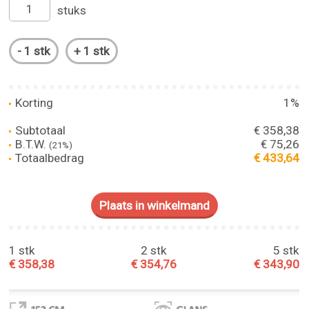
stuks
Korting
1%
Subtotaal
€ 358,38
B.T.W.
€ 75,26
(21%)
Totaalbedrag
€ 433,64
1 stk
2 stk
5 stk
€ 358,38
€ 354,76
€ 343,90