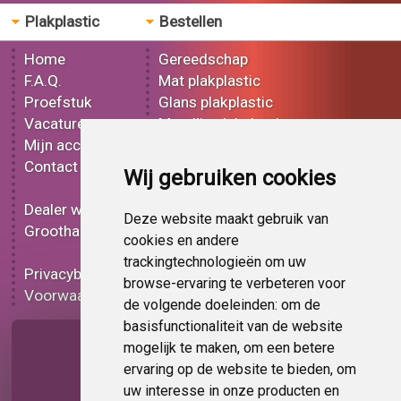
Plakplastic
Bestellen
Home
Gereedschap
F.A.Q.
Mat plakplastic
Proefstuk
Glans plakplastic
Vacatures
Metallic plakplastic
Mijn account
3D plakplastic
Contact
Effect plakplastic
Wij gebruiken cookies
Bedrukt plakplastic
Dealer worden
Carbon plakplastic
Deze website maakt gebruik van
Groothandel
Lampen folie
cookies en andere
Functionele folie
trackingtechnologieën om uw
Privacybeleid
Plakplastic korting
browse-ervaring te verbeteren voor
Voorwaarden
Op bestelling
de volgende doeleinden:
om de
basisfunctionaliteit van de website
Pagina delen
mogelijk te maken
,
om een betere
ervaring op de website te bieden
,
om
uw interesse in onze producten en