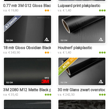
0.77 mtr 3M G12 Gloss Black
Luipaard print plakplastic
v.a. € 19,80
v.a. € 1,40
18 mtr Gloss Obsidian Black 3176 plakplastic
Houtnerf plakplastic
v.a. € 343,90
v.a. € 1,40
3M 2080 M12 Matte Black plakplastic
30 mtr Glans zwart overstock
v.a. € 35,42
v.a. € 242,50