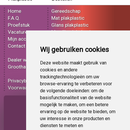
Home
Gereedschap
F.A.Q.
Mat plakplastic
Proefstuk
Glans plakplastic
Vacatures
Metallic plakplastic
Mijn account
3D plakplastic
Contact
Effect plakplastic
Wij gebruiken cookies
Bedrukt plakplastic
Dealer worden
Carbon plakplastic
Deze website maakt gebruik van
Groothandel
Lampen folie
cookies en andere
Functionele folie
trackingtechnologieën om uw
Privacybeleid
Plakplastic korting
browse-ervaring te verbeteren voor
Voorwaarden
Op bestelling
de volgende doeleinden:
om de
basisfunctionaliteit van de website
Pagina delen
mogelijk te maken
,
om een betere
ervaring op de website te bieden
,
om
uw interesse in onze producten en
diensten te meten en