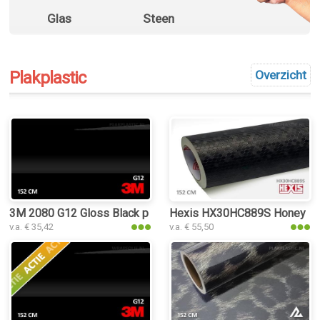
Glas
Steen
Plakplastic
Overzicht
3M 2080 G12 Gloss Black plakplastic
Hexis HX30HC889S Honey Com
v.a. € 35,42
v.a. € 55,50