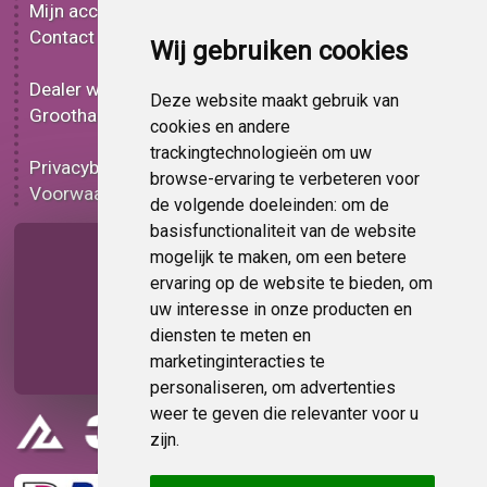
Mijn account
3D plakplastic
Contact
Effect plakplastic
Wij gebruiken cookies
Bedrukt plakplastic
Dealer worden
Carbon plakplastic
Deze website maakt gebruik van
Groothandel
Lampen folie
cookies en andere
Functionele folie
trackingtechnologieën om uw
Privacybeleid
Plakplastic korting
browse-ervaring te verbeteren voor
Voorwaarden
Op bestelling
de volgende doeleinden:
om de
basisfunctionaliteit van de website
Pagina delen
mogelijk te maken
,
om een betere
ervaring op de website te bieden
,
om
uw interesse in onze producten en
diensten te meten en
marketinginteracties te
personaliseren
,
om advertenties
weer te geven die relevanter voor u
zijn
.