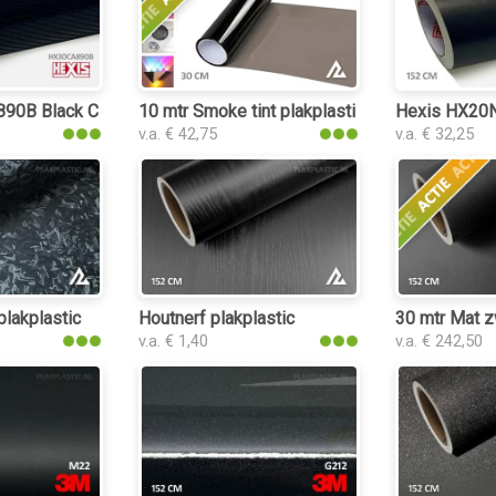
0B Black Carbon Gloss plakplastic
10 mtr Smoke tint plakplastic
Hexis HX20N
v.a. € 42,75
v.a. € 32,25
plakplastic
Houtnerf plakplastic
30 mtr Mat z
v.a. € 1,40
v.a. € 242,50