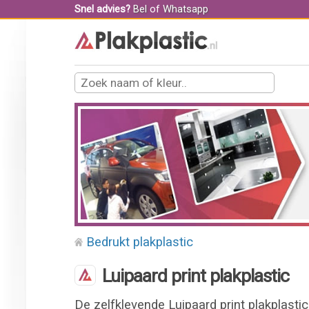
Snel advies?
Bel
of
Whatsapp
Bedrukt plakplastic
Luipaard print plakplastic
De zelfklevende Luipaard print plakplast