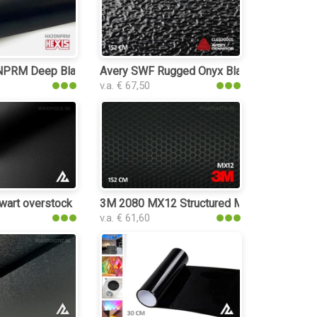
PRM Deep Black Matt plakplastic
Avery SWF Rugged Onyx Black plakplastic
v.a. € 67,50
wart overstock
3M 2080 MX12 Structured Matrix Black plak
v.a. € 61,60