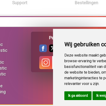
Support
Bestellingen
Pagina delen
Wij gebruiken c
ic
stic
Deze website maakt gebr
browse-ervaring te verb
tic
basisfunctionaliteit van
stic
de website te bieden
,
om
tic
marketinginteracties te 
relevanter voor u zijn
.
ie
ting
Ik ga akkoord
Ik wei