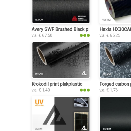
Avery SWF Brushed Black plakplastic
Hexis HX30CA89
v.a. € 67,50
v.a. € 65,25
Krokodil print plakplastic
Forged carbon 
v.a. € 1,40
v.a. € 1,76