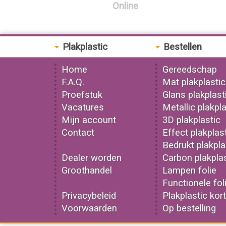
Online
Plakplastic
Bestellen
Home
Gereedschap
F.A.Q.
Mat plakplastic
Proefstuk
Glans plakplast
Vacatures
Metallic plakpla
Mijn account
3D plakplastic
Contact
Effect plakplas
Bedrukt plakpla
Dealer worden
Carbon plakplas
Groothandel
Lampen folie
Functionele fol
Privacybeleid
Plakplastic kor
Voorwaarden
Op bestelling