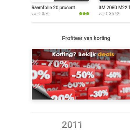
Raamfolie 20 procent
3M 2080 M22 M
v.a. € 0,70
v.a. € 35,42
Profiteer van korting
2011