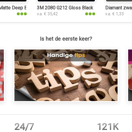
atte Deep Black plakplastic
3M 2080 G212 Gloss Black Metallic plakplast
Diamant zwar
v.a. € 35,42
v.a. € 1,33
Is het de eerste keer?
24/7
121K