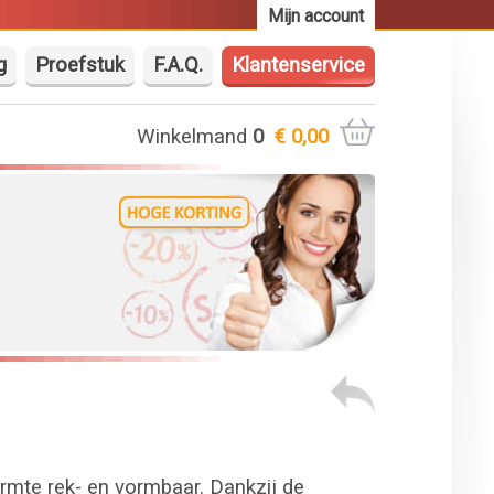
Mijn account
g
Proefstuk
F.A.Q.
Klantenservice
Winkelmand
0
€ 0,00
armte rek- en vormbaar. Dankzij de