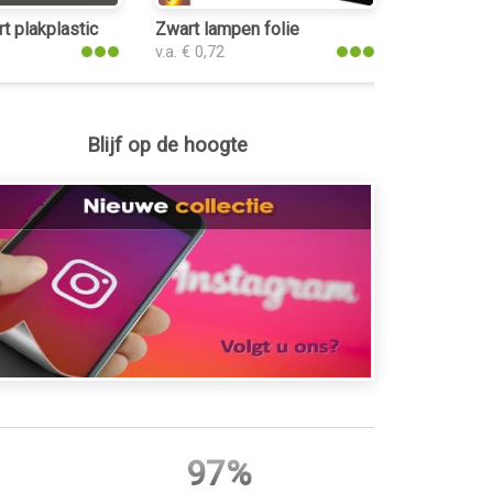
ic
t plakplastic
Zwart lampen folie
v.a. € 0,72
Blijf op de hoogte
97%