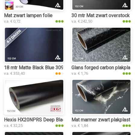
Mat zwart lampen folie
30 mtr Mat zwart overstock
v.a. € 0,72
v.a. € 242,50
18 mtr Matte Black Blue 3092 plakplastic
Glans forged carbon plakplast
v.a. € 353,40
v.a. € 1,76
Hexis HX20NPRS Deep Black Satin plakplastic
Mat marmer zwart plakplastic
v.a. € 32,25
v.a. € 1,84