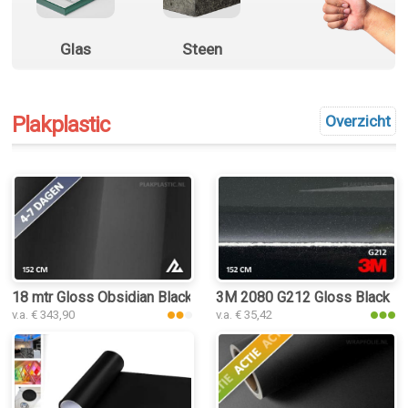
Glas
Steen
Plakplastic
Overzicht
18 mtr Gloss Obsidian Black 3176 plakplastic
3M 2080 G212 Gloss Black Met
v.a. € 343,90
v.a. € 35,42