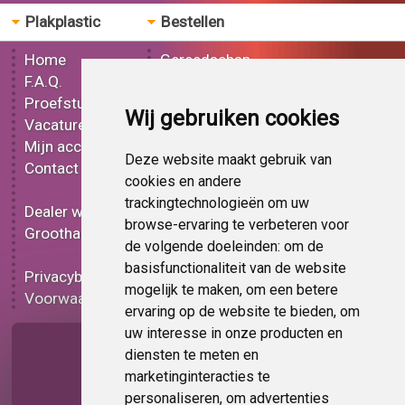
Plakplastic
Bestellen
Home
Gereedschap
F.A.Q.
Mat plakplastic
Proefstuk
Glans plakplastic
Wij gebruiken cookies
Vacatures
Metallic plakplastic
Mijn account
3D plakplastic
Deze website maakt gebruik van
Contact
Effect plakplastic
cookies en andere
Bedrukt plakplastic
trackingtechnologieën om uw
Dealer worden
Carbon plakplastic
browse-ervaring te verbeteren voor
Groothandel
Lampen folie
de volgende doeleinden:
om de
Functionele folie
basisfunctionaliteit van de website
Privacybeleid
Plakplastic korting
mogelijk te maken
,
om een betere
Voorwaarden
Op bestelling
ervaring op de website te bieden
,
om
uw interesse in onze producten en
Pagina delen
diensten te meten en
marketinginteracties te
personaliseren
,
om advertenties