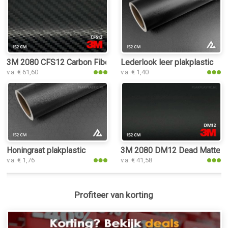
3M 2080 CFS12 Carbon Fiber Black plakplastic
Lederlook leer plakplastic
v.a. € 61,60
v.a. € 1,40
Honingraat plakplastic
3M 2080 DM12 Dead Matte Bla
v.a. € 1,76
v.a. € 41,58
Profiteer van korting