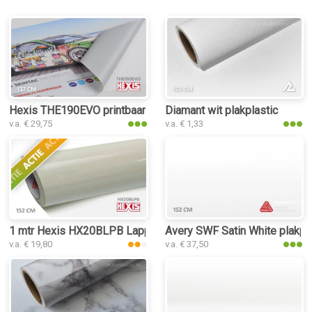
Hexis THE190EVO printbaar folie
Diamant wit plakplastic
v.a. € 29,75
v.a. € 1,33
1 mtr Hexis HX20BLPB Lapp Sparkle White Gloss
Avery SWF Satin White plakpla
v.a. € 19,80
v.a. € 37,50