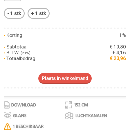
Korting
1%
Subtotaal
€ 19,80
B.T.W.
€ 4,16
(21%)
Totaalbedrag
€ 23,96