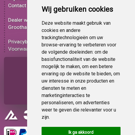
Contact
Effect plakplastic
Wij gebruiken cookies
Bedrukt plakplastic
Dealer worden
Carbon plakplastic
Deze website maakt gebruik van
Groothandel
Lampen folie
cookies en andere
Functionele folie
trackingtechnologieën om uw
Privacybeleid
Plakplastic korting
browse-ervaring te verbeteren voor
Voorwaarden
Op bestelling
de volgende doeleinden:
om de
basisfunctionaliteit van de website
Pagina delen
mogelijk te maken
,
om een betere
ervaring op de website te bieden
,
om
uw interesse in onze producten en
diensten te meten en
marketinginteracties te
personaliseren
,
om advertenties
weer te geven die relevanter voor u
zijn
.
Ik ga akkoord