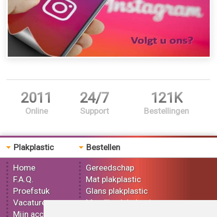
2011
24/7
121K
Online
Support
Bestellingen
Plakplastic
Bestellen
Home
Gereedschap
F.A.Q.
Mat plakplastic
Proefstuk
Glans plakplastic
Vacatures
Metallic plakplastic
Mijn account
3D plakplastic