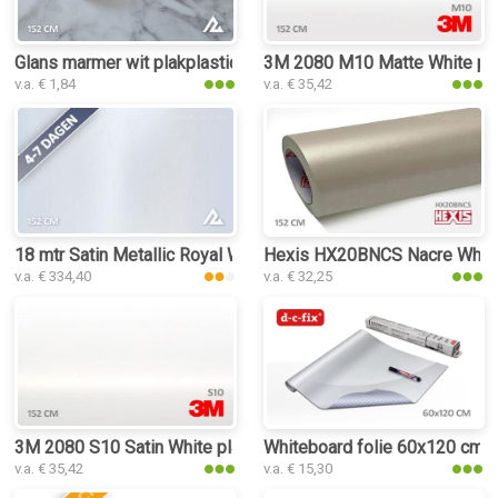
Glans marmer wit plakplastic
3M 2080 M10 Matte White pla
v.a. € 1,84
v.a. € 35,42
18 mtr Satin Metallic Royal White 3110 plakplastic
Hexis HX20BNCS Nacre White 
v.a. € 334,40
v.a. € 32,25
3M 2080 S10 Satin White plakplastic
Whiteboard folie 60x120 cm
v.a. € 35,42
v.a. € 15,30