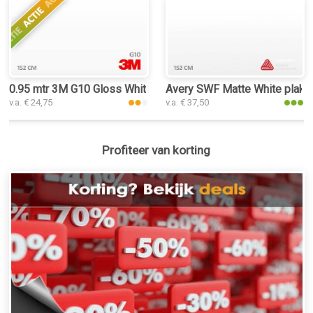
0.95 mtr 3M G10 Gloss White
Avery SWF Matte White plakpl
v.a. € 24,75
v.a. € 37,50
Profiteer van korting