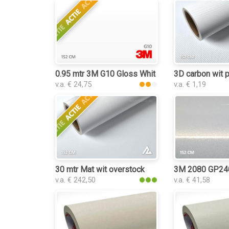
0.95 mtr 3M G10 Gloss White
3D carbon wit p
v.a. € 24,75
v.a. € 1,19
30 mtr Mat wit overstock
3M 2080 GP240 
v.a. € 242,50
v.a. € 41,58