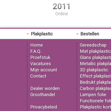
2011
Online
Plakplastic
Bestellen
Home
Gereedschap
F.A.Q.
Mat plakplastic
Proefstuk
Glans plakplast
Vacatures
Metallic plakpla
Mijn account
3D plakplastic
Contact
Effect plakplas
Bedrukt plakpla
Dealer worden
Carbon plakplas
Groothandel
Lampen folie
Functionele fol
Privacybeleid
Plakplastic kor