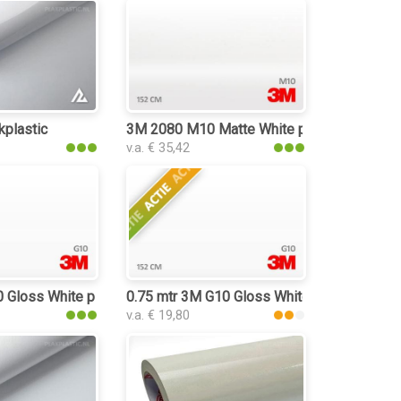
kplastic
3M 2080 M10 Matte White plakplastic
v.a. € 35,42
loss
Gloss White plakplastic
0.75 mtr 3M G10 Gloss White
v.a. € 19,80