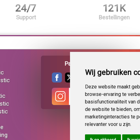
24/7
121K
Support
Bestellingen
Pagina delen
Wij gebruiken c
ic
stic
Deze website maakt gebr
browse-ervaring te verb
tic
basisfunctionaliteit van
stic
de website te bieden
,
om
tic
marketinginteracties te 
relevanter voor u zijn
.
ie
ting