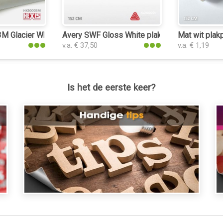
c
 Glacier White Matt plakplastic
Avery SWF Gloss White plakplastic
Mat wit plakp
v.a. € 37,50
v.a. € 1,19
Is het de eerste keer?