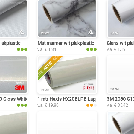
lakplastic
Mat marmer wit plakplastic
Glans wit pla
v.a. € 1,84
v.a. € 1,19
Gloss White Gold Sparkle plakplastic
1 mtr Hexis HX20BLPB Lapp Sparkle White G
3M 2080 G10 
v.a. € 19,80
v.a. € 35,42