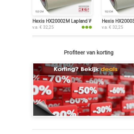
Hexis HX20002M Lapland White Matt plakplasti
Hexis HX20003M
v.a. € 32,25
v.a. € 32,25
Profiteer van korting