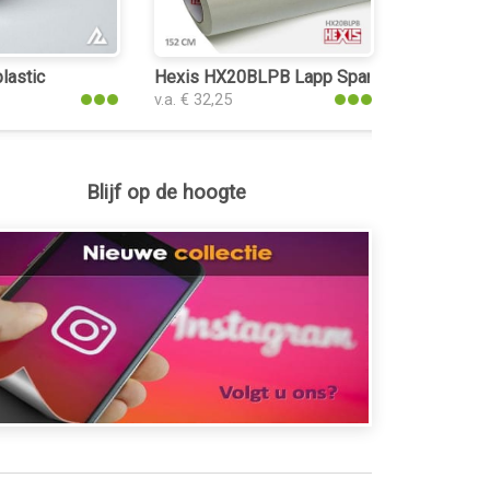
lastic
Hexis HX20BLPB Lapp Sparkle White Gloss 
v.a. € 32,25
Blijf op de hoogte