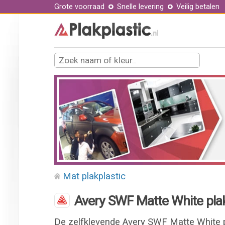
Grote voorraad
Snelle levering
Veilig betalen
Mat plakplastic
Avery SWF Matte White plak
De zelfklevende Avery SWF Matte White pl