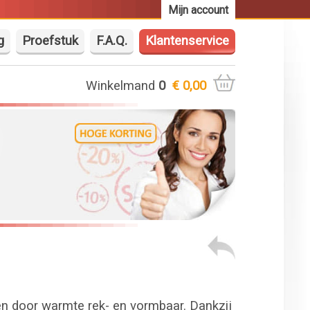
Mijn account
g
Proefstuk
F.A.Q.
Klantenservice
Winkelmand
0
€ 0,00
en door warmte rek- en vormbaar. Dankzij