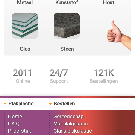
Metaal
Kunststof
Hout
Glas
Steen
2011
24/7
121K
Online
Support
Bestellingen
Plakplastic
Bestellen
Home
Gereedschap
F.A.Q.
Mat plakplastic
Proefstuk
Glans plakplastic