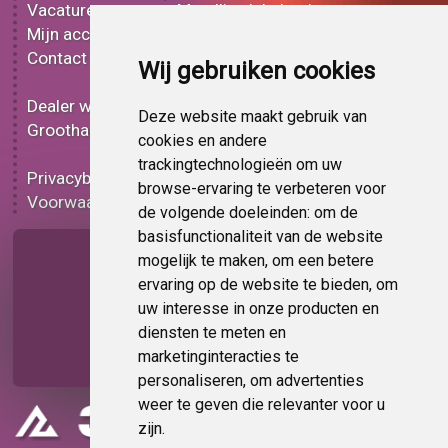
Vacatures
Metallic plakplastic
Mijn account
3D plakplastic
Contact
Effect plakplastic
Wij gebruiken cookies
Bedrukt plakplastic
Dealer worden
Carbon plakplastic
Deze website maakt gebruik van
Groothandel
Lampen folie
cookies en andere
Functionele folie
trackingtechnologieën om uw
Privacybeleid
Plakplastic korting
browse-ervaring te verbeteren voor
Voorwaarden
Op bestelling
de volgende doeleinden:
om de
basisfunctionaliteit van de website
Pagina delen
mogelijk te maken
,
om een betere
ervaring op de website te bieden
,
om
uw interesse in onze producten en
diensten te meten en
marketinginteracties te
personaliseren
,
om advertenties
weer te geven die relevanter voor u
zijn
.