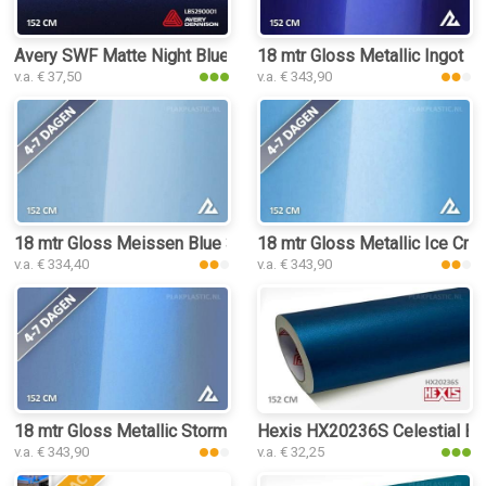
Avery SWF Matte Night Blue Metallic plakplastic
18 mtr Gloss Metallic Ingot Bl
v.a. € 37,50
v.a. € 343,90
18 mtr Gloss Meissen Blue 3219 plakplastic
18 mtr Gloss Metallic Ice Crys
v.a. € 334,40
v.a. € 343,90
18 mtr Gloss Metallic Storm Blue 3040 plakplastic
Hexis HX20236S Celestial Blue
v.a. € 343,90
v.a. € 32,25