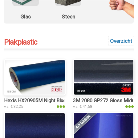
Glas
Steen
Plakplastic
Overzicht
Hexis HX20905M Night Blue Metal Matt plakplastic
3M 2080 GP272 Gloss Midnigh
v.a. € 32,25
v.a. € 41,58