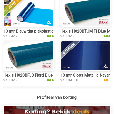
10 mtr Blauw tint plakplastic
Hexis HX20BTUM Ti Blue Matt
v.a. € 42,75
v.a. € 32,25
Hexis HX20BFJB Fjord Blue Gloss plakplastic
18 mtr Gloss Metallic Navarra
v.a. € 32,25
v.a. € 343,90
Profiteer van korting