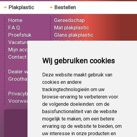
Plakplastic
Bestellen
Home
Gereedschap
F.A.Q.
Mat plakplastic
Proefstuk
Glans plakplastic
Vacatures
Metallic plakplastic
Mijn account
3D plakplastic
Contact
Effect plakplastic
Wij gebruiken cookies
Bedrukt plakplastic
Dealer worden
Carbon plakplastic
Deze website maakt gebruik van
Groothandel
Lampen folie
cookies en andere
Functionele folie
trackingtechnologieën om uw
Privacybeleid
Plakplastic korting
browse-ervaring te verbeteren voor
Voorwaarden
Op bestelling
de volgende doeleinden:
om de
basisfunctionaliteit van de website
Pagina delen
mogelijk te maken
,
om een betere
ervaring op de website te bieden
,
om
uw interesse in onze producten en