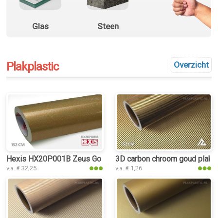
Glas
Steen
Plakplastic
Overzicht
Hexis HX20P001B Zeus Gold Gloss plakplastic
3D carbon chroom goud plakpl
v.a. € 32,25
v.a. € 1,26