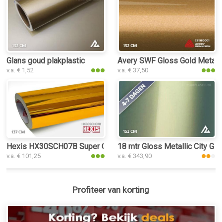
Glans goud plakplastic
Avery SWF Gloss Gold Metallic
v.a. € 1,52
v.a. € 37,50
Hexis HX30SCH07B Super Chrome Gold Gloss plakplastic
18 mtr Gloss Metallic City Gol
v.a. € 101,25
v.a. € 343,90
Profiteer van korting