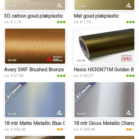
3D carbon goud plakplastic
Mat goud plakplastic
v.a. € 1,19
v.a. € 1,19
Avery SWF Brushed Bronze plakplastic
Hexis HX30N71M Golden Black
v.a. € 67,50
v.a. € 65,25
18 mtr Matte Metallic Blue Gold 3082 plakplastic
18 mtr Gloss Metallic Champa
v.a. € 353,40
v.a. € 343,90