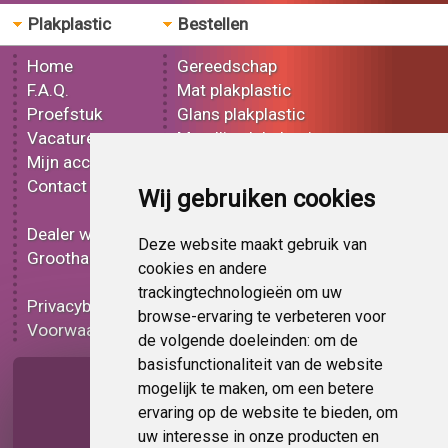
Plakplastic
Bestellen
Home
Gereedschap
F.A.Q.
Mat plakplastic
Proefstuk
Glans plakplastic
Vacatures
Metallic plakplastic
Mijn account
3D plakplastic
Contact
Effect plakplastic
Wij gebruiken cookies
Bedrukt plakplastic
Dealer worden
Carbon plakplastic
Deze website maakt gebruik van
Groothandel
Lampen folie
cookies en andere
Functionele folie
trackingtechnologieën om uw
Privacybeleid
Plakplastic korting
browse-ervaring te verbeteren voor
Voorwaarden
Op bestelling
de volgende doeleinden:
om de
basisfunctionaliteit van de website
Pagina delen
mogelijk te maken
,
om een betere
ervaring op de website te bieden
,
om
uw interesse in onze producten en