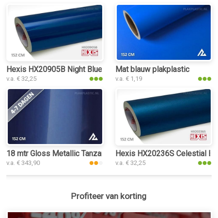
Hexis HX20905B Night Blue Metal Gloss plakplastic
Mat blauw plakplastic
v.a. € 32,25
v.a. € 1,19
18 mtr Gloss Metallic Tanzanite Blue 3187 plakplastic
Hexis HX20236S Celestial Blue
v.a. € 343,90
v.a. € 32,25
Profiteer van korting