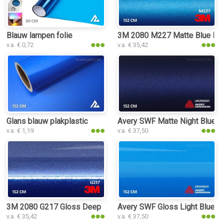
Blauw lampen folie
3M 2080 M227 Matte Blue Meta
v.a. € 0,72
v.a. € 35,42
Glans blauw plakplastic
Avery SWF Matte Night Blue Me
v.a. € 1,19
v.a. € 37,50
3M 2080 G217 Gloss Deep Blue Metallic plakplastic
Avery SWF Gloss Light Blue pl
v.a. € 35,42
v.a. € 37,50