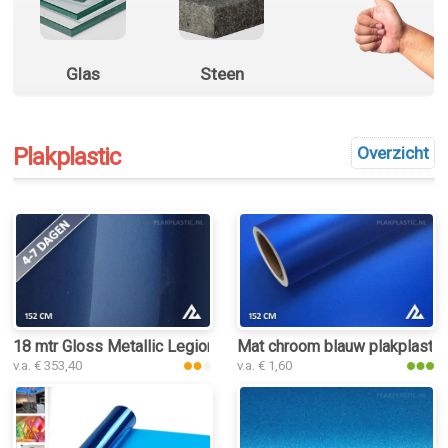
Glas
Steen
Plakplastic
Overzicht
18 mtr Gloss Metallic Legion Blue 3072 plakplastic
Mat chroom blauw plakplastic
v.a. € 353,40
v.a. € 1,60