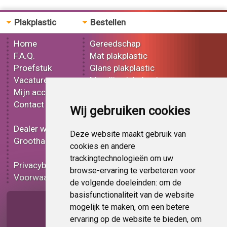
Plakplastic
Bestellen
Home
Gereedschap
F.A.Q.
Mat plakplastic
Proefstuk
Glans plakplastic
Vacatures
Metallic plakplastic
Mijn account
3D plakplastic
Contact
Effect plakplastic
Wij gebruiken cookies
Bedrukt plakplastic
Dealer worden
Carbon plakplastic
Deze website maakt gebruik van
Groothandel
Lampen folie
cookies en andere
Functionele folie
trackingtechnologieën om uw
Privacybeleid
Plakplastic korting
browse-ervaring te verbeteren voor
Voorwaarden
Op bestelling
de volgende doeleinden:
om de
basisfunctionaliteit van de website
Pagina delen
mogelijk te maken
,
om een betere
ervaring op de website te bieden
,
om