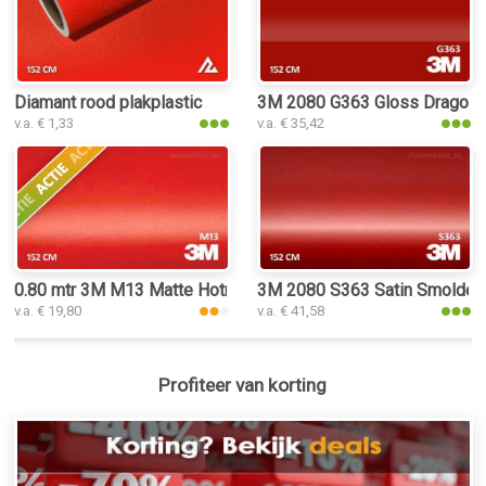
Diamant rood plakplastic
3M 2080 G363 Gloss Dragon Fi
v.a. € 1,33
v.a. € 35,42
0.80 mtr 3M M13 Matte Hotrod Red
3M 2080 S363 Satin Smolderin
v.a. € 19,80
v.a. € 41,58
Profiteer van korting