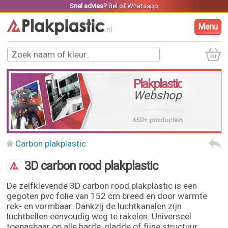
Snel advies?
Bel
of
Whatsapp
Menu
Plakplastic
Webshop
Carbon plakplastic
3D carbon rood plakplastic
De zelfklevende 3D carbon rood plakplastic is een
gegoten pvc folie van 152 cm breed en door warmte
rek- en vormbaar. Dankzij de luchtkanalen zijn
luchtbellen eenvoudig weg te rakelen. Universeel
toepasbaar op alle harde, gladde of fijne structuur