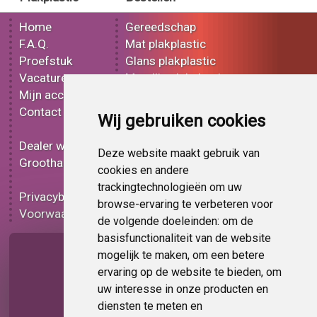
Home
Gereedschap
F.A.Q.
Mat plakplastic
Proefstuk
Glans plakplastic
Vacatures
Metallic plakplastic
Mijn account
3D plakplastic
Contact
Effect plakplastic
Wij gebruiken cookies
Bedrukt plakplastic
Dealer worden
Carbon plakplastic
Deze website maakt gebruik van
Groothandel
Lampen folie
cookies en andere
Functionele folie
trackingtechnologieën om uw
Privacybeleid
Plakplastic korting
browse-ervaring te verbeteren voor
Voorwaarden
Op bestelling
de volgende doeleinden:
om de
basisfunctionaliteit van de website
Pagina delen
mogelijk te maken
,
om een betere
ervaring op de website te bieden
,
om
uw interesse in onze producten en
diensten te meten en