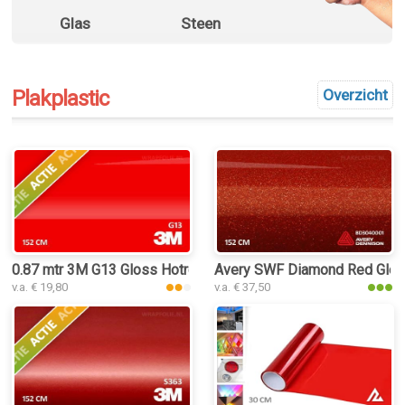
Glas
Steen
Plakplastic
Overzicht
0.87 mtr 3M G13 Gloss Hotrod Red
Avery SWF Diamond Red Gloss
v.a. € 19,80
v.a. € 37,50