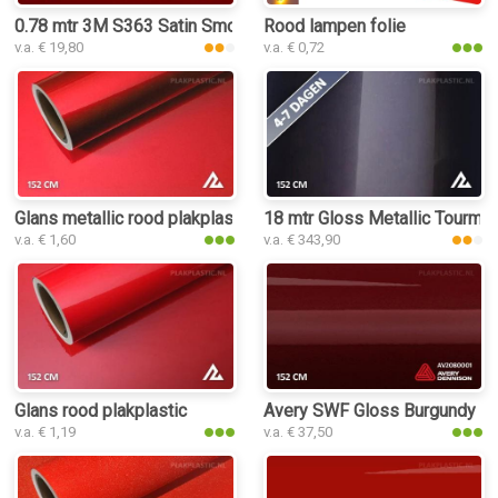
0.78 mtr 3M S363 Satin Smoldering Red
Rood lampen folie
v.a. € 19,80
v.a. € 0,72
Glans metallic rood plakplastic
18 mtr Gloss Metallic Tourmal
v.a. € 1,60
v.a. € 343,90
Glans rood plakplastic
Avery SWF Gloss Burgundy pla
v.a. € 1,19
v.a. € 37,50