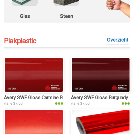
Glas
Steen
Plakplastic
Overzicht
Avery SWF Gloss Carmine Red plakplastic
Avery SWF Gloss Burgundy pla
v.a. € 37,50
v.a. € 37,50