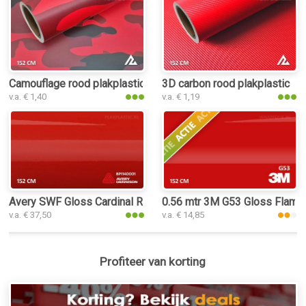
Camouflage rood plakplastic
3D carbon rood plakplastic
v.a. € 1,40
v.a. € 1,19
Avery SWF Gloss Cardinal Red plakplastic
0.56 mtr 3M G53 Gloss Flame
v.a. € 37,50
v.a. € 14,85
Profiteer van korting