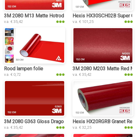
3M 2080 M13 Matte Hotrod Red plakplastic
Hexis HX30SCH02B Super Chr
v.a. € 35,42
v.a. € 101,25
Rood lampen folie
3M 2080 M203 Matte Red Met
v.a. € 0,72
v.a. € 35,42
3M 2080 G363 Gloss Dragon Fire Red plakplastic
Hexis HX20RGRB Granet Red G
v.a. € 35,42
v.a. € 32,25