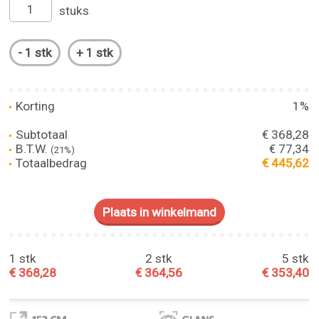
stuks
Korting
1%
Subtotaal
€ 368,28
B.T.W.
€ 77,34
(21%)
Totaalbedrag
€ 445,62
1 stk
2 stk
5 stk
€ 368,28
€ 364,56
€ 353,40