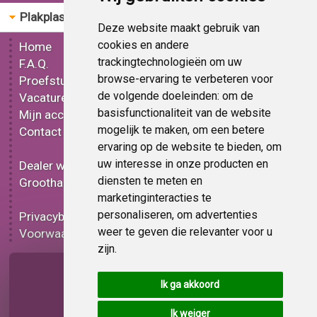
Plakplastic
Bestellen
Deze website maakt gebruik van
cookies en andere
Home
Gereedschap
trackingtechnologieën om uw
F.A.Q.
Mat plakplastic
browse-ervaring te verbeteren voor
Proefstuk
Glans plakplastic
de volgende doeleinden:
om de
Vacatures
Metallic plakplastic
basisfunctionaliteit van de website
Mijn account
3D plakplastic
mogelijk te maken
,
om een betere
Contact
Effect plakplastic
ervaring op de website te bieden
,
om
Bedrukt plakplastic
uw interesse in onze producten en
Dealer worden
Carbon plakplastic
diensten te meten en
Groothandel
Lampen folie
marketinginteracties te
Functionele folie
personaliseren
,
om advertenties
Privacybeleid
Plakplastic korting
weer te geven die relevanter voor u
Voorwaarden
Op bestelling
zijn
.
Pagina delen
Ik ga akkoord
Ik weiger