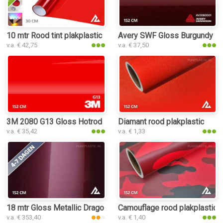
10 mtr Rood tint plakplastic
Avery SWF Gloss Burgundy pla
v.a. € 42,75
v.a. € 37,50
3M 2080 G13 Gloss Hotrod Red plakplastic
Diamant rood plakplastic
v.a. € 35,42
v.a. € 1,33
18 mtr Gloss Metallic Dragon Blood Red 3065 plakplastic
Camouflage rood plakplastic
v.a. € 353,40
v.a. € 1,40