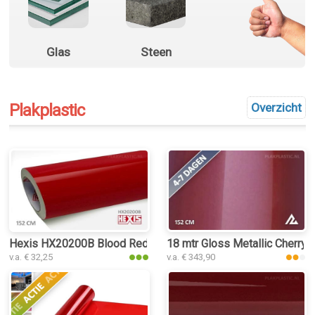
Glas
Steen
Plakplastic
Overzicht
Hexis HX20200B Blood Red Gloss plakplastic
18 mtr Gloss Metallic Cherry 
v.a. € 32,25
v.a. € 343,90