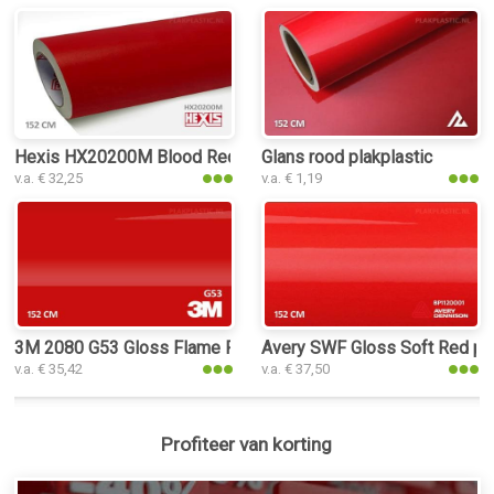
Hexis HX20200M Blood Red Matt plakplastic
Glans rood plakplastic
v.a. € 32,25
v.a. € 1,19
3M 2080 G53 Gloss Flame Red plakplastic
Avery SWF Gloss Soft Red pla
v.a. € 35,42
v.a. € 37,50
Profiteer van korting