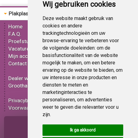
Wij gebruiken cookies
Plakplastic
Bestellen
Deze website maakt gebruik van
cookies en andere
Home
Gereedschap
trackingtechnologieën om uw
F.A.Q.
Mat plakplastic
browse-ervaring te verbeteren voor
Proefstuk
Glans plakplastic
de volgende doeleinden:
om de
Vacatures
Metallic plakplastic
basisfunctionaliteit van de website
Mijn account
3D plakplastic
mogelijk te maken
,
om een betere
Contact
Effect plakplastic
ervaring op de website te bieden
,
om
Bedrukt plakplastic
uw interesse in onze producten en
Dealer worden
Carbon plakplastic
diensten te meten en
Groothandel
Lampen folie
marketinginteracties te
Functionele folie
personaliseren
,
om advertenties
Privacybeleid
Plakplastic korting
weer te geven die relevanter voor u
Voorwaarden
Op bestelling
zijn
.
Pagina delen
Ik ga akkoord