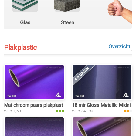
Glas
Steen
Plakplastic
Overzicht
Mat chroom paars plakplastic
18 mtr Gloss Metallic Midnigh
v.a. € 1,60
v.a. € 343,90