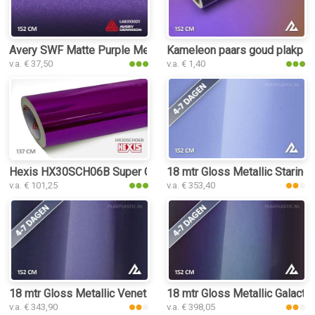
Avery SWF Matte Purple Metallic plakplastic
Kameleon paars goud plakplas
v.a. € 37,50
v.a. € 1,40
Hexis HX30SCH06B Super Chrome Purple Gloss plakplastic
18 mtr Gloss Metallic Staring 
v.a. € 101,25
v.a. € 353,40
18 mtr Gloss Metallic Venetian Purple 3192 plakplastic
18 mtr Gloss Metallic Galacti
v.a. € 343,90
v.a. € 398,05