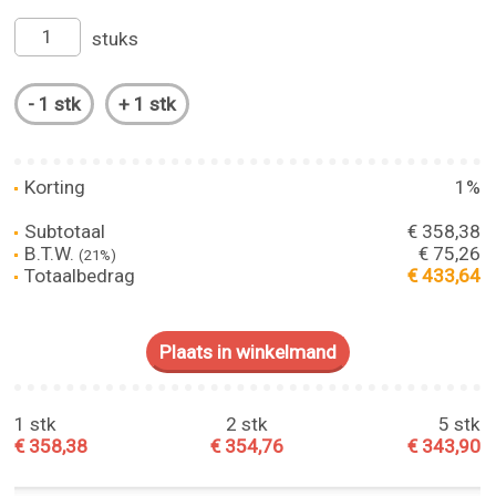
stuks
Korting
1%
Subtotaal
€ 358,38
B.T.W.
€ 75,26
(21%)
Totaalbedrag
€ 433,64
1 stk
2 stk
5 stk
€ 358,38
€ 354,76
€ 343,90