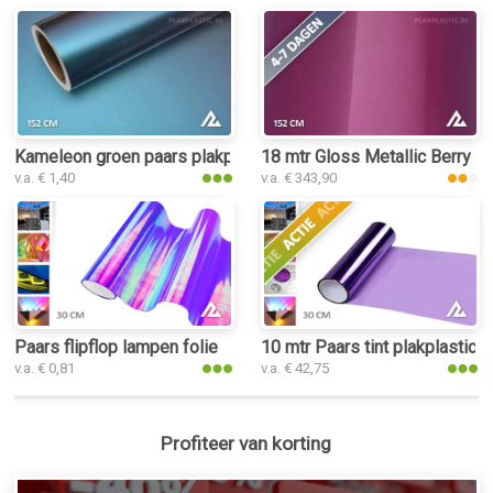
Kameleon groen paars plakplastic
18 mtr Gloss Metallic Berry P
v.a. € 1,40
v.a. € 343,90
Paars flipflop lampen folie
10 mtr Paars tint plakplastic
v.a. € 0,81
v.a. € 42,75
Profiteer van korting