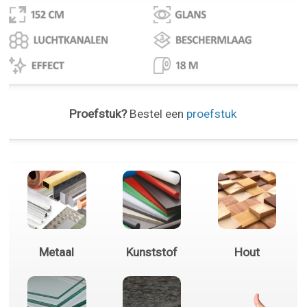
Proefstuk?
Bestel een
proefstuk
Metaal
Kunststof
Hout