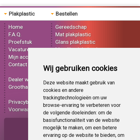
Plakplastic
Bestellen
Home
Gereedschap
F.A.Q.
Mat plakplastic
Proefstuk
Glans plakplastic
Vacatures
Metallic plakplastic
Mijn account
3D plakplastic
Contact
Effect plakplastic
Wij gebruiken cookies
Bedrukt plakplastic
Dealer worden
Carbon plakplastic
Deze website maakt gebruik van
Groothandel
Lampen folie
cookies en andere
Functionele folie
trackingtechnologieën om uw
Privacybeleid
Plakplastic korting
browse-ervaring te verbeteren voor
Voorwaarden
Op bestelling
de volgende doeleinden:
om de
basisfunctionaliteit van de website
Pagina delen
mogelijk te maken
,
om een betere
ervaring op de website te bieden
,
om