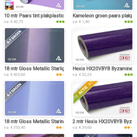
10 mtr Paars tint plakplastic
Kameleon groen paars plakpla
v.a. € 42,75
v.a. € 1,40
18 mtr Gloss Metallic Starlight Grey Phantom 3016 plakplastic
Hexis HX20VBYB Byzamine Vio
v.a. € 425,60
v.a. € 32,25
18 mtr Gloss Metallic Staring Purple 3075 plakplastic
2 mtr Hexis HX20VBYB Byzami
v.a. € 353,40
v.a. € 39,60