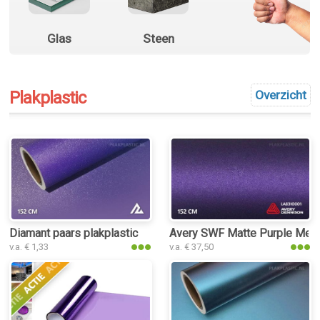
Glas
Steen
Plakplastic
Overzicht
Diamant paars plakplastic
Avery SWF Matte Purple Metall
v.a. € 1,33
v.a. € 37,50