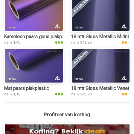
Kameleon paars goud plakplastic
18 mtr Gloss Metallic Midnigh
v.a. € 1,40
v.a. € 343,90
Mat paars plakplastic
18 mtr Gloss Metallic Venetia
v.a. € 1,19
v.a. € 343,90
Profiteer van korting