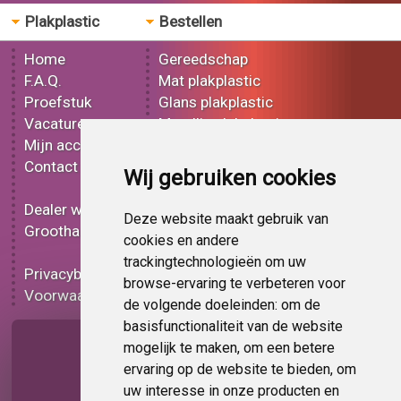
Plakplastic
Bestellen
Home
Gereedschap
F.A.Q.
Mat plakplastic
Proefstuk
Glans plakplastic
Vacatures
Metallic plakplastic
Mijn account
3D plakplastic
Contact
Effect plakplastic
Wij gebruiken cookies
Bedrukt plakplastic
Dealer worden
Carbon plakplastic
Deze website maakt gebruik van
Groothandel
Lampen folie
cookies en andere
Functionele folie
trackingtechnologieën om uw
Privacybeleid
Plakplastic korting
browse-ervaring te verbeteren voor
Voorwaarden
Op bestelling
de volgende doeleinden:
om de
basisfunctionaliteit van de website
Pagina delen
mogelijk te maken
,
om een betere
ervaring op de website te bieden
,
om
uw interesse in onze producten en