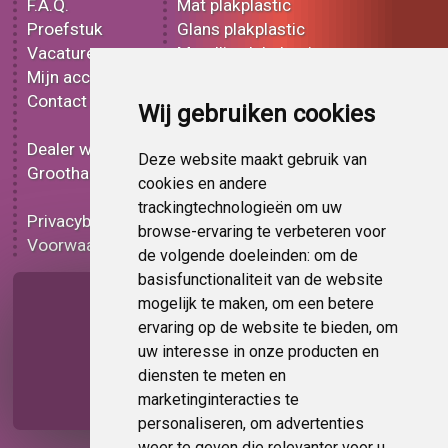
F.A.Q.
Mat plakplastic
Proefstuk
Glans plakplastic
Vacatures
Metallic plakplastic
Mijn account
3D plakplastic
Contact
Effect plakplastic
Wij gebruiken cookies
Bedrukt plakplastic
Dealer worden
Carbon plakplastic
Deze website maakt gebruik van
Groothandel
Lampen folie
cookies en andere
Functionele folie
trackingtechnologieën om uw
Privacybeleid
Plakplastic korting
browse-ervaring te verbeteren voor
Voorwaarden
Op bestelling
de volgende doeleinden:
om de
basisfunctionaliteit van de website
Pagina delen
mogelijk te maken
,
om een betere
ervaring op de website te bieden
,
om
uw interesse in onze producten en
diensten te meten en
marketinginteracties te
personaliseren
,
om advertenties
weer te geven die relevanter voor u