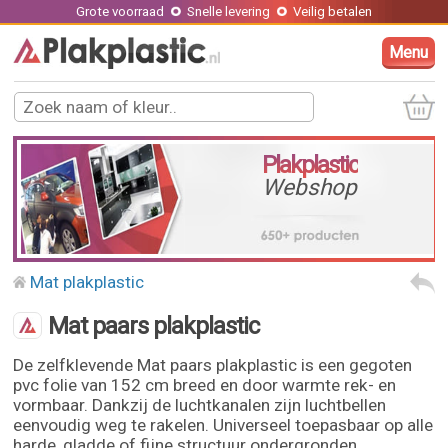
Grote voorraad
Snelle levering
Veilig betalen
Menu
Plakplastic
Webshop
Mat plakplastic
Mat paars plakplastic
De zelfklevende Mat paars plakplastic is een gegoten
pvc folie van 152 cm breed en door warmte rek- en
vormbaar. Dankzij de luchtkanalen zijn luchtbellen
eenvoudig weg te rakelen. Universeel toepasbaar op alle
harde, gladde of fijne structuur ondergronden.