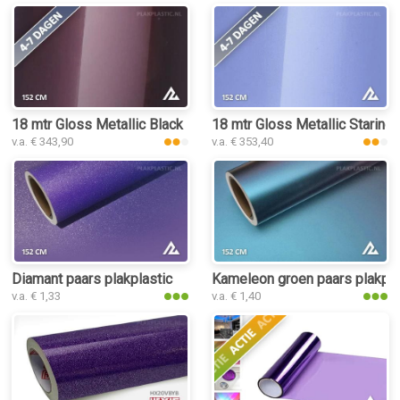
18 mtr Gloss Metallic Black Rose 3053 plakplastic
18 mtr Gloss Metallic Staring 
v.a. € 343,90
v.a. € 353,40
Diamant paars plakplastic
Kameleon groen paars plakpla
v.a. € 1,33
v.a. € 1,40