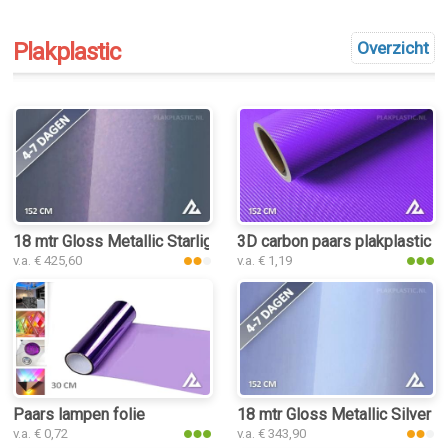
Plakplastic
Overzicht
18 mtr Gloss Metallic Starlight Grey Phantom 3016 plakplastic
3D carbon paars plakplastic
v.a. € 425,60
v.a. € 1,19
Paars lampen folie
18 mtr Gloss Metallic Silver P
v.a. € 0,72
v.a. € 343,90