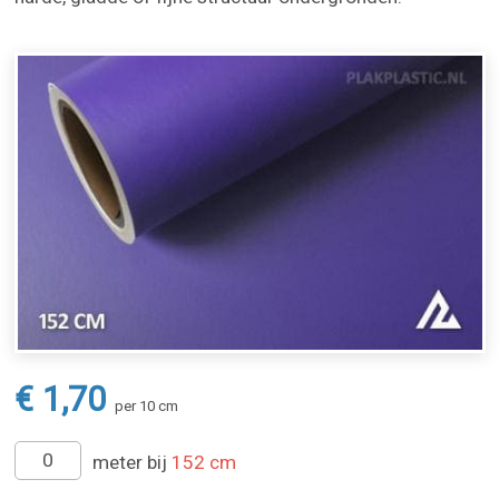
€ 1,70
per 10 cm
meter bij
152 cm