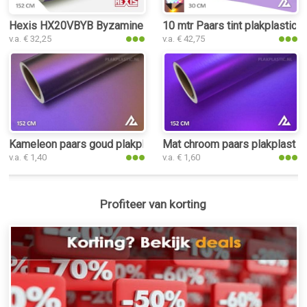
Hexis HX20VBYB Byzamine Violet Gloss plakplastic
10 mtr Paars tint plakplastic
v.a. € 32,25
v.a. € 42,75
Kameleon paars goud plakplastic
Mat chroom paars plakplastic
v.a. € 1,40
v.a. € 1,60
Profiteer van korting