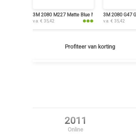
3M 2080 M227 Matte Blue Metallic plakplastic
3M 2080 G47 Gl
v.a. € 35,42
v.a. € 35,42
Profiteer van korting
2011
Online