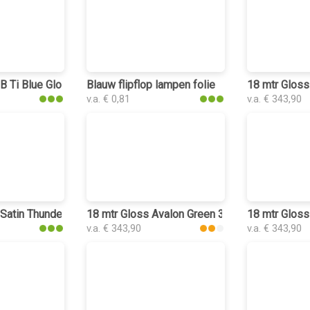
lakplastic
 Ti Blue Gloss plakplastic
Blauw flipflop lampen folie
18 mtr Gloss
v.a. € 0,81
v.a. € 343,90
c
atin Thundercloud plakplastic
18 mtr Gloss Avalon Green 3194 plakplastic
18 mtr Gloss
v.a. € 343,90
v.a. € 343,90