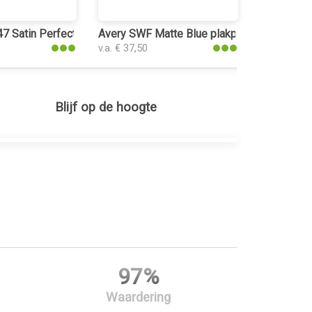
astic
 Satin Perfect Blue plakplastic
Avery SWF Matte Blue plakplastic
v.a. € 37,50
Blijf op de hoogte
97%
Waardering