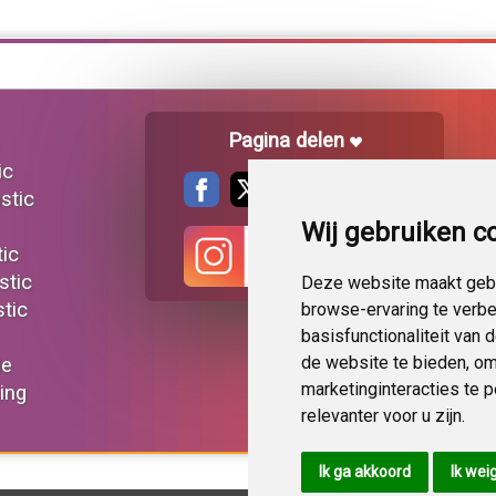
Pagina delen
ic
stic
Wij gebruiken c
tic
stic
Deze website maakt gebr
tic
browse-ervaring te verb
basisfunctionaliteit van
de website te bieden
,
om
ie
marketinginteracties te 
ting
relevanter voor u zijn
.
Ik ga akkoord
Ik wei