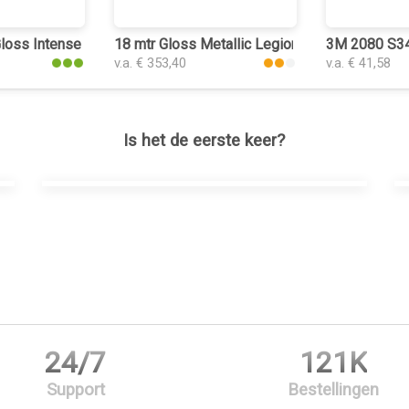
oss Intense Blue plakplastic
18 mtr Gloss Metallic Legion Blue 3072 plakpl
3M 2080 S347
v.a. € 353,40
v.a. € 41,58
Is het de eerste keer?
24/7
121K
Support
Bestellingen