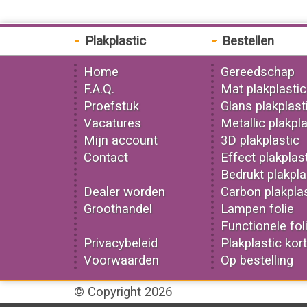
Plakplastic
Bestellen
Home
Gereedschap
F.A.Q.
Mat plakplastic
Proefstuk
Glans plakplast
Vacatures
Metallic plakpla
Mijn account
3D plakplastic
Contact
Effect plakplas
Bedrukt plakpla
Dealer worden
Carbon plakplas
Groothandel
Lampen folie
Functionele fol
Privacybeleid
Plakplastic kor
Voorwaarden
Op bestelling
© Copyright 2026