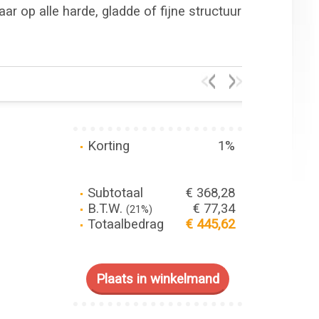
r op alle harde, gladde of fijne structuur
Korting
1%
Subtotaal
€ 368,28
B.T.W.
€ 77,34
(21%)
Totaalbedrag
€ 445,62