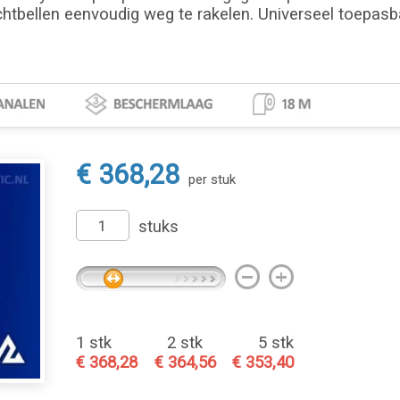
chtbellen eenvoudig weg te rakelen. Universeel toepasbaa
€ 368,28
per stuk
stuks
1 stk
2 stk
5 stk
€ 368,28
€ 364,56
€ 353,40