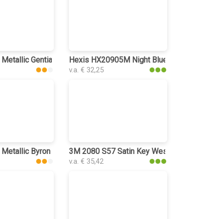
 Metallic Gentian Blue 3170 plakplastic
Hexis HX20905M Night Blue Metal Matt pla
v.a. € 32,25
 Metallic Byron Bay Blue 3172 plakplastic
3M 2080 S57 Satin Key West plakplastic
v.a. € 35,42