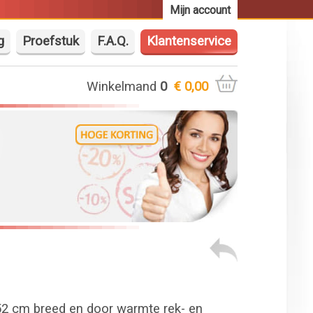
Mijn account
g
Proefstuk
F.A.Q.
Klantenservice
Winkelmand
0
€ 0,00
152 cm breed en door warmte rek- en