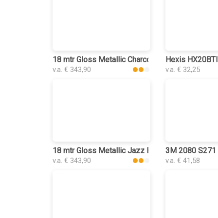
18 mtr Gloss Metallic Charcoal Grey Blue 3178 p
Hexis HX20BTIB
v.a. € 343,90
v.a. € 32,25
18 mtr Gloss Metallic Jazz Blue 3027 plakplasti
3M 2080 S271 S
v.a. € 343,90
v.a. € 41,58