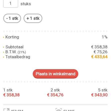
stuks
Korting
1%
Subtotaal
€ 358,38
B.T.W.
€ 75,26
(21%)
Totaalbedrag
€ 433,64
1 stk
2 stk
5 stk
€ 358,38
€ 354,76
€ 343,90