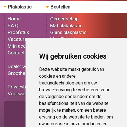
Plakplastic
Bestellen
Home
Gereedschap
F.A.Q.
Mat plakplastic
Proefstuk
Glans plakplastic
Vacatures
Metallic plakplastic
Mijn account
3D plakplastic
Contact
Effect plakplastic
Wij gebruiken cookies
Bedrukt plakplastic
Dealer worden
Carbon plakplastic
Deze website maakt gebruik van
Groothandel
Lampen folie
cookies en andere
Functionele folie
trackingtechnologieën om uw
Privacybeleid
Plakplastic korting
browse-ervaring te verbeteren voor
Voorwaarden
Op bestelling
de volgende doeleinden:
om de
basisfunctionaliteit van de website
Pagina delen
mogelijk te maken
,
om een betere
ervaring op de website te bieden
,
om
uw interesse in onze producten en