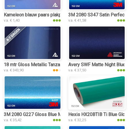
Kameleon blauw paars plakplastic
3M 2080 S347 Satin Perfect B
v.a. € 1,40
v.a. € 41,58
18 mtr Gloss Metallic Tanzanite Blue 3187 plakplastic
Avery SWF Matte Night Blue Me
v.a. € 343,90
v.a. € 37,50
3M 2080 G227 Gloss Blue Metallic plakplastic
Hexis HX20BTIB Ti Blue Gloss
v.a. € 35,42
v.a. € 32,25