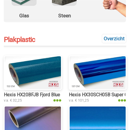
Glas
Steen
Plakplastic
Overzicht
Hexis HX20BFJB Fjord Blue Gloss plakplastic
Hexis HX30SCH05B Super Chro
v.a. € 32,25
v.a. € 101,25