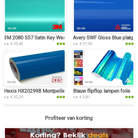
3M 2080 S57 Satin Key West plakplastic
Avery SWF Gloss Blue plakpla
v.a. € 35,42
v.a. € 37,50
Hexis HX20299B Montpellier Blue Gloss plakplastic
Blauw flipflop lampen folie
v.a. € 32,25
v.a. € 0,81
Profiteer van korting