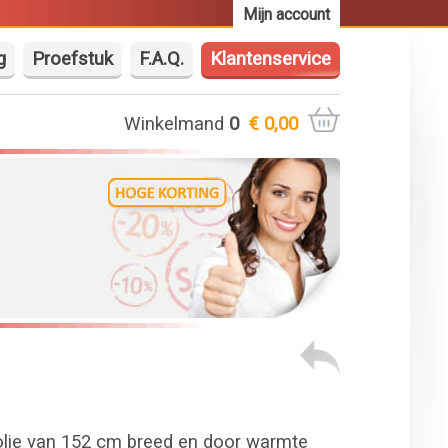
Mijn account
g
Proefstuk
F.A.Q.
Klantenservice
Winkelmand
0
€ 0,00
folie van 152 cm breed en door warmte