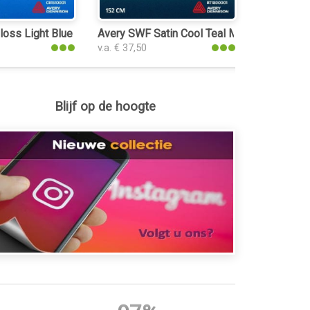
tic
oss Light Blue plakplastic
Avery SWF Satin Cool Teal Metallic plakplas
v.a. € 37,50
Blijf op de hoogte