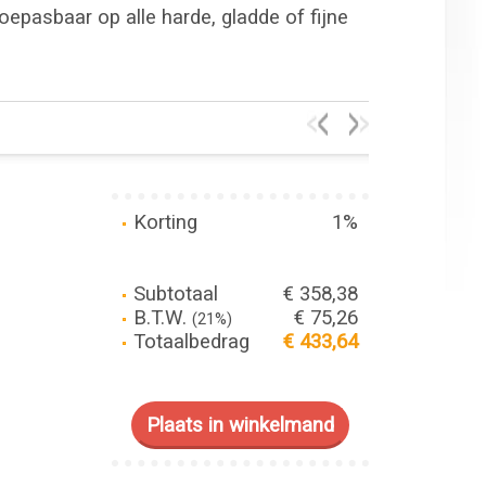
oepasbaar op alle harde, gladde of fijne
Korting
1%
Subtotaal
€ 358,38
B.T.W.
€ 75,26
(21%)
Totaalbedrag
€ 433,64