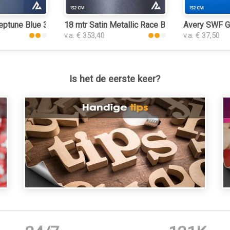
eptune Blue 3216 plakplastic
18 mtr Satin Metallic Race Blue 3084 plakplas
Avery SWF Gl
v.a. € 353,40
v.a. € 37,50
Is het de eerste keer?