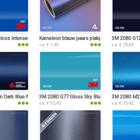
oss Intense Blue plakplastic
Kameleon blauw paars plakplastic
3M 2080 G127
v.a. € 1,40
v.a. € 35,42
 Dark Blue Metallic plakplastic
3M 2080 G77 Gloss Sky Blue plakplastic
3M 2080 M227
v.a. € 35,42
v.a. € 35,42