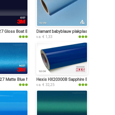
 Gloss Boat Blue plakplastic
Diamant babyblauw plakplastic
v.a. € 1,33
 Matte Blue Metallic plakplastic
Hexis HX20300B Sapphire Blue Gloss plakp
v.a. € 32,25