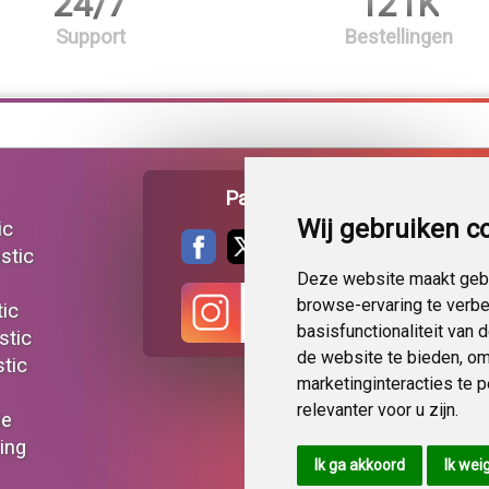
24/7
121K
Support
Bestellingen
Pagina delen
Wij gebruiken c
ic
stic
Deze website maakt gebr
browse-ervaring te verb
tic
basisfunctionaliteit van
stic
de website te bieden
,
om
tic
marketinginteracties te 
relevanter voor u zijn
.
ie
ting
Ik ga akkoord
Ik wei