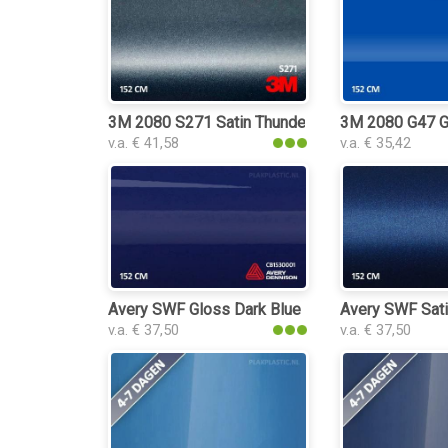
3M 2080 S271 Satin Thundercloud plakplastic
3M 2080 G47 Gl
v.a. € 41,58
v.a. € 35,42
Avery SWF Gloss Dark Blue plakplastic
Avery SWF Satin
v.a. € 37,50
v.a. € 37,50