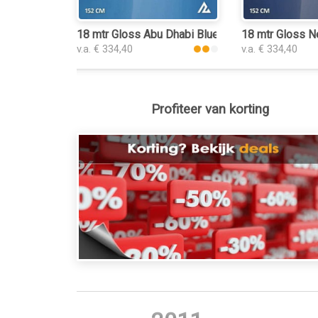
18 mtr Gloss Abu Dhabi Blue 3243 plakplastic
18 mtr Gloss N
v.a. € 334,40
v.a. € 334,40
Profiteer van korting