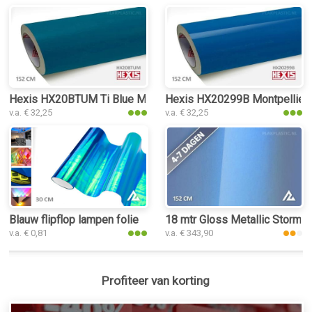
Hexis HX20BTUM Ti Blue Matt plakplastic
Hexis HX20299B Montpellier B
v.a. € 32,25
v.a. € 32,25
Blauw flipflop lampen folie
18 mtr Gloss Metallic Storm B
v.a. € 0,81
v.a. € 343,90
Profiteer van korting