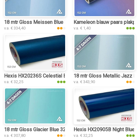
18 mtr Gloss Meissen Blue 3219 plakplastic
Kameleon blauw paars plakpla
v.a. € 334,40
v.a. € 1,40
Hexis HX20236S Celestial Blue Satin plakplastic
18 mtr Gloss Metallic Jazz Bl
v.a. € 32,25
v.a. € 343,90
18 mtr Gloss Glacier Blue 3253 plakplastic
Hexis HX20905B Night Blue Me
v.a. € 307,80
v.a. € 32,25