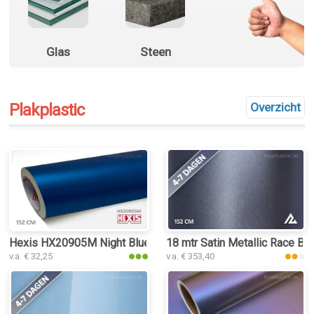
Glas
Steen
Plakplastic
Overzicht
Hexis HX20905M Night Blue Metal Matt plakplastic
18 mtr Satin Metallic Race Blu
v.a. € 32,25
v.a. € 353,40