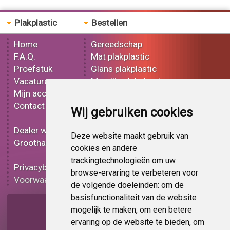
Plakplastic
Bestellen
Home
Gereedschap
F.A.Q.
Mat plakplastic
Proefstuk
Glans plakplastic
Vacatures
Metallic plakplastic
Mijn account
3D plakplastic
Contact
Effect plakplastic
Wij gebruiken cookies
Bedrukt plakplastic
Dealer worden
Carbon plakplastic
Deze website maakt gebruik van
Groothandel
Lampen folie
cookies en andere
Functionele folie
trackingtechnologieën om uw
Privacybeleid
Plakplastic korting
browse-ervaring te verbeteren voor
Voorwaarden
Op bestelling
de volgende doeleinden:
om de
basisfunctionaliteit van de website
Pagina delen
mogelijk te maken
,
om een betere
ervaring op de website te bieden
,
om