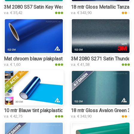
3M 2080 S57 Satin Key West plakplastic
18 mtr Gloss Metallic Tanzani
v.a. € 35,42
v.a. € 343,90
Mat chroom blauw plakplastic
3M 2080 S271 Satin Thundercl
v.a. € 1,60
v.a. € 41,58
10 mtr Blauw tint plakplastic
18 mtr Gloss Avalon Green 319
v.a. € 42,75
v.a. € 343,90