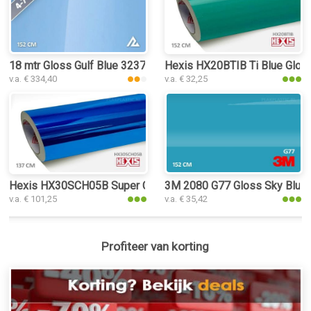
18 mtr Gloss Gulf Blue 3237 plakplastic
Hexis HX20BTIB Ti Blue Gloss
v.a. € 334,40
v.a. € 32,25
Hexis HX30SCH05B Super Chrome Blue Gloss plakplastic
3M 2080 G77 Gloss Sky Blue p
v.a. € 101,25
v.a. € 35,42
Profiteer van korting