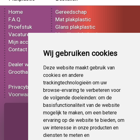
Home
Gereedschap
F.A.Q.
Mat plakplastic
Proefstuk
Glans plakplastic
Vacatures
Metallic plakplastic
Mijn account
3D plakplastic
Contact
Effect plakplastic
Wij gebruiken cookies
Bedrukt plakplastic
Dealer worden
Carbon plakplastic
Deze website maakt gebruik van
Groothandel
Lampen folie
cookies en andere
Functionele folie
trackingtechnologieën om uw
Privacybeleid
Plakplastic korting
browse-ervaring te verbeteren voor
Voorwaarden
Op bestelling
de volgende doeleinden:
om de
basisfunctionaliteit van de website
Pagina delen
mogelijk te maken
,
om een betere
ervaring op de website te bieden
,
om
uw interesse in onze producten en
diensten te meten en