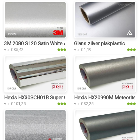
3M 2080 S120 Satin White Aluminium plakplastic
Glans zilver plakplastic
v.a. € 35,42
v.a. € 1,19
Hexis HX30SCH01B Super Chrome Silver Gloss plakplastic
Hexis HX20990M Meteorite Gr
v.a. € 101,25
v.a. € 32,25