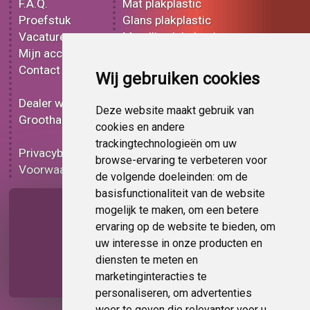
F.A.Q.
Mat plakplastic
Proefstuk
Glans plakplastic
Vacatures
Metallic plakplastic
Mijn account
3D plakplastic
Contact
Effect plakplastic
Wij gebruiken cookies
Bedrukt plakplastic
Dealer worden
Carbon plakplastic
Deze website maakt gebruik van
Groothandel
Lampen folie
cookies en andere
Functionele folie
trackingtechnologieën om uw
Privacybeleid
Plakplastic korting
browse-ervaring te verbeteren voor
Voorwaarden
Op bestelling
de volgende doeleinden:
om de
basisfunctionaliteit van de website
Pagina delen
mogelijk te maken
,
om een betere
ervaring op de website te bieden
,
om
uw interesse in onze producten en
diensten te meten en
marketinginteracties te
personaliseren
,
om advertenties
weer te geven die relevanter voor u