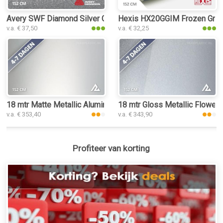
Avery SWF Diamond Silver Gloss plakplastic
Hexis HX20GGIM Frozen Grey 
v.a. € 37,50
v.a. € 32,25
18 mtr Matte Metallic Aluminium Silver 3100 plakplastic
18 mtr Gloss Metallic Flower S
v.a. € 353,40
v.a. € 343,90
Profiteer van korting