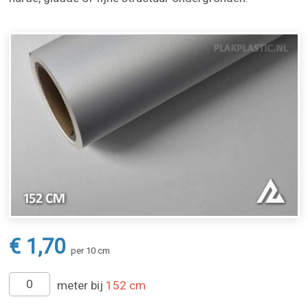
€ 1,70
per 10 cm
meter bij
152 cm