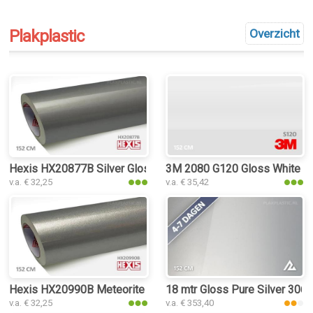
Plakplastic
Overzicht
Hexis HX20877B Silver Gloss plakplastic
3M 2080 G120 Gloss White Al
v.a. € 32,25
v.a. € 35,42
Hexis HX20990B Meteorite Grey Metal Gloss plakplastic
18 mtr Gloss Pure Silver 3061
v.a. € 32,25
v.a. € 353,40