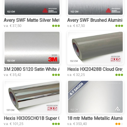
Avery SWF Matte Silver Metallic plakplastic
Avery SWF Brushed Aluminium
v.a. € 37,50
v.a. € 67,50
3M 2080 S120 Satin White Aluminium plakplastic
Hexis HX20428B Cloud Grey G
v.a. € 35,42
v.a. € 32,25
Hexis HX30SCH01B Super Chrome Silver Gloss plakplastic
18 mtr Matte Metallic Alumini
v.a. € 101,25
v.a. € 353,40