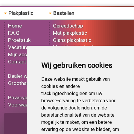
Plakplastic
Bestellen
Home
Gereedschap
F.A.Q.
Mat plakplastic
Proefstuk
Glans plakplastic
Vacatures
Metallic plakplastic
Mijn account
3D plakplastic
Contact
Effect plakplastic
Wij gebruiken cookies
Bedrukt plakplastic
Dealer worden
Carbon plakplastic
Deze website maakt gebruik van
Groothandel
Lampen folie
cookies en andere
Functionele folie
trackingtechnologieën om uw
Privacybeleid
Plakplastic korting
browse-ervaring te verbeteren voor
Voorwaarden
Op bestelling
de volgende doeleinden:
om de
basisfunctionaliteit van de website
Pagina delen
mogelijk te maken
,
om een betere
ervaring op de website te bieden
,
om