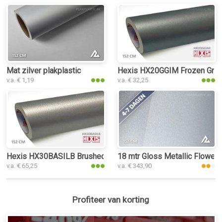
Mat zilver plakplastic
Hexis HX20GGIM Frozen Grey 
v.a. € 1,19
v.a. € 32,25
Hexis HX30BASILB Brushed Aluminium Silver plakplastic
18 mtr Gloss Metallic Flower S
v.a. € 65,25
v.a. € 343,90
Profiteer van korting