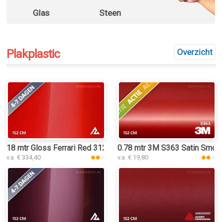
Glas
Steen
Plakplastic
Overzicht
18 mtr Gloss Ferrari Red 3125 plakplastic
0.78 mtr 3M S363 Satin Smol
v.a. € 334,40
v.a. € 19,80