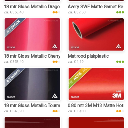
18 mtr Gloss Metallic Dragon Blood Red 3065 plakplastic
Avery SWF Matte Garnet Red M
v.a. € 353,40
v.a. € 37,50
18 mtr Gloss Metallic Cherry Red 3068 plakplastic
Mat rood plakplastic
v.a. € 353,40
v.a. € 1,19
18 mtr Gloss Metallic Tourmaline Red 3177 plakplastic
0.80 mtr 3M M13 Matte Hotro
v.a. € 343,90
v.a. € 19,80