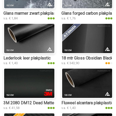
Glans marmer zwart plakplastic
Glans forged carbon plakplast
v.a. € 1,84
v.a. € 1,76
Lederlook leer plakplastic
18 mtr Gloss Obsidian Black 3
v.a. € 1,40
v.a. € 343,90
3M 2080 DM12 Dead Matte Black plakplastic
Fluweel alcantara plakplastic
v.a. € 41,58
v.a. € 1,40