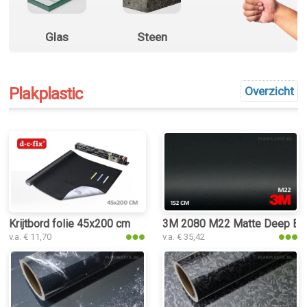
Glas
Steen
Plakplastic
Overzicht
Krijtbord folie 45x200 cm
3M 2080 M22 Matte Deep Blac
v.a. € 11,70
v.a. € 35,42