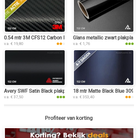
0.54 mtr 3M CFS12 Carbon Fiber Black
Glans metallic zwart plakplast
v.a. € 19,80
v.a. € 1,76
Avery SWF Satin Black plakplastic
18 mtr Matte Black Blue 3092 
v.a. € 37,50
v.a. € 353,40
Profiteer van korting