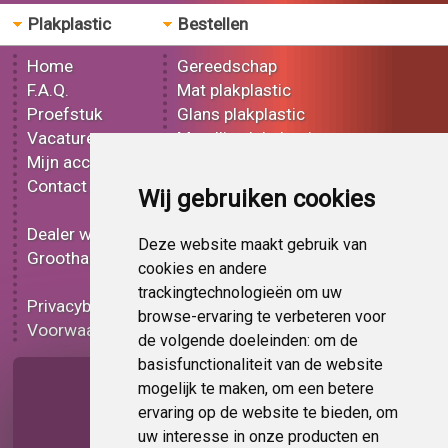
Plakplastic
Bestellen
Home
Gereedschap
F.A.Q.
Mat plakplastic
Proefstuk
Glans plakplastic
Vacatures
Metallic plakplastic
Mijn account
3D plakplastic
Contact
Effect plakplastic
Wij gebruiken cookies
Bedrukt plakplastic
Dealer worden
Carbon plakplastic
Deze website maakt gebruik van
Groothandel
Lampen folie
cookies en andere
Functionele folie
trackingtechnologieën om uw
Privacybeleid
Plakplastic korting
browse-ervaring te verbeteren voor
Voorwaarden
Op bestelling
de volgende doeleinden:
om de
basisfunctionaliteit van de website
Pagina delen
mogelijk te maken
,
om een betere
ervaring op de website te bieden
,
om
uw interesse in onze producten en