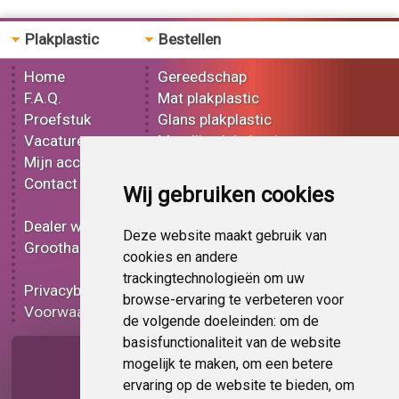
Plakplastic
Bestellen
Home
Gereedschap
F.A.Q.
Mat plakplastic
Proefstuk
Glans plakplastic
Vacatures
Metallic plakplastic
Mijn account
3D plakplastic
Contact
Effect plakplastic
Wij gebruiken cookies
Bedrukt plakplastic
Dealer worden
Carbon plakplastic
Deze website maakt gebruik van
Groothandel
Lampen folie
cookies en andere
Functionele folie
trackingtechnologieën om uw
Privacybeleid
Plakplastic korting
browse-ervaring te verbeteren voor
Voorwaarden
Op bestelling
de volgende doeleinden:
om de
basisfunctionaliteit van de website
Pagina delen
mogelijk te maken
,
om een betere
ervaring op de website te bieden
,
om