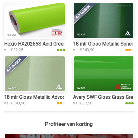
Hexis HX20266S Acid Green Satin plakplastic
18 mtr Gloss Metallic Sonoma
v.a. € 32,25
v.a. € 343,90
18 mtr Gloss Metallic Advocado Green 3028 plakplastic
Avery SWF Gloss Grass Green 
v.a. € 343,90
v.a. € 37,50
Profiteer van korting