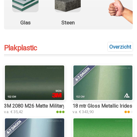
Glas
Steen
Plakplastic
Overzicht
3M 2080 M26 Matte Military Green plakplastic
18 mtr Gloss Metallic Iridesc
v.a. € 35,42
v.a. € 343,90