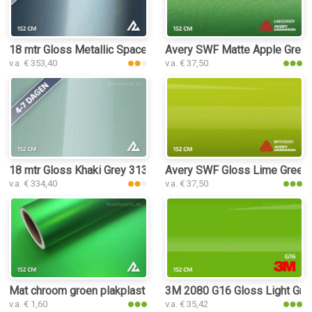
18 mtr Gloss Metallic Space Green 3073 plakplastic
Avery SWF Matte Apple Green 
v.a. € 353,40
v.a. € 37,50
18 mtr Gloss Khaki Grey 3135 plakplastic
Avery SWF Gloss Lime Green p
v.a. € 334,40
v.a. € 37,50
Mat chroom groen plakplastic
3M 2080 G16 Gloss Light Gree
v.a. € 1,60
v.a. € 35,42