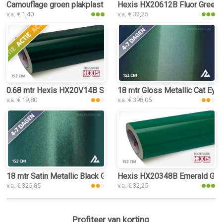
Camouflage groen plakplastic
Hexis HX20612B Fluor Green G
v.a. € 1,40
v.a. € 32,25
0.68 mtr Hexis HX20V14B Sherwood Green Gloss
18 mtr Gloss Metallic Cat Eye
v.a. € 19,80
v.a. € 398,05
18 mtr Satin Metallic Black Green 3116 plakplastic
Hexis HX20348B Emerald Gree
v.a. € 325,85
v.a. € 32,25
Profiteer van korting