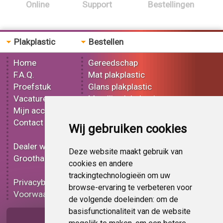
Online
Support
Bestellingen
Plakplastic
Bestellen
Home
Gereedschap
F.A.Q.
Mat plakplastic
Proefstuk
Glans plakplastic
Vacatures
Metallic plakplastic
Mijn account
3D plakplastic
Contact
Effect plakplastic
Wij gebruiken cookies
Bedrukt plakplastic
Dealer worden
Carbon plakplastic
Deze website maakt gebruik van
Groothandel
Lampen folie
cookies en andere
Functionele folie
trackingtechnologieën om uw
Privacybeleid
Plakplastic korting
browse-ervaring te verbeteren voor
Voorwaarden
Op bestelling
de volgende doeleinden:
om de
basisfunctionaliteit van de website
Pagina delen