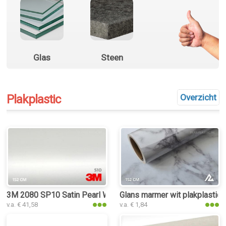
Glas
Steen
Plakplastic
Overzicht
3M 2080 SP10 Satin Pearl White plakplastic
Glans marmer wit plakplastic
v.a. € 41,58
v.a. € 1,84