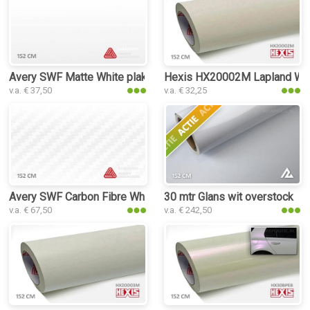
Avery SWF Matte White plakplastic
Hexis HX20002M Lapland Whit
v.a. € 37,50
v.a. € 32,25
Avery SWF Carbon Fibre White plakplastic
30 mtr Glans wit overstock
v.a. € 67,50
v.a. € 242,50