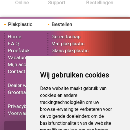
Online
Support
Bestellingen
Plakplastic
Bestellen
Home
Gereedschap
F.A.Q.
Mat plakplastic
Proefstuk
Glans plakplastic
Vacatures
Metallic plakplastic
Mijn account
3D plakplastic
Contact
Effect plakplastic
Wij gebruiken cookies
Bedrukt plakplastic
Dealer worden
Carbon plakplastic
Deze website maakt gebruik van
Groothandel
Lampen folie
cookies en andere
Functionele folie
trackingtechnologieën om uw
Privacybeleid
Plakplastic korting
browse-ervaring te verbeteren voor
Voorwaarden
Op bestelling
de volgende doeleinden:
om de
basisfunctionaliteit van de website
Pagina delen