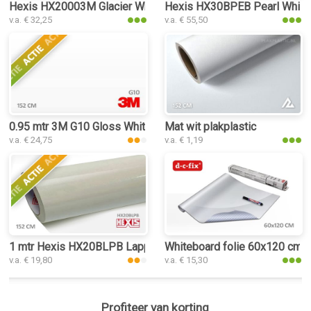
Hexis HX20003M Glacier White Matt plakplastic
Hexis HX30BPEB Pearl White 
v.a. € 32,25
v.a. € 55,50
0.95 mtr 3M G10 Gloss White
Mat wit plakplastic
v.a. € 24,75
v.a. € 1,19
1 mtr Hexis HX20BLPB Lapp Sparkle White Gloss
Whiteboard folie 60x120 cm
v.a. € 19,80
v.a. € 15,30
Profiteer van korting