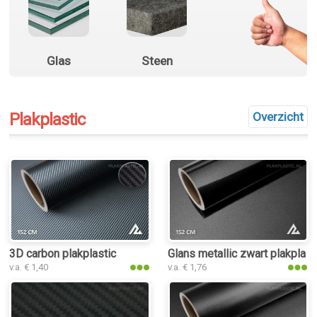
Glas
Steen
Plakplastic
Overzicht
3D carbon plakplastic
Glans metallic zwart plakplast
v.a. € 1,40
v.a. € 1,76