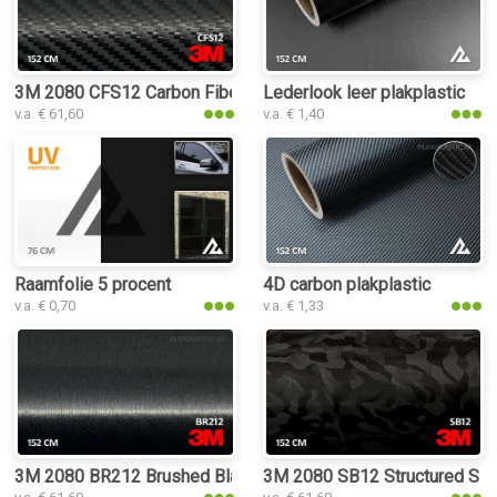
3M 2080 CFS12 Carbon Fiber Black plakplastic
Lederlook leer plakplastic
v.a. € 61,60
v.a. € 1,40
Raamfolie 5 procent
4D carbon plakplastic
v.a. € 0,70
v.a. € 1,33
3M 2080 BR212 Brushed Black Metallic plakplastic
3M 2080 SB12 Structured Sha