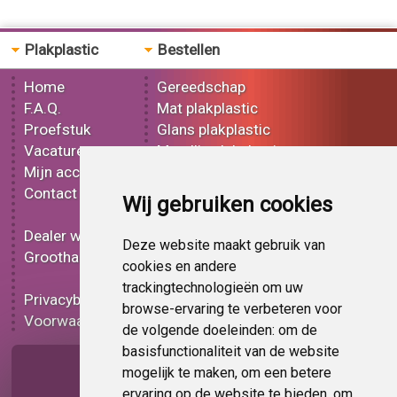
Plakplastic
Bestellen
Home
Gereedschap
F.A.Q.
Mat plakplastic
Proefstuk
Glans plakplastic
Vacatures
Metallic plakplastic
Mijn account
3D plakplastic
Contact
Effect plakplastic
Wij gebruiken cookies
Bedrukt plakplastic
Dealer worden
Carbon plakplastic
Deze website maakt gebruik van
Groothandel
Lampen folie
cookies en andere
Functionele folie
trackingtechnologieën om uw
Privacybeleid
Plakplastic korting
browse-ervaring te verbeteren voor
Voorwaarden
Op bestelling
de volgende doeleinden:
om de
basisfunctionaliteit van de website
Pagina delen
mogelijk te maken
,
om een betere
ervaring op de website te bieden
,
om