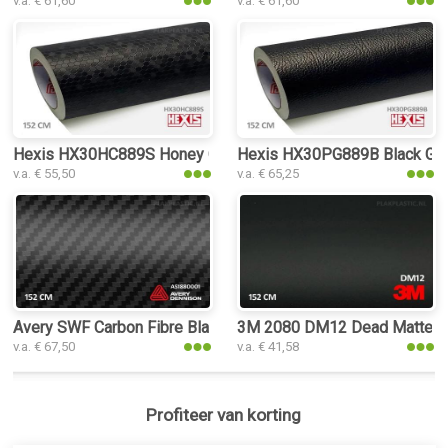
v.a. € 61,60
v.a. € 61,60
Hexis HX30HC889S Honey Comb Black plakplastic
Hexis HX30PG889B Black Grain
v.a. € 55,50
v.a. € 65,25
Avery SWF Carbon Fibre Black plakplastic
3M 2080 DM12 Dead Matte Bla
v.a. € 67,50
v.a. € 41,58
Profiteer van korting