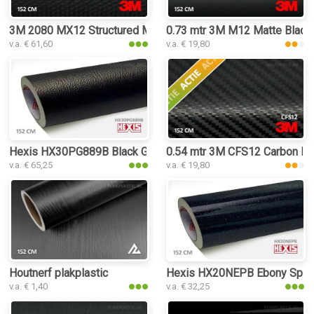
3M 2080 MX12 Structured Matrix Black plakplastic
0.73 mtr 3M M12 Matte Black
v.a. € 61,60
v.a. € 19,80
Hexis HX30PG889B Black Grain Leather Gloss plakplastic
0.54 mtr 3M CFS12 Carbon Fib
v.a. € 65,25
v.a. € 19,80
Houtnerf plakplastic
Hexis HX20NEPB Ebony Sparkl
v.a. € 1,40
v.a. € 32,25