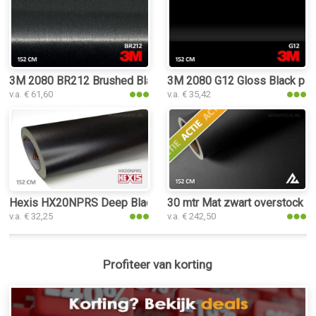
3M 2080 BR212 Brushed Black Metallic plakplastic
3M 2080 G12 Gloss Black plak
v.a. € 61,60
v.a. € 35,42
Hexis HX20NPRS Deep Black Satin plakplastic
30 mtr Mat zwart overstock
v.a. € 32,25
v.a. € 242,50
Profiteer van korting