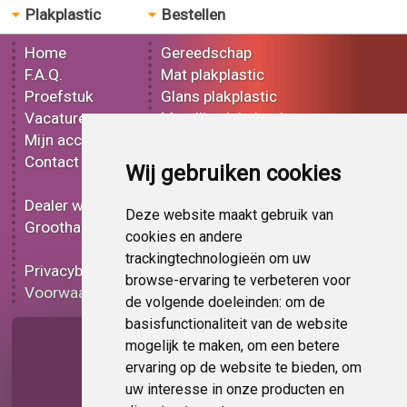
Plakplastic
Bestellen
Home
Gereedschap
F.A.Q.
Mat plakplastic
Proefstuk
Glans plakplastic
Vacatures
Metallic plakplastic
Mijn account
3D plakplastic
Contact
Effect plakplastic
Wij gebruiken cookies
Bedrukt plakplastic
Dealer worden
Carbon plakplastic
Deze website maakt gebruik van
Groothandel
Lampen folie
cookies en andere
Functionele folie
trackingtechnologieën om uw
Privacybeleid
Plakplastic korting
browse-ervaring te verbeteren voor
Voorwaarden
Op bestelling
de volgende doeleinden:
om de
basisfunctionaliteit van de website
Pagina delen
mogelijk te maken
,
om een betere
ervaring op de website te bieden
,
om
uw interesse in onze producten en