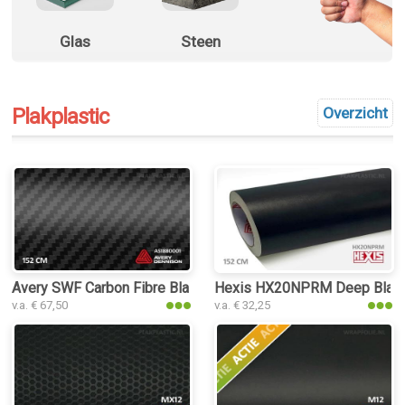
Glas
Steen
Plakplastic
Overzicht
Avery SWF Carbon Fibre Black plakplastic
Hexis HX20NPRM Deep Black 
v.a. € 67,50
v.a. € 32,25