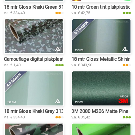
18 mtr Gloss Khaki Green 3142 plakplastic
10 mtr Groen tint plakplastic
v.a. € 334,40
v.a. € 42,75
Camouflage digital plakplastic
18 mtr Gloss Metallic Shining
v.a. € 1,40
v.a. € 343,90
18 mtr Gloss Khaki Grey 3135 plakplastic
3M 2080 M206 Matte Pine Gree
v.a. € 334,40
v.a. € 35,42