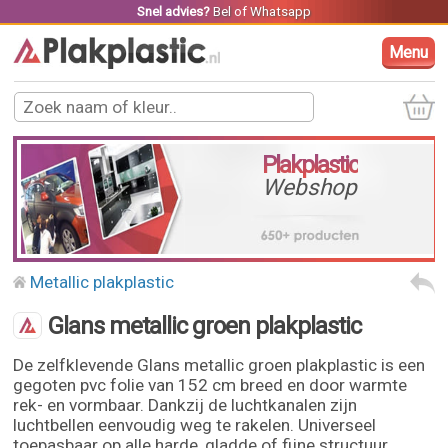
Snel advies?
Bel
of
Whatsapp
Menu
Plakplastic
Webshop
Metallic plakplastic
Glans metallic groen plakplastic
De zelfklevende Glans metallic groen plakplastic is een
gegoten pvc folie van 152 cm breed en door warmte
rek- en vormbaar. Dankzij de luchtkanalen zijn
luchtbellen eenvoudig weg te rakelen. Universeel
toepasbaar op alle harde, gladde of fijne structuur