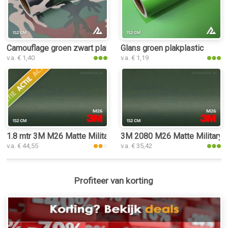
Camouflage groen zwart plakplastic
Glans groen plakplastic
v.a. € 1,40
v.a. € 1,19
1.8 mtr 3M M26 Matte Military Green
3M 2080 M26 Matte Military G
v.a. € 44,55
v.a. € 35,42
Profiteer van korting