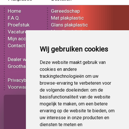
Home
Gereedschap
F.A.Q.
Mat plakplastic
Proefstuk
Glans plakplastic
Vacatures
Metallic plakplastic
Mijn account
3D plakplastic
Contact
Effect plakplastic
Wij gebruiken cookies
Bedrukt plakplastic
Dealer worden
Carbon plakplastic
Deze website maakt gebruik van
Groothandel
Lampen folie
cookies en andere
Functionele folie
trackingtechnologieën om uw
Privacybeleid
Plakplastic korting
browse-ervaring te verbeteren voor
Voorwaarden
Op bestelling
de volgende doeleinden:
om de
basisfunctionaliteit van de website
Pagina delen
mogelijk te maken
,
om een betere
ervaring op de website te bieden
,
om
uw interesse in onze producten en
diensten te meten en