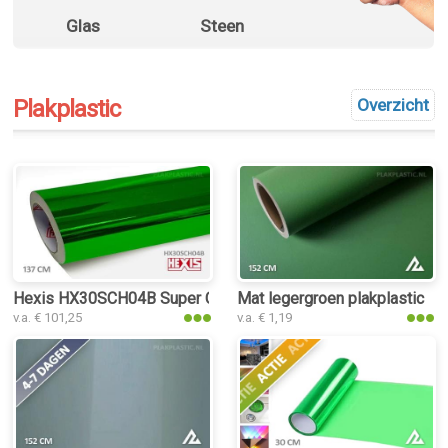
Glas
Steen
Plakplastic
Overzicht
Hexis HX30SCH04B Super Chrome Green Gloss plakplastic
Mat legergroen plakplastic
v.a. € 101,25
v.a. € 1,19