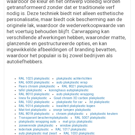
waardoor de kleur en het ontwerp volledig worden
getransformeerd zonder dat er traditionele verf
nodig is. Deze techniek biedt niet alleen esthetische
personalisatie, maar biedt ook bescherming aan de
originele lak, waardoor de wederverkoopwaarde van
het voertuig behouden blijft. Carwrapping kan
verschillende afwerkingen hebben, waaronder matte,
glanzende en gestructureerde opties, en kan
ingewikkelde afbeeldingen of branding bevatten,
waardoor het populair is bij zowel bedrijven als
autoliefhebbers.
RAL 1025 plakplastic
plakplastic achterlichten
RAL 6000 plakplastic
auto plakplastic wrap
Paars chroom plakplastic
RAL 8021 plakplastic
tafel plakplastic
koninghaus autoplakplastic
RAL 8010 plakplastic
auto plakplastic wrapping
linea fix plakplastic
Goud chroom 3D carbon plakplastic
RAL 1032 plakplastic
plakplastic for car
3d plakplastic
RAL 9014 plakplastic
kwaliteit plakplastic kopen
Mat tint plakplastic
oranje lampen plakplastic
RAL 8018 plakplastic
chroom plakplastic
plakplastic keuken
Transparant beschermplakplastic
RAL 5007 plakplastic
plakplastic wrapping auto
mat grijs plakplastic
zonwerende plakplastic
window plakplastic
lederlook plakplastic
RAL 1017 plakplastic
auto plakplastic mat zwart
RAL 1033 plakplastic