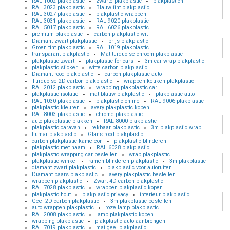
RAL 1002 plakplastic
zwarte plakplastic
plakplasticnl
RAL 3023 plakplastic
Blauw tint plakplastic
RAL 3027 plakplastic
plakplastic wrappen
RAL 3031 plakplastic
RAL 9020 plakplastic
RAL 5017 plakplastic
RAL 6026 plakplastic
premium plakplastic
carbon plakplastic wit
Diamant zwart plakplastic
prijs plakplastic
Groen tint plakplastic
RAL 1019 plakplastic
transparant plakplastic
Mat turquoise chroom plakplastic
plakplastic zwart
plakplastic for cars
3m car wrap plakplastic
plakplastic sticker
witte carbon plakplastic
Diamant rood plakplastic
carbon plakplastic auto
Turquoise 2D carbon plakplastic
wrappen keuken plakplastic
RAL 2012 plakplastic
wrapping plakplastic car
plakplastic isolatie
mat blauw plakplastic
plakplastic auto
RAL 1030 plakplastic
plakplastic online
RAL 9006 plakplastic
plakplastic kleuren
avery plakplastic kopen
RAL 8003 plakplastic
chrome plakplastic
auto plakplastic plakken
RAL 8000 plakplastic
plakplastic caravan
rekbaar plakplastic
3m plakplastic wrap
llumar plakplastic
Glans rood plakplastic
carbon plakplastic kameleon
plakplastic blinderen
plakplastic met naam
RAL 6028 plakplastic
plakplastic wrapping car bestellen
wrap plakplastic
plakplastic winkel
ramen blinderen plakplastic
3m plakplastic
diamant zwart plakplastic
plakplastic voor autoruiten
Diamant paars plakplastic
avery plakplastic bestellen
wrappen plakplastic
Zwart 4D carbon plakplastic
RAL 7028 plakplastic
wrappen plakplastic kopen
plakplastic hout
plakplastic privacy
interieur plakplastic
Geel 2D carbon plakplastic
3m plakplastic bestellen
auto wrappen plakplastic
roze lamp plakplastic
RAL 2008 plakplastic
lamp plakplastic kopen
wrapping plakplastic
plakplastic auto aanbrengen
RAL 7019 plakplastic
mat geel plakplastic