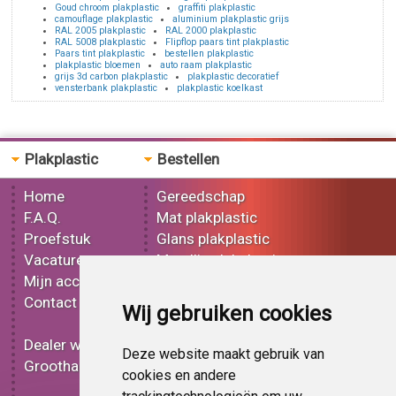
Goud chroom plakplastic
graffiti plakplastic
camouflage plakplastic
aluminium plakplastic grijs
RAL 2005 plakplastic
RAL 2000 plakplastic
RAL 5008 plakplastic
Flipflop paars tint plakplastic
Paars tint plakplastic
bestellen plakplastic
plakplastic bloemen
auto raam plakplastic
grijs 3d carbon plakplastic
plakplastic decoratief
vensterbank plakplastic
plakplastic koelkast
Plakplastic
Bestellen
Home
Gereedschap
F.A.Q.
Mat plakplastic
Proefstuk
Glans plakplastic
Vacatures
Metallic plakplastic
Mijn account
3D plakplastic
Contact
Effect plakplastic
Wij gebruiken cookies
Bedrukt plakplastic
Dealer worden
Carbon plakplastic
Deze website maakt gebruik van
Groothandel
Lampen folie
cookies en andere
Functionele folie