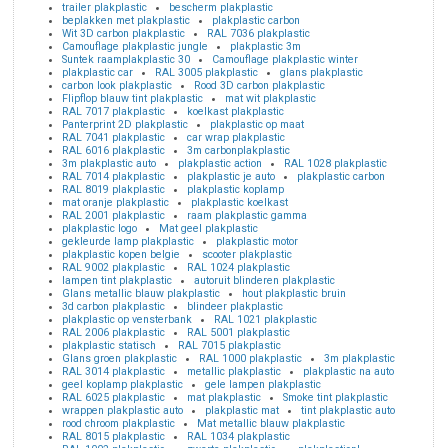
trailer plakplastic
bescherm plakplastic
beplakken met plakplastic
plakplastic carbon
Wit 3D carbon plakplastic
RAL 7036 plakplastic
Camouflage plakplastic jungle
plakplastic 3m
Suntek raamplakplastic 30
Camouflage plakplastic winter
plakplastic car
RAL 3005 plakplastic
glans plakplastic
carbon look plakplastic
Rood 3D carbon plakplastic
Flipflop blauw tint plakplastic
mat wit plakplastic
RAL 7017 plakplastic
koelkast plakplastic
Panterprint 2D plakplastic
plakplastic op maat
RAL 7041 plakplastic
car wrap plakplastic
RAL 6016 plakplastic
3m carbonplakplastic
3m plakplastic auto
plakplastic action
RAL 1028 plakplastic
RAL 7014 plakplastic
plakplastic je auto
plakplastic carbon
RAL 8019 plakplastic
plakplastic koplamp
mat oranje plakplastic
plakplastic koelkast
RAL 2001 plakplastic
raam plakplastic gamma
plakplastic logo
Mat geel plakplastic
gekleurde lamp plakplastic
plakplastic motor
plakplastic kopen belgie
scooter plakplastic
RAL 9002 plakplastic
RAL 1024 plakplastic
lampen tint plakplastic
autoruit blinderen plakplastic
Glans metallic blauw plakplastic
hout plakplastic bruin
3d carbon plakplastic
blindeer plakplastic
plakplastic op vensterbank
RAL 1021 plakplastic
RAL 2006 plakplastic
RAL 5001 plakplastic
plakplastic statisch
RAL 7015 plakplastic
Glans groen plakplastic
RAL 1000 plakplastic
3m plakplastic
RAL 3014 plakplastic
metallic plakplastic
plakplastic na auto
geel koplamp plakplastic
gele lampen plakplastic
RAL 6025 plakplastic
mat plakplastic
Smoke tint plakplastic
wrappen plakplastic auto
plakplastic mat
tint plakplastic auto
rood chroom plakplastic
Mat metallic blauw plakplastic
RAL 8015 plakplastic
RAL 1034 plakplastic