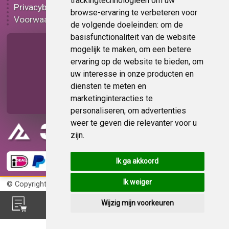
trackingtechnologieën om uw
Privacybeleid
Plakplastic korting
browse-ervaring te verbeteren voor
Voorwaarden
Op bestelling
de volgende doeleinden:
om de
basisfunctionaliteit van de website
Pagina delen
mogelijk te maken
,
om een betere
ervaring op de website te bieden
,
om
uw interesse in onze producten en
diensten te meten en
marketinginteracties te
personaliseren
,
om advertenties
weer te geven die relevanter voor u
zijn
.
Ik ga akkoord
Ik weiger
© Copyright 2026
KvK 72383585
Wijzig mijn voorkeuren