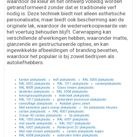
waardoor de kleur en het ontwerp volledig worden
getransformeerd zonder dat er traditionele verf
nodig is. Deze techniek biedt niet alleen esthetische
personalisatie, maar biedt ook bescherming aan de
originele lak, waardoor de wederverkoopwaarde van
het voertuig behouden blijft. Carwrapping kan
verschillende afwerkingen hebben, waaronder matte,
glanzende en gestructureerde opties, en kan
ingewikkelde afbeeldingen of branding bevatten,
waardoor het populair is bij zowel bedrijven als
autoliefhebbers.
karbon plakplastic
mdf plakplastic
RAL 5005 plakplastic
RAL 6032 plakplastic
RAL 1011 plakplastic
carbonplakplastic
RAL 8009 plakplastic
Glans limoen plakplastic
bestellen plakplastic
RAL 3008 plakplastic
koninghausplakplastic
lederlook plakplastic
RAL 1017 plakplastic
geborsteld aluminium plakplastic
camouflage plakplastic
Autodak glans zwart
Mat kameleon paars oranje plakplastic
3m plakplastic kleuren
carbon plakplastic
RAL 4007 plakplastic
Oranje 4D carbon plakplastic
3d plakplastic
RAL 1005 plakplastic
RAL 6001 plakplastic
mat zwarte plakplastic
RAL 3027 plakplastic
RAL 6007 plakplastic
Panterprint 2D plakplastic
Mat rood chroom plakplastic
carbon plakplastic kopen
RAL 6008 plakplastic
autoruiten tinten plakplastic