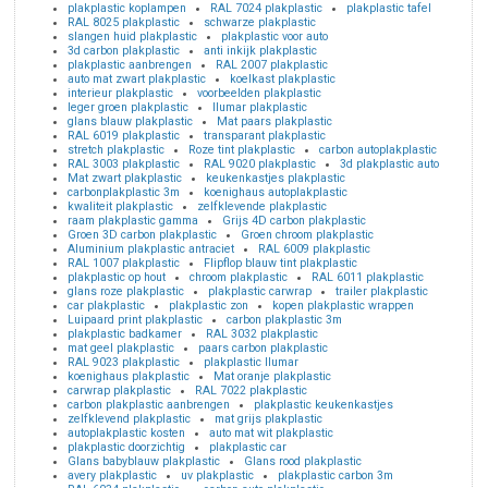
plakplastic koplampen
RAL 7024 plakplastic
plakplastic tafel
RAL 8025 plakplastic
schwarze plakplastic
slangen huid plakplastic
plakplastic voor auto
3d carbon plakplastic
anti inkijk plakplastic
plakplastic aanbrengen
RAL 2007 plakplastic
auto mat zwart plakplastic
koelkast plakplastic
interieur plakplastic
voorbeelden plakplastic
leger groen plakplastic
llumar plakplastic
glans blauw plakplastic
Mat paars plakplastic
RAL 6019 plakplastic
transparant plakplastic
stretch plakplastic
Roze tint plakplastic
carbon autoplakplastic
RAL 3003 plakplastic
RAL 9020 plakplastic
3d plakplastic auto
Mat zwart plakplastic
keukenkastjes plakplastic
carbonplakplastic 3m
koenighaus autoplakplastic
kwaliteit plakplastic
zelfklevende plakplastic
raam plakplastic gamma
Grijs 4D carbon plakplastic
Groen 3D carbon plakplastic
Groen chroom plakplastic
Aluminium plakplastic antraciet
RAL 6009 plakplastic
RAL 1007 plakplastic
Flipflop blauw tint plakplastic
plakplastic op hout
chroom plakplastic
RAL 6011 plakplastic
glans roze plakplastic
plakplastic carwrap
trailer plakplastic
car plakplastic
plakplastic zon
kopen plakplastic wrappen
Luipaard print plakplastic
carbon plakplastic 3m
plakplastic badkamer
RAL 3032 plakplastic
mat geel plakplastic
paars carbon plakplastic
RAL 9023 plakplastic
plakplastic llumar
koenighaus plakplastic
Mat oranje plakplastic
carwrap plakplastic
RAL 7022 plakplastic
carbon plakplastic aanbrengen
plakplastic keukenkastjes
zelfklevend plakplastic
mat grijs plakplastic
autoplakplastic kosten
auto mat wit plakplastic
plakplastic doorzichtig
plakplastic car
Glans babyblauw plakplastic
Glans rood plakplastic
avery plakplastic
uv plakplastic
plakplastic carbon 3m