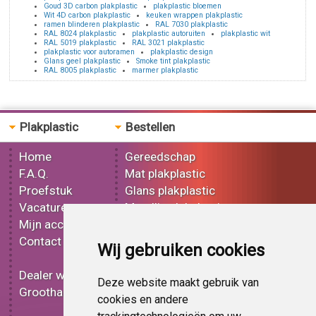
Goud 3D carbon plakplastic
plakplastic bloemen
Wit 4D carbon plakplastic
keuken wrappen plakplastic
ramen blinderen plakplastic
RAL 7030 plakplastic
RAL 8024 plakplastic
plakplastic autoruiten
plakplastic wit
RAL 5019 plakplastic
RAL 3021 plakplastic
plakplastic voor autoramen
plakplastic design
Glans geel plakplastic
Smoke tint plakplastic
RAL 8005 plakplastic
marmer plakplastic
Plakplastic
Bestellen
Home
Gereedschap
F.A.Q.
Mat plakplastic
Proefstuk
Glans plakplastic
Vacatures
Metallic plakplastic
Mijn account
3D plakplastic
Contact
Effect plakplastic
Wij gebruiken cookies
Bedrukt plakplastic
Dealer worden
Carbon plakplastic
Deze website maakt gebruik van
Groothandel
Lampen folie
cookies en andere
Functionele folie