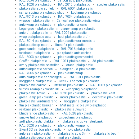
RAL 6034 plakplastic
carbon auto plakplastic
RAL 1020 plakplastic
RAL 2013 plakplastic
scooter plakplastic
plakplastic auto suntek
RAL 6004 plakplastic
car wrapping plakplastic shop
koplamp plakplastic
RAL 9013 plakplastic
RAL 7034 plakplastic
wrappen plakplastic
Camouflage plakplastic winter
auto wrap plakplastic
plakplastic for cars
Legergroen plakplastic
blauw lamp plakplastic
autoruit plakplastic
RAL 9004 plakplastic
wrap plakplastic auto
hout plakplastic bruin
RAL 6014 plakplastic
plakplastic voor meubels
plakplastic op maat
linea fix plakplastic
groothandel plakplastic
RAL 7016 plakplastic
toonbank plakplastic
plakplastic auto carbon
RAL 5003 plakplastic
plakplastic groothandel
Graffiti plakplastic
RAL 1021 plakplastic
3d plakplastic
avery plakplastic bestellen
oracal plakplastic
autoplakplastic carbon
slangenhuid plakplastic
RAL 7005 plakplastic
plakplastic wrap
auto plakplastic aanbrengen
RAL 9011 plakplastic
hoogglans plakplastic
Geel 2D carbon plakplastic
plakplastic carbon
interieur plakplastic
RAL 1009 plakplastic
Suntek raamplakplastic 30
wrapping plakplastic
plakplastic Action
RAL 8020 plakplastic
plakplastic kant
groen lamp plakplastic
motor plakplastic
decoratie plakplastic
plakplastic verduisterend
hoogglans plakplastic
3m plakplastic keuken
Mat metallic blauw plakplastic
rekbaar plakplastic
plakplastic autowrap
blinderende plakplastic
RAL 6028 plakplastic
smoke tint plakplastic
zijdeglans plakplastic
zelf plakplastic plakken
plakplastic op vensterbank
RAL 6020 plakplastic
plakplastic wrapping
Zwart 3D carbon plakplastic
pvc plakplastic
autoraam plakplastic
plakplastic auto 3m
plakplastic bedrijf
plakplastic decoratief
mat plakplastic