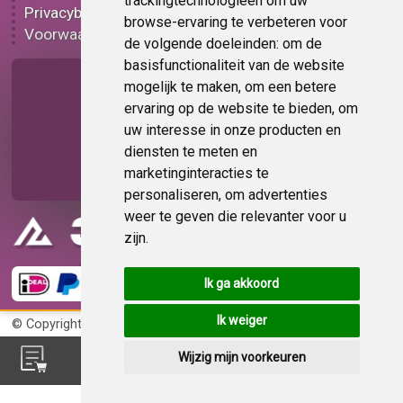
trackingtechnologieën om uw
Privacybeleid
Plakplastic korting
browse-ervaring te verbeteren voor
Voorwaarden
Op bestelling
de volgende doeleinden:
om de
basisfunctionaliteit van de website
Pagina delen
mogelijk te maken
,
om een betere
ervaring op de website te bieden
,
om
uw interesse in onze producten en
diensten te meten en
marketinginteracties te
personaliseren
,
om advertenties
weer te geven die relevanter voor u
zijn
.
Ik ga akkoord
Ik weiger
© Copyright 2026
KvK 72383585
Wijzig mijn voorkeuren