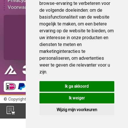
Privacybeleid
Plakplastic korting
browse-ervaring te verbeteren voor
Voorwaarden
Op bestelling
de volgende doeleinden:
om de
basisfunctionaliteit van de website
Pagina delen
mogelijk te maken
,
om een betere
ervaring op de website te bieden
,
om
uw interesse in onze producten en
diensten te meten en
marketinginteracties te
personaliseren
,
om advertenties
weer te geven die relevanter voor u
zijn
.
Ik ga akkoord
Ik weiger
© Copyright 2026
KvK 72383585
Wijzig mijn voorkeuren
Feedback?
Deel uw mening