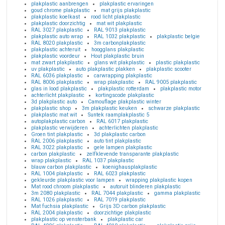
plakplastic aanbrengen
plakplastic ervaringen
goud chrome plakplastic
mat grijs plakplastic
plakplastic koelkast
rood licht plakplastic
plakplastic doorzichtig
mat wit plakplastic
RAL 3027 plakplastic
RAL 9013 plakplastic
plakplastic auto wrap
RAL 1032 plakplastic
plakplastic belgie
RAL 8020 plakplastic
3m carbonplakplastic
plakplastic achteruit
hoogglans plakplastic
plakplastic voordeur
Hout plakplastic bruin
mat zwart plakplastic
glans wit plakplastic
plastic plakplastic
uv plakplastic
auto plakplastic plakken
plakplastic scooter
RAL 6036 plakplastic
carwrapping plakplastic
RAL 8006 plakplastic
wrap plakplastic
RAL 9005 plakplastic
glas in lood plakplastic
plakplastic rotterdam
plakplastic motor
achterlicht plakplastic
kortingscode plakplastic
3d plakplastic auto
Camouflage plakplastic winter
plakplastic shop
3m plakplastic keuken
schwarze plakplastic
plakplastic mat wit
Suntek raamplakplastic 5
autoplakplastic carbon
RAL 6017 plakplastic
plakplastic verwijderen
achterlichten plakplastic
Groen tint plakplastic
3d plakplastic carbon
RAL 2006 plakplastic
auto tint plakplastic
RAL 3022 plakplastic
gele lampen plakplastic
carbon plakplastic
zelfklevende transparante plakplastic
wrap plakplastic
RAL 1037 plakplastic
blauw carbon plakplastic
koenighausplakplastic
RAL 1004 plakplastic
RAL 6023 plakplastic
gekleurde plakplastic voor lampen
wrapping plakplastic kopen
Mat rood chroom plakplastic
autoruit blinderen plakplastic
3m 2080 plakplastic
RAL 7044 plakplastic
gamma plakplastic
RAL 1026 plakplastic
RAL 7019 plakplastic
Mat fuchsia plakplastic
Grijs 3D carbon plakplastic
RAL 2004 plakplastic
doorzichtige plakplastic
plakplastic op vensterbank
plakplastic car