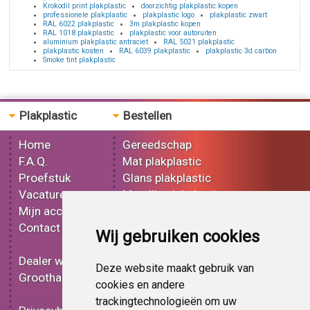
Krokodil print plakplastic
doorzichtig plakplastic kopen
professionele plakplastic
plakplastic logo
plakplastic zwart
RAL 6022 plakplastic
3m plakplastic kopen
RAL 1018 plakplastic
plakplastic voor autoruiten
aluminium plakplastic antraciet
RAL 5021 plakplastic
plakplastic kosten
RAL 6039 plakplastic
plakplastic 3d carbon
Smoke tint plakplastic
Plakplastic
Bestellen
Home
Gereedschap
F.A.Q.
Mat plakplastic
Proefstuk
Glans plakplastic
Vacatures
Metallic plakplastic
Mijn account
3D plakplastic
Contact
Effect plakplastic
Wij gebruiken cookies
Bedrukt plakplastic
Dealer worden
Carbon plakplastic
Deze website maakt gebruik van
Groothandel
Lampen folie
cookies en andere
Functionele folie
trackingtechnologieën om uw