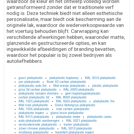
waardoor de kleur en het ontwerp volledig worden
getransformeerd zonder dat er traditionele verf
nodig is. Deze techniek biedt niet alleen esthetische
personalisatie, maar biedt ook bescherming aan de
originele lak, waardoor de wederverkoopwaarde van
het voertuig behouden blijft. Carwrapping kan
verschillende afwerkingen hebben, waaronder matte,
glanzende en gestructureerde opties, en kan
ingewikkelde afbeeldingen of branding bevatten,
waardoor het populair is bij zowel bedrijven als
autoliefhebbers.
gucci plakplastic
plakplastic koplamp
RAL 5016 plakplastic
pvc plakplastic
Roze 3D carbon plakplastic
plakplastic auto 3m
Mat oranje plakplastic
plastic plakplastic
grijs 3d carbon plakplastic
RAL 6030 plakplastic
plakplastic lampen dimmen
geel koplampplakplastic
carbon plakplastic 3d
RAL 8003 plakplastic
RAL 1025 plakplastic
RAL 5026 plakplastic
plakplastic 3m
Mat roze plakplastic
Glans betongrijs plakplastic
RAL 1036 plakplastic
roze carbon plakplastic
plakplastic kopen
glans bruin plakplastic
RAL 9015 plakplastic
plakplastic motor
plakplastic camo
auto plakplastic aanbrengen
RAL 3021 plakplastic
verduisterende plakplastic
trailer plakplastic
zilver chrome plakplastic
RAL 5010 plakplastic
mistlamp plakplastic
kwaliteit plakplastic kopen