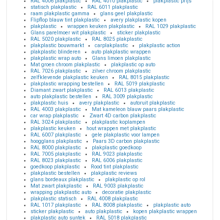
RAL 4006 plakplastic
RAL 4010 plakplastic
plakplastic prijs
statisch plakplastic
RAL 6011 plakplastic
raam plakplastic gamma
glans geel plakplastic
Flipflop blauw tint plakplastic
avery plakplastic kopen
plakplastic
wrappen keuken plakplastic
RAL 1029 plakplastic
Glans parelmoer wit plakplastic
sticker plakplastic
RAL 5020 plakplastic
RAL 8025 plakplastic
plakplastic bouwmarkt
carplakplastic
plakplastic action
plakplastic blinderen
auto plakplastic wrappen
plakplastic wrap auto
Glans limoen plakplastic
Mat groen chroom plakplastic
plakplastic op auto
RAL 7026 plakplastic
zilver chroom plakplastic
zelfklevende plakplastic keuken
RAL 8015 plakplastic
plakplastic wrapping bestellen
RAL 5019 plakplastic
Diamant zwart plakplastic
RAL 6013 plakplastic
auto plakplastic bestellen
RAL 3009 plakplastic
plakplastic huis
avery plakplastic
autoruit plakplastic
RAL 4003 plakplastic
Mat kameleon blauw paars plakplastic
car wrap plakplastic
Zwart 4D carbon plakplastic
RAL 3024 plakplastic
plakplastic koplampen
plakplastic keuken
hout wrappen met plakplastic
RAL 6007 plakplastic
gele plakplastic voor lampen
hoogglans plakplastic
Paars 3D carbon plakplastic
RAL 8000 plakplastic
plakplastic goedkoop
RAL 7005 plakplastic
RAL 9023 plakplastic
RAL 8023 plakplastic
RAL 6006 plakplastic
goedkoop plakplastic
Rood tint plakplastic
plakplastic bestellen
plakplastic reviews
glans bordeaux plakplastic
plakplastic op rol
Mat zwart plakplastic
RAL 9003 plakplastic
wrapping plakplastic auto
decoratie plakplastic
plakplastic statisch
RAL 4008 plakplastic
RAL 1017 plakplastic
RAL 8008 plakplastic
plakplastic auto
sticker plakplastic
auto plakplastic
kopen plakplastic wrappen
plakplastic auto suntek
RAL 5018 plakplastic