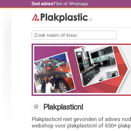
Snel advies?
Bel
of
Whatsapp
Plakplasticnl
Plakplasticnl niet gevonden of advies nod
webshop voor plakplasticnl of 650+ plakpl