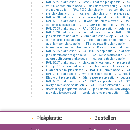
RAL 5023 plakplastic
Rood 3D carbon plakplastic
sl
Wit 2D carbon plakplastic
plakplastic wrapping
plak
cfc plakplastic
RAL 7039 plakplastic
carbon fiber pl
rvs plakplastic grijs
caravan plakplastic
plakplastic
RAL 4008 plakplastic
keukenplakplastic
RAL 6036 p
RAL 5019 plakplastic
Fluweel plakplastic zwart
RAL
carbonlook plakplastic
RAL 3031 plakplastic
RAL 30
RAL 7005 plakplastic
RAL 1006 plakplastic
gele la
RAL 1020 plakplastic
tint plakplastic auto
RAL 3000 
plakplastic ramen auto
3m plakplastic wrap
RAL 500
oranje carbon plakplastic
gele plakplastic koplampen
geel lampen plakplastic
Flipflop roze tint plakplastic
Glans parelmoer wit plakplastic
Krokodil print plakplast
RAL 5005 plakplastic
RAL 8026 plakplastic
glans wi
plakplastic aanbrengen auto
RAL 5022 plakplastic
4
autoruit blinderen plakplastic
carbon autoplakplastic
RAL 8027 plakplastic
plakplastic koelkast
plakplast
Oranje 3D carbon plakplastic
plakplastic auto kopen
Diamant blauw plakplastic
RAL 1001 plakplastic
RA
RAL 7041 plakplastic
wrap plakplastic auto
Camoufl
Blauw tint plakplastic
Glans roze plakplastic
decora
RAL 6003 plakplastic
RAL 7022 plakplastic
RAL 601
avery plakplastic bestellen
RAL 9023 plakplastic
RA
doorzichtig plakplastic kopen
plakplastic keuken wrapp
plakplastic decoratief
verduisterend plakplastic
Gla
Plakplastic
Bestellen