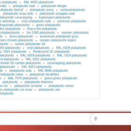
 plakplastic
RAL 4003 plakplastic
ratie
plakplastic boot
plakplastic Belgie
lakplastic bedrijf
plakplastic avery
carbonplakplastic
plakplastic wrap auto
plakplastic wrappen auto
lakplastic carwrapping
koplampen plakplastic
ic webshop
vinyl plakplastic auto
premium plakplastic
tingscode plakplastic
glans plakplastic
iten plakplastic
Paars tint plakplastic
ichtplakplastic
3m 2080 plakplastic
marmer plakplastic
ic
hexis plakplastic
aluminium plakplastic grijs
roen chroom plakplastic
lampen plakplastic kopen
lastic
carbon plakplastic 3d
05 plakplastic
vinyl plakplastic
RAL 3028 plakplastic
L 3001 plakplastic
Panterprint 2D plakplastic
lakplastic
RAL 6038 plakplastic
RAL 1024 plakplastic
int plakplastic
RAL 3032 plakplastic
 chroom 3D carbon plakplastic
carwrapping plakplastic
plakplastic
RAL 6025 plakplastic
tic
plakplastic auto
RAL 8006 plakplastic
plakplastic camo
plakplastic bestellen
c
RAL 7019 plakplastic
glans groen plakplastic
plakplastic
plakplastic bloemen
or car
plakplastic reclame
plakplastic ramen
m plakplastic car wrap
plakplastic zon
lakplastic