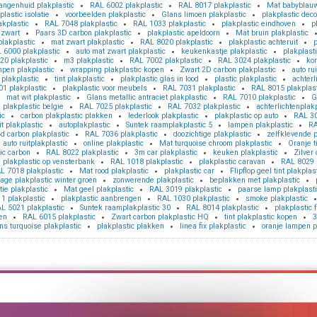
angenhuid plakplastic
RAL 6002 plakplastic
RAL 8017 plakplastic
Mat babyblauw
plastic isolatie
voorbeelden plakplastic
Glans limoen plakplastic
plakplastic deco
akplastic
RAL 7048 plakplastic
RAL 1033 plakplastic
plakplastic eindhoven
p
 zwart
Paars 3D carbon plakplastic
plakplastic apeldoorn
Mat bruin plakplastic
lakplastic
mat zwart plakplastic
RAL 8020 plakplastic
plakplastic achteruit
p
 6000 plakplastic
auto mat zwart plakplastic
keukenkastje plakplastic
plakplast
20 plakplastic
m3 plakplastic
RAL 7002 plakplastic
RAL 3024 plakplastic
kor
mpen plakplastic
wrapping plakplastic kopen
Zwart 2D carbon plakplastic
auto ru
plakplastic
tint plakplastic
plakplastic glas in lood
plastic plakplastic
achterl
1 plakplastic
plakplastic voor meubels
RAL 7031 plakplastic
RAL 8015 plakplast
mat wit plakplastic
Glans metallic antraciet plakplastic
RAL 7010 plakplastic
G
plakplastic belgie
RAL 7025 plakplastic
RAL 7032 plakplastic
achterlichtenplakp
ic
carbon plakplastic plakken
lederlook plakplastic
plakplastic op auto
RAL 30
t plakplastic
autoplakplastic
Suntek raamplakplastic 5
lampen plakplastic
RA
d carbon plakplastic
RAL 7036 plakplastic
doozichtige plakplastic
zelfklevende p
auto ruitplakplastic
online plakplastic
Mat turquoise chroom plakplastic
Oranje t
ic carbon
RAL 8022 plakplastic
3m car plakplastic
keuken plakplastic
Zilver
plakplastic op vensterbank
RAL 1018 plakplastic
plakplastic caravan
RAL 8029 
L 7018 plakplastic
Mat rood plakplastic
plakplastic car
Flipflop geel tint plakplas
age plakplastic winter groen
zonwerende plakplastic
beplakken met plakplastic
tie plakplastic
Mat geel plakplastic
RAL 3019 plakplastic
paarse lamp plakplasti
1 plakplastic
plakplastic aanbrengen
RAL 1030 plakplastic
smoke plakplastic
L 5021 plakplastic
Suntek raamplakplastic 30
RAL 8014 plakplastic
plakplastic f
en
RAL 6015 plakplastic
Zwart carbon plakplastic HQ
tint plakplastic kopen
3
ns turquoise plakplastic
plakplastic plakken
linea fix plakplastic
oranje lampen p