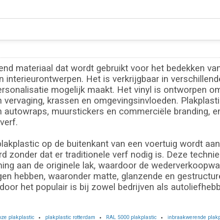
vend materiaal dat wordt gebruikt voor het bedekken va
 interieurontwerpen. Het is verkrijgbaar in verschillen
rsonalisatie mogelijk maakt. Het vinyl is ontworpen o
 vervaging, krassen en omgevingsinvloeden. Plakplastic 
in autowraps, muurstickers en commerciële branding, en
verf.
lakplastic op de buitenkant van een voertuig wordt aan
zonder dat er traditionele verf nodig is. Deze techniek
ing aan de originele lak, waardoor de wederverkoopwaa
gen hebben, waaronder matte, glanzende en gestructure
oor het populair is bij zowel bedrijven als autoliefhebb
oze plakplastic
plakplastic rotterdam
RAL 5000 plakplastic
inbraakwerende plakp