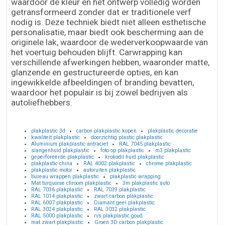
waardoor de kleur en het ontwerp volledig worden
getransformeerd zonder dat er traditionele verf
nodig is. Deze techniek biedt niet alleen esthetische
personalisatie, maar biedt ook bescherming aan de
originele lak, waardoor de wederverkoopwaarde van
het voertuig behouden blijft. Carwrapping kan
verschillende afwerkingen hebben, waaronder matte,
glanzende en gestructureerde opties, en kan
ingewikkelde afbeeldingen of branding bevatten,
waardoor het populair is bij zowel bedrijven als
autoliefhebbers.
plakplastic 3d
carbon plakplastic kopen
plakplastic decoratie
kwaliteit plakplastic
doorzichtig plastic plakplastic
Aluminium plakplastic antraciet
RAL 7045 plakplastic
slangenhuid plakplastic
foto op plakplastic
m3 plakplastic
geperforeerde plakplastic
krokodil huid plakplastic
plakplastic china
RAL 4002 plakplastic
chrome plakplastic
plakplastic motor
autoruiten plakplastic
bureau wrappen plakplastic
plakplastic wrapping
Mat turquoise chroom plakplastic
3m plakplastic auto
RAL 7036 plakplastic
RAL 7039 plakplastic
RAL 1014 plakplastic
zwart carbon plakplastic
RAL 6007 plakplastic
Diamant geel plakplastic
RAL 3024 plakplastic
RAL 3032 plakplastic
RAL 5000 plakplastic
rvs plakplastic goud
mat zwart plakplastic
Groen 3D carbon plakplastic