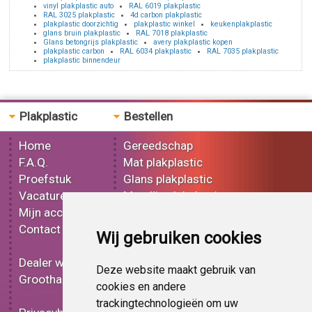
vinyl plakplastic auto
RAL 6019 plakplastic
RAL 3025 plakplastic
4d carbon plakplastic
plakplastic doorzichtig
plakplastic winkel
keukenplakplastic
glans bruin plakplastic
RAL 7018 plakplastic
Glans betongrijs plakplastic
avery plakplastic kopen
plakplastic carbon
RAL 6034 plakplastic
RAL 7035 plakplastic
plakplastic binnendeur
Plakplastic
Bestellen
Home
Gereedschap
F.A.Q.
Mat plakplastic
Proefstuk
Glans plakplastic
Vacatures
Metallic plakplastic
Mijn account
3D plakplastic
Contact
Effect plakplastic
Wij gebruiken cookies
Bedrukt plakplastic
Dealer worden
Carbon plakplastic
Deze website maakt gebruik van
Groothandel
Lampen folie
cookies en andere
Functionele folie
trackingtechnologieën om uw