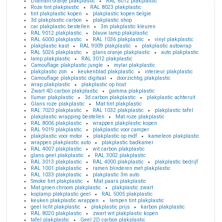
Diamant oranje plakplastic
RAL 6012 plakplastic
Roze tint plakplastic
RAL 8023 plakplastic
tint plakplastic kopen
plakplastic kopen belgie
3d plakplastic carbon
plakplastic shop
car plakplastic bestellen
3m plakplastic kleuren
RAL 9012 plakplastic
blauw lamp plakplastic
RAL 6000 plakplastic
RAL 1036 plakplastic
vinyl plakplastic
plakplastic kast
RAL 9009 plakplastic
plakplastic autowrap
RAL 5026 plakplastic
glans oranje plakplastic
auto plakplastic
lamp plakplastic
RAL 3012 plakplastic
Camouflage plakplastic jungle
mylar plakplastic
plakplastic zon
keukenblad plakplastic
interieur plakplastic
Camouflage plakplastic digitaal
doorzichtig plakplastic
wrap plakplastic
plakplastic op hout
Zwart 4D carbon plakplastic
gamma plakplastic
llumar plakplastic
3d carbon plakplastic
plakplastic achteruit
Glans roze plakplastic
Mat tint plakplastic
RAL 7020 plakplastic
RAL 1032 plakplastic
plakplastic tafel
plakplastic wrapping bestellen
Mat roze plakplastic
RAL 8006 plakplastic
wrappen plakplastic kopen
RAL 9019 plakplastic
plakplastic voor camper
plakplastic voor motor
plakplastic op mdf
kameleon plakplastic
wrappen plakplastic auto
plakplastic badkamer
RAL 4007 plakplastic
wit carbon plakplastic
glans geel plakplastic
RAL 3002 plakplastic
RAL 3013 plakplastic
RAL 4000 plakplastic
plakplastic bedrijf
RAL 1001 plakplastic
ramen blinderen met plakplastic
RAL 1033 plakplastic
plakplastic 3m auto
Smoke tint plakplastic
Mat paars plakplastic
Mat groen chroom plakplastic
plakplastic zwart
koplamp plakplastic geel
RAL 5005 plakplastic
keuken plakplastic wrappen
lampen tint plakplastic
geel licht plakplastic
plakplastic prijs
karbon plakplastic
RAL 8020 plakplastic
zwart wit plakplastic kopen
tafel plakplastic
Geel 2D carbon plakplastic