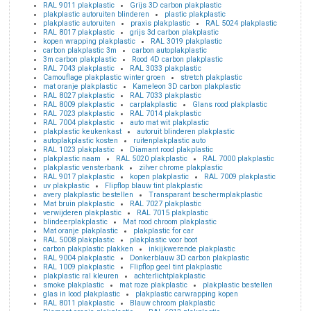
RAL 9011 plakplastic
Grijs 3D carbon plakplastic
plakplastic autoruiten blinderen
plastic plakplastic
plakplastic autoruiten
praxis plakplastic
RAL 5024 plakplastic
RAL 8017 plakplastic
grijs 3d carbon plakplastic
kopen wrapping plakplastic
RAL 3019 plakplastic
carbon plakplastic 3m
carbon autoplakplastic
3m carbon plakplastic
Rood 4D carbon plakplastic
RAL 7043 plakplastic
RAL 3033 plakplastic
Camouflage plakplastic winter groen
stretch plakplastic
mat oranje plakplastic
Kameleon 3D carbon plakplastic
RAL 8027 plakplastic
RAL 7033 plakplastic
RAL 8009 plakplastic
carplakplastic
Glans rood plakplastic
RAL 7023 plakplastic
RAL 7014 plakplastic
RAL 7004 plakplastic
auto mat wit plakplastic
plakplastic keukenkast
autoruit blinderen plakplastic
autoplakplastic kosten
ruitenplakplastic auto
RAL 1023 plakplastic
Diamant rood plakplastic
plakplastic naam
RAL 5020 plakplastic
RAL 7000 plakplastic
plakplastic vensterbank
zilver chrome plakplastic
RAL 9017 plakplastic
kopen plakplastic
RAL 7009 plakplastic
uv plakplastic
Flipflop blauw tint plakplastic
avery plakplastic bestellen
Transparant beschermplakplastic
Mat bruin plakplastic
RAL 7027 plakplastic
verwijderen plakplastic
RAL 7015 plakplastic
blindeerplakplastic
Mat rood chroom plakplastic
Mat oranje plakplastic
plakplastic for car
RAL 5008 plakplastic
plakplastic voor boot
carbon plakplastic plakken
inkijkwerende plakplastic
RAL 9004 plakplastic
Donkerblauw 3D carbon plakplastic
RAL 1009 plakplastic
Flipflop geel tint plakplastic
plakplastic ral kleuren
achterlichtplakplastic
smoke plakplastic
mat roze plakplastic
plakplastic bestellen
glas in lood plakplastic
plakplastic carwrapping kopen
RAL 8011 plakplastic
Blauw chroom plakplastic