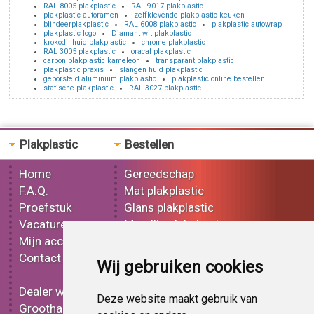
RAL 8005 plakplastic
RAL 9017 plakplastic
plakplastic autoramen
zelfklevende plakplastic keuken
blindeerplakplastic
RAL 6008 plakplastic
plakplastic autowrap
plakplastic logo
Diamant wit plakplastic
krokodil huid plakplastic
chrome plakplastic
RAL 3005 plakplastic
oracal plakplastic
carbon plakplastic kameleon
transparant plakplastic
plakplastic praxis
slangen huid plakplastic
geborsteld aluminium plakplastic
plakplastic online bestellen
statische plakplastic
RAL 3027 plakplastic
Plakplastic
Bestellen
Home
Gereedschap
F.A.Q.
Mat plakplastic
Proefstuk
Glans plakplastic
Vacatures
Metallic plakplastic
Mijn account
3D plakplastic
Contact
Effect plakplastic
Wij gebruiken cookies
Bedrukt plakplastic
Dealer worden
Carbon plakplastic
Deze website maakt gebruik van
Groothandel
Lampen folie