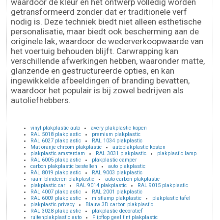
waardoor de kleur en het ontwerp volledig worden
getransformeerd zonder dat er traditionele verf
nodig is. Deze techniek biedt niet alleen esthetische
personalisatie, maar biedt ook bescherming aan de
originele lak, waardoor de wederverkoopwaarde van
het voertuig behouden blijft. Carwrapping kan
verschillende afwerkingen hebben, waaronder matte,
glanzende en gestructureerde opties, en kan
ingewikkelde afbeeldingen of branding bevatten,
waardoor het populair is bij zowel bedrijven als
autoliefhebbers.
vinyl plakplastic auto
avery plakplastic kopen
RAL 5018 plakplastic
premium plakplastic
RAL 6027 plakplastic
RAL 1034 plakplastic
Mat oranje chroom plakplastic
autoplakplastic kosten
plakplastic amsterdam
RAL 3031 plakplastic
plakplastic lamp
RAL 6005 plakplastic
plakplastic camper
carbon plakplastic bestellen
auto plakplastic
RAL 8019 plakplastic
RAL 9003 plakplastic
raam blinderen plakplastic
auto carbon plakplastic
plakplastic car
RAL 9014 plakplastic
RAL 9015 plakplastic
RAL 4007 plakplastic
RAL 2001 plakplastic
RAL 6009 plakplastic
mistlamp plakplastic
plakplastic tafel
plakplastic privacy
Blauw 3D carbon plakplastic
RAL 3028 plakplastic
plakplastic decoratief
ruitenplakplastic auto
Flipflop geel tint plakplastic