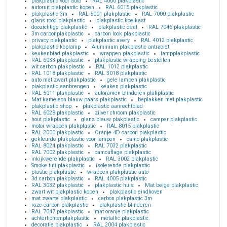
plakplastic voor auto
RAL 4000 plakplastic
autoruit plakplastic kopen
RAL 6015 plakplastic
plakplastic 3m
RAL 5001 plakplastic
RAL 7000 plakplastic
glans rood plakplastic
plakplastic koelkast
doozichtige plakplastic
plakplastic deal
RAL 7046 plakplastic
3m carbonplakplastic
carbon look plakplastic
privacy plakplastic
plakplastic avery
RAL 4012 plakplastic
plakplastic koplamp
Aluminium plakplastic antraciet
keukenblad plakplastic
wrappen plakplastic
lampplakplastic
RAL 6033 plakplastic
plakplastic wrapping bestellen
wit carbon plakplastic
RAL 1012 plakplastic
RAL 1018 plakplastic
RAL 3018 plakplastic
auto mat zwart plakplastic
gele lampen plakplastic
plakplastic aanbrengen
keuken plakplastic
RAL 5011 plakplastic
autoramen blinderen plakplastic
Mat kameleon blauw paars plakplastic
beplakken met plakplastic
plakplastic shop
plakplastic aanrechtblad
RAL 6028 plakplastic
zilver chroom plakplastic
hout plakplastic
glans blauw plakplastic
camper plakplastic
motor wrappen plakplastic
RAL 8015 plakplastic
RAL 2000 plakplastic
Oranje 4D carbon plakplastic
gekleurde plakplastic voor lampen
camo plakplastic
RAL 8024 plakplastic
RAL 7032 plakplastic
RAL 7002 plakplastic
camouflage plakplastic
inkijkwerende plakplastic
RAL 3002 plakplastic
Smoke tint plakplastic
isolerende plakplastic
plastic plakplastic
wrappen plakplastic auto
3d carbon plakplastic
RAL 4005 plakplastic
RAL 3032 plakplastic
plakplastic huis
Mat beige plakplastic
zwart wit plakplastic kopen
plakplastic eindhoven
mat zwarte plakplastic
carbon plakplastic 3m
roze carbon plakplastic
plakplastic blinderen
RAL 7047 plakplastic
mat oranje plakplastic
achterlichtenplakplastic
metallic plakplastic
decoratie plakplastic
RAL 2004 plakplastic