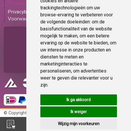
cookies en andere
Functionele folie
trackingtechnologieën om uw
Privacybeleid
Plakplastic korting
browse-ervaring te verbeteren voor
Voorwaarden
Op bestelling
de volgende doeleinden:
om de
basisfunctionaliteit van de website
Pagina delen
mogelijk te maken
,
om een betere
ervaring op de website te bieden
,
om
uw interesse in onze producten en
diensten te meten en
marketinginteracties te
personaliseren
,
om advertenties
weer te geven die relevanter voor u
zijn
.
Ik ga akkoord
Ik weiger
© Copyright 2026
KvK 72383585
Wijzig mijn voorkeuren