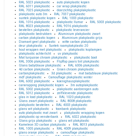
RAL 5023 plakplastic
auto plakplastic kopen
RAL 6011 plakplastic
car wrap plakplastic
RAL 7025 plakplastic
doorzichtig plakplakplastic
plakplastic auto 3m
RAL 7037 plakplastic
suntek plakplastic kopen
RAL 1003 plakplastic
RAL 1016 plakplastic
plakplastic llumar
RAL 5003 plakplastic
RAL 8023 plakplastic
RAL 9016 plakplastic
bestellen plakplastic
plakplastic leverancier
plakplastic bedrukken
Aluminium plakplastic zwart
carbon plakplastic kopen
Aluminium plakplastic grijs
Diamant geel plakplastic
witte carbon plakplastic
deur plakplastic
Suntek raamplakplastic 20
hout wrappen met plakplastic
plakplastic koplampen
plakplastic achterlicht
uv plakplastic
Mat turquoise chroom plakplastic
plakplastic boot
RAL 3006 plakplastic
Flipflop paars tint plakplastic
Glans babyblauw plakplastic
RAL 6006 plakplastic
4d carbon plakplastic
Groen chroom plakplastic
carbonplakplastic
3d plakplastic
mat babyblauw plakplastic
mdf plakplastic
Camouflage plakplastic winter
RAL 6002 plakplastic
koenighausplakplastic
carwrapping plakplastic kopen
3m autoplakplastic
RAL 5002 plakplastic
plakplastic aanbrengen auto
RAL 5012 plakplastic
zelfklevende plakplastic
glas in lood plakplastic
RAL 1020 plakplastic
Glans zwart plakplastic
RAL 8008 plakplastic
plakplastic bestellen
RAL 4003 plakplastic
glans wit plakplastic
toonbank plakplastic
auto plakplastic mat zwart
plakplastic wrapping kopen
plakplastic op vensterbank
RAL 6022 plakplastic
Glans grijs plakplastic
glans wit plakplastic
Kameleon 3D carbon plakplastic
RAL 8013 plakplastic
RAL 1005 plakplastic
RAL 4009 plakplastic
glans oranje plakplastic
camouflage plakplastic