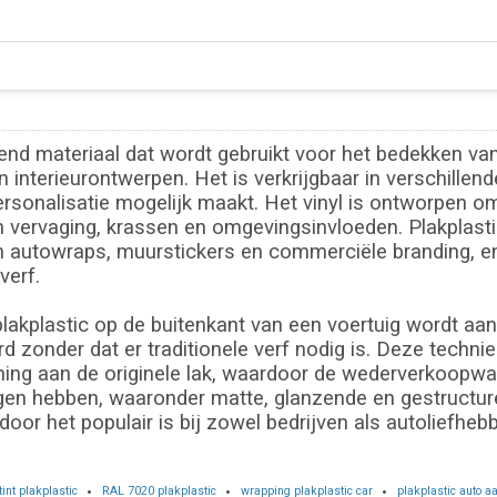
vend materiaal dat wordt gebruikt voor het bedekken va
 interieurontwerpen. Het is verkrijgbaar in verschillen
rsonalisatie mogelijk maakt. Het vinyl is ontworpen o
 vervaging, krassen en omgevingsinvloeden. Plakplastic 
in autowraps, muurstickers en commerciële branding, en
verf.
lakplastic op de buitenkant van een voertuig wordt aan
zonder dat er traditionele verf nodig is. Deze techniek
ing aan de originele lak, waardoor de wederverkoopwaa
gen hebben, waaronder matte, glanzende en gestructure
oor het populair is bij zowel bedrijven als autoliefhebb
tint plakplastic
RAL 7020 plakplastic
wrapping plakplastic car
plakplastic auto 