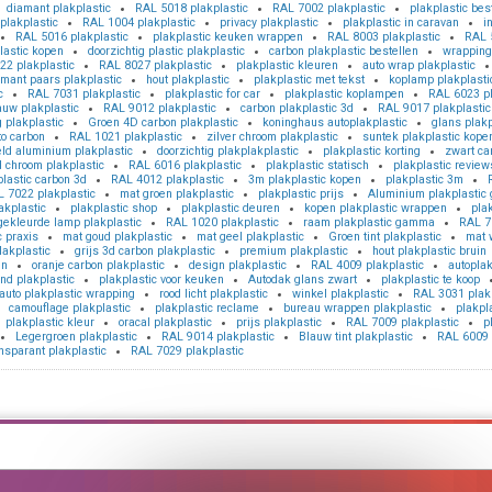
diamant plakplastic
RAL 5018 plakplastic
RAL 7002 plakplastic
plakplastic bes
plakplastic
RAL 1004 plakplastic
privacy plakplastic
plakplastic in caravan
i
RAL 5016 plakplastic
plakplastic keuken wrappen
RAL 8003 plakplastic
RAL 
lastic kopen
doorzichtig plastic plakplastic
carbon plakplastic bestellen
wrapping 
22 plakplastic
RAL 8027 plakplastic
plakplastic kleuren
auto wrap plakplastic
mant paars plakplastic
hout plakplastic
plakplastic met tekst
koplamp plakplast
c
RAL 7031 plakplastic
plakplastic for car
plakplastic koplampen
RAL 6023 pl
uw plakplastic
RAL 9012 plakplastic
carbon plakplastic 3d
RAL 9017 plakplastic
 plakplastic
Groen 4D carbon plakplastic
koninghaus autoplakplastic
glans plakp
to carbon
RAL 1021 plakplastic
zilver chroom plakplastic
suntek plakplastic kope
ld aluminium plakplastic
doorzichtig plakplakplastic
plakplastic korting
zwart ca
 chroom plakplastic
RAL 6016 plakplastic
plakplastic statisch
plakplastic review
plastic carbon 3d
RAL 4012 plakplastic
3m plakplastic kopen
plakplastic 3m
 7022 plakplastic
mat groen plakplastic
plakplastic prijs
Aluminium plakplastic 
akplastic
plakplastic shop
plakplastic deuren
kopen plakplastic wrappen
pla
gekleurde lamp plakplastic
RAL 1020 plakplastic
raam plakplastic gamma
RAL 7
c praxis
mat goud plakplastic
mat geel plakplastic
Groen tint plakplastic
mat w
lakplastic
grijs 3d carbon plakplastic
premium plakplastic
hout plakplastic bruin
en
oranje carbon plakplastic
design plakplastic
RAL 4009 plakplastic
autoplak
nd plakplastic
plakplastic voor keuken
Autodak glans zwart
plakplastic te koop
auto plakplastic wrapping
rood licht plakplastic
winkel plakplastic
RAL 3031 plakp
camouflage plakplastic
plakplastic reclame
bureau wrappen plakplastic
plakpl
plakplastic kleur
oracal plakplastic
prijs plakplastic
RAL 7009 plakplastic
p
Legergroen plakplastic
RAL 9014 plakplastic
Blauw tint plakplastic
RAL 6009 
nsparant plakplastic
RAL 7029 plakplastic