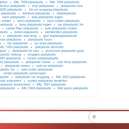
tellen
RAL 7038 plakplastic
RAL 7006 plakplastic
nterieur plakplastic
vinyl plakplastic
plakplastic huis
5005 plakplastic
3m car wrapping plakplastic
plakplastic
koelkast plakplastic
tintplakplastic
raam plakplastic
auto plakplastic kopen
ic smoke
avery plakplastic
louis vuitton plakplastic
akplastic
lamp plakplastic kopen
car plakplastic 3m
carbon fiber plakplastic
auto plakplastic carbon
lastic
breed plakplastic
voorbeelden plakplastic
n
plakplastic auto wrap
geel koplampplakplastic
rbon plakplastic
plakplastic forum
s
titn plakplastic
car wrap plakplastic
RAL 1036 plakplastic
plakplastic decoratie
goud
plakplastic for cars
aluminium plakplastic goud
kplastic limburg
wrappen plakplastic
039 plakplastic
carbon autoplakplastic
it plakplastic
plakplastic llumar
roze lamp plakplastic
plakplastic ramen
auto car plakplastic
plastic 3m
rood carbon plakplastic
carbon plakplastic aanbrengen
lastic
plakplastic car wrapping
RAL 3025 plakplastic
astic autoramen
suntek plakplastic bestellen
lakplastic keukenkast
RAL 7001 plakplastic
plakplastic
RAL 9004 plakplastic
Mat paars plakplastic