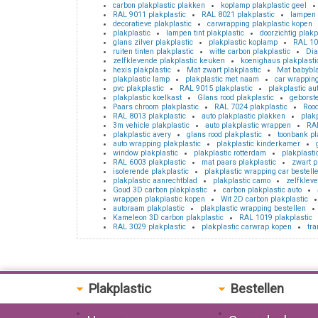
carbon plakplastic plakken
koplamp plakplastic geel
RAL 9011 plakplastic
RAL 8021 plakplastic
lampen 
decoratieve plakplastic
carwrapping plakplastic kopen
plakplastic
lampen tint plakplastic
doorzichtig plakp
glans zilver plakplastic
plakplastic koplamp
RAL 10
ruiten tinten plakplastic
witte carbon plakplastic
Dia
zelfklevende plakplastic keuken
koenighaus plakplasti
hexis plakplastic
Mat zwart plakplastic
Mat babybla
plakplastic lamp
plakplastic met naam
car wrapping
pvc plakplastic
RAL 9015 plakplastic
plakplastic au
plakplastic koelkast
Glans rood plakplastic
geborste
Paars chroom plakplastic
RAL 7024 plakplastic
Rood
RAL 8013 plakplastic
auto plakplastic plakken
plak
3m vehicle plakplastic
auto plakplastic wrappen
RAL
plakplastic avery
glans rood plakplastic
toonbank pl
auto wrapping plakplastic
plakplastic kinderkamer
window plakplastic
plakplastic rotterdam
plakplasti
RAL 6003 plakplastic
mat paars plakplastic
zwart p
isolerende plakplastic
plakplastic wrapping car bestell
plakplastic aanrechtblad
plakplastic camo
zelfkleve
Goud 3D carbon plakplastic
carbon plakplastic auto
wrappen plakplastic kopen
Wit 2D carbon plakplastic
autoraam plakplastic
plakplastic wrapping bestellen
Kameleon 3D carbon plakplastic
RAL 1019 plakplastic
RAL 3029 plakplastic
plakplastic carwrap kopen
tra
Plakplastic
Bestellen