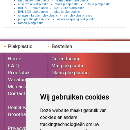
Mat limoen plakplastic
transparant plakplastic
auto raam plakplastic
motor plakplastic
auto in plakplastic
RAL 8019 plakplastic
RAL 2012 plakplastic
RAL 6033 plakplastic
plastic plakplastic
wrappen keuken plakplastic
car plakplastic shop
plakplastic glas in lood
kopen wrapping plakplastic
ramen plakplastic
Plakplastic
Bestellen
Home
Gereedschap
F.A.Q.
Mat plakplastic
Proefstuk
Glans plakplastic
Vacatures
Metallic plakplastic
Mijn account
3D plakplastic
Contact
Effect plakplastic
Wij gebruiken cookies
Bedrukt plakplastic
Dealer worden
Carbon plakplastic
Deze website maakt gebruik van
Groothandel
Lampen folie
cookies en andere
Functionele folie
trackingtechnologieën om uw
Privacybeleid
Plakplastic korting