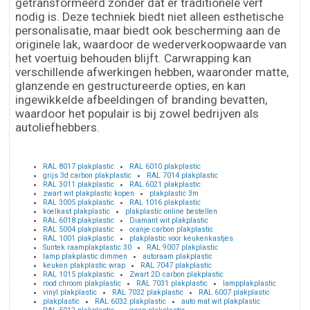
getransformeerd zonder dat er traditionele verf
nodig is. Deze techniek biedt niet alleen esthetische
personalisatie, maar biedt ook bescherming aan de
originele lak, waardoor de wederverkoopwaarde van
het voertuig behouden blijft. Carwrapping kan
verschillende afwerkingen hebben, waaronder matte,
glanzende en gestructureerde opties, en kan
ingewikkelde afbeeldingen of branding bevatten,
waardoor het populair is bij zowel bedrijven als
autoliefhebbers.
RAL 8017 plakplastic
RAL 6010 plakplastic
grijs 3d carbon plakplastic
RAL 7014 plakplastic
RAL 3011 plakplastic
RAL 6021 plakplastic
zwart wit plakplastic kopen
plakplastic 3m
RAL 3005 plakplastic
RAL 1016 plakplastic
koelkast plakplastic
plakplastic online bestellen
RAL 6018 plakplastic
Diamant wit plakplastic
RAL 5004 plakplastic
oranje carbon plakplastic
RAL 1001 plakplastic
plakplastic voor keukenkastjes
Suntek raamplakplastic 30
RAL 9007 plakplastic
lamp plakplastic dimmen
autoraam plakplastic
keuken plakplastic wrap
RAL 7047 plakplastic
RAL 1015 plakplastic
Zwart 2D carbon plakplastic
rood chroom plakplastic
RAL 7031 plakplastic
lampplakplastic
vinyl plakplastic
RAL 7032 plakplastic
RAL 6007 plakplastic
plakplastic
RAL 6032 plakplastic
auto mat wit plakplastic