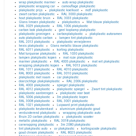
wrap plakplastic marmer
auto wrap plakplastic
plakplastic wrapping car
camouflage plakplastic
plakplastic prijs
plakplastic koelkast
mdf plakplastic
zwart carbon plakplastic
RAL 3000 plakplastic
hout plakplastic bruin
RAL 3033 plakplastic
Glans limoen plakplastic
plakplastics
Mat blauw plakplastic
RAL 3029 plakplastic
RAL 1006 plakplastic
carbon look plakplastic
geel koplamp plakplastic
plakplastic groningen
carbonplakplastic
plakplastic autoramen
auto plakplastic carbon
lampen tint plakplastic
RAL 2013 plakplastic
plakplastic verwijderen
hexis plakplastic
Glans metallic blauw plakplastic
RAL 6011 plakplastic
korting plakplastic
Mat turquoise plakplastic
RAL 1030 plakplastic
lampen plakplastic kopen
mat roze plakplastic
marmer plakplastic
RAL 4005 plakplastic
mat wit plakplastic
wrapping plakplastic kopen
RAL 9013 plakplastic
RAL 1011 plakplastic
RAL 4010 plakplastic
RAL 8003 plakplastic
RAL 3010 plakplastic
plakplastic met naam
car plakplastic
doorzichtige plakplakplastic
RAL 2006 plakplastic
RAL 4003 plakplastic
spiegel plakplastic
RAL 4012 plakplastic
plakplastic spiegel
Zwart tint plakplastic
plakplastic aanbrengen
plakplastic voor boot
RAL 5006 plakplastic
3m plakplastic kopen
RAL 3008 plakplastic
RAL 3001 plakplastic
RAL 1021 plakplastic
Luipaard print plakplastic
plakplastic keukenkast
aluminium plakplastic goud
verduisterend plakplastic
wrapping plakplastic auto
Bruin 2D carbon plakplastic
plakplastic scooter
metallic plakplastic
RAL 3018 plakplastic
carwrapping plakplastic
3m 2080 plakplastic
tint plakplastic auto
uv plakplastic
kortingscode plakplastic
goud chroom plakplastic
RAL 8025 plakplastic