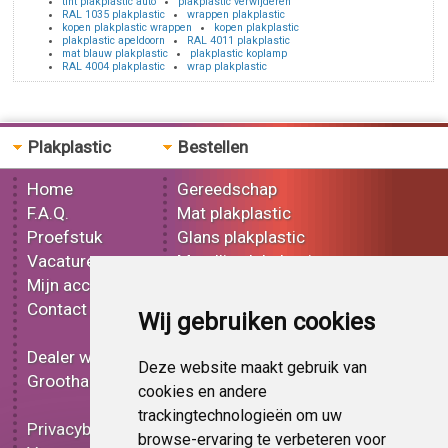
tint plakplastic auto
plakplastic verwijderen
RAL 1035 plakplastic
wrappen plakplastic
kopen plakplastic wrappen
kopen plakplastic
plakplastic apeldoorn
RAL 4011 plakplastic
mat blauw plakplastic
plakplastic koplamp
RAL 4004 plakplastic
wrap plakplastic
Plakplastic
Bestellen
Home
Gereedschap
F.A.Q.
Mat plakplastic
Proefstuk
Glans plakplastic
Vacatures
Metallic plakplastic
Mijn account
3D plakplastic
Contact
Effect plakplastic
Wij gebruiken cookies
Bedrukt plakplastic
Dealer worden
Carbon plakplastic
Deze website maakt gebruik van
Groothandel
Lampen folie
cookies en andere
Functionele folie
trackingtechnologieën om uw
Privacybeleid
Plakplastic korting
browse-ervaring te verbeteren voor