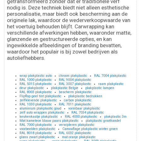
getransformeerd zonder dat er traditionele verf
nodig is. Deze techniek biedt niet alleen esthetische
personalisatie, maar biedt ook bescherming aan de
originele lak, waardoor de wederverkoopwaarde van
het voertuig behouden blijft. Carwrapping kan
verschillende afwerkingen hebben, waaronder matte,
glanzende en gestructureerde opties, en kan
ingewikkelde afbeeldingen of branding bevatten,
waardoor het populair is bij zowel bedrijven als
autoliefhebbers.
wrap plakplastic auto
chroom plakplastic
RAL 7004 plakplastic
RAL 1000 plakplastic
RAL 9004 plakplastic
RAL 5015 plakplastic
RAL 3007 plakplastic
raam plakplastic
deur plakplastic
plakplastic Belgie
plakplastic lampen
RAL 8003 plakplastic
bescherm plakplastic
Flipflop geel tint plakplastic
plakplastic bedrukken
zelfklevende plakplastic
carbon plakplastic
RAL 1030 plakplastic
RAL 7011 plakplastic
aluminium plakplastic goud
vormbaar plakplastic
zelf auto wrappen plakplastic
RAL 7034 plakplastic
keukenkastje plakplastic
RAL 4000 plakplastic
plakplastic 3m
Mat kameleon blauw paars plakplastic
plakplastic groothandel
RAL 7000 plakplastic
verwijderen plakplastic
voorbeelden plakplastic
Camouflage plakplastic winter groen
RAL 8018 plakplastic
RAL 6032 plakplastic
glans zwart plakplastic
mat oranje plakplastic