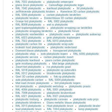
RAL 7032 plakplastic
plakplastic ontwerpen
glans bruin plakplastic
Camouflage plakplastic leger
RAL 7042 plakplastic
koelkast plakplastic
3d plakplastic
zelfklevende plakplastic keuken
Kameleon 3D carbon plakplastic
RAL 5006 plakplastic
carbon plakplastic bestellen
plakplastic keuken
Donkerblauw 3D carbon plakplastic
Oranje tint plakplastic
RAL 5002 plakplastic
RAL 8008 plakplastic
wat is plakplastic
geel koplampplakplastic
plakplastic wrapping car bestellen
plakplastic wrapping bestellen
plakplastic forum
plakplastic voorbeelden
plakplastic naam
plakplastic autowrap
RAL 6025 plakplastic
gele plakplastic koplampen
RAL 7022 plakplastic
RAL 6013 plakplastic
plakplastic carbon 3m
plakplastic wrap auto
krokodil huid plakplastic
plakplastic nederland
Diamant blauw plakplastic
transparant plakplastic
plakplastic shop
auto plakplastic kopen
RAL 6006 plakplastic
plakplastic service
carbon plakplastic zwart
plakplastic koelkast
paars carbon plakplastic
gele mistlamp plakplastic
Mat beige plakplastic
Zwart tint plakplastic
rvs plakplastic goud
RAL 5018 plakplastic
plakplastic op autoruiten
RAL 3012 plakplastic
blinderende plakplastic
Geel 3D carbon plakplastic
foto op plakplastic
auto plakplastic carbon
RAL 5004 plakplastic
Mat rood chroom plakplastic
tint plakplastic kopen
tint plakplastic
plakplastic webshop
plakplastic praxis
RAL 4006 plakplastic
RAL 5001 plakplastic
RAL 7008 plakplastic
plakplastic keukenkast
RAL 6021 plakplastic
RAL 3021 plakplastic
plakplastic limburg
plakplastic caravan
plakplastic auto prijs
plakplastic blinderen
Glans metallic blauw plakplastic
RAL 3015 plakplastic
Hout plakplastic bruin
plakplastic dealer
hout plakplastic bruin
RAL 1034 plakplastic
lamp plakplastic