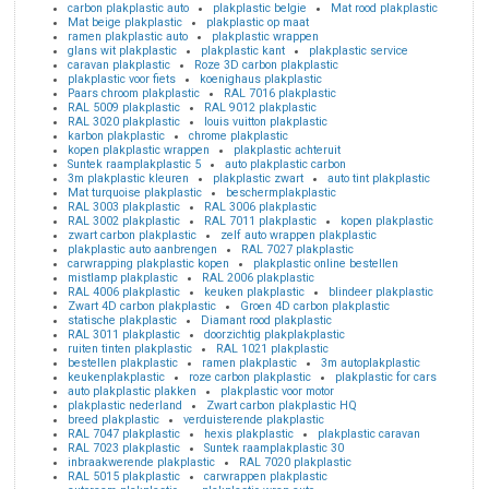
carbon plakplastic auto
plakplastic belgie
Mat rood plakplastic
Mat beige plakplastic
plakplastic op maat
ramen plakplastic auto
plakplastic wrappen
glans wit plakplastic
plakplastic kant
plakplastic service
caravan plakplastic
Roze 3D carbon plakplastic
plakplastic voor fiets
koenighaus plakplastic
Paars chroom plakplastic
RAL 7016 plakplastic
RAL 5009 plakplastic
RAL 9012 plakplastic
RAL 3020 plakplastic
louis vuitton plakplastic
karbon plakplastic
chrome plakplastic
kopen plakplastic wrappen
plakplastic achteruit
Suntek raamplakplastic 5
auto plakplastic carbon
3m plakplastic kleuren
plakplastic zwart
auto tint plakplastic
Mat turquoise plakplastic
beschermplakplastic
RAL 3003 plakplastic
RAL 3006 plakplastic
RAL 3002 plakplastic
RAL 7011 plakplastic
kopen plakplastic
zwart carbon plakplastic
zelf auto wrappen plakplastic
plakplastic auto aanbrengen
RAL 7027 plakplastic
carwrapping plakplastic kopen
plakplastic online bestellen
mistlamp plakplastic
RAL 2006 plakplastic
RAL 4006 plakplastic
keuken plakplastic
blindeer plakplastic
Zwart 4D carbon plakplastic
Groen 4D carbon plakplastic
statische plakplastic
Diamant rood plakplastic
RAL 3011 plakplastic
doorzichtig plakplakplastic
ruiten tinten plakplastic
RAL 1021 plakplastic
bestellen plakplastic
ramen plakplastic
3m autoplakplastic
keukenplakplastic
roze carbon plakplastic
plakplastic for cars
auto plakplastic plakken
plakplastic voor motor
plakplastic nederland
Zwart carbon plakplastic HQ
breed plakplastic
verduisterende plakplastic
RAL 7047 plakplastic
hexis plakplastic
plakplastic caravan
RAL 7023 plakplastic
Suntek raamplakplastic 30
inbraakwerende plakplastic
RAL 7020 plakplastic
RAL 5015 plakplastic
carwrappen plakplastic