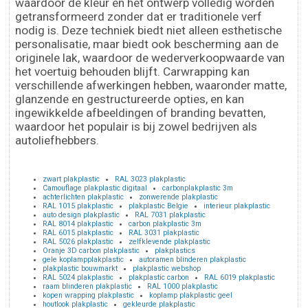
waardoor de kleur en het ontwerp volledig worden
getransformeerd zonder dat er traditionele verf
nodig is. Deze techniek biedt niet alleen esthetische
personalisatie, maar biedt ook bescherming aan de
originele lak, waardoor de wederverkoopwaarde van
het voertuig behouden blijft. Carwrapping kan
verschillende afwerkingen hebben, waaronder matte,
glanzende en gestructureerde opties, en kan
ingewikkelde afbeeldingen of branding bevatten,
waardoor het populair is bij zowel bedrijven als
autoliefhebbers.
zwart plakplastic
RAL 3023 plakplastic
Camouflage plakplastic digitaal
carbonplakplastic 3m
achterlichten plakplastic
zonwerende plakplastic
RAL 1015 plakplastic
plakplastic Belgie
interieur plakplastic
auto design plakplastic
RAL 7031 plakplastic
RAL 8014 plakplastic
carbon plakplastic 3m
RAL 6015 plakplastic
RAL 3031 plakplastic
RAL 5026 plakplastic
zelfklevende plakplastic
Oranje 3D carbon plakplastic
plakplastics
gele koplampplakplastic
autoramen blinderen plakplastic
plakplastic bouwmarkt
plakplastic webshop
RAL 5024 plakplastic
plakplastic carbon
RAL 6019 plakplastic
raam blinderen plakplastic
RAL 1000 plakplastic
kopen wrapping plakplastic
koplamp plakplastic geel
houtlook plakplastic
gekleurde plakplastic