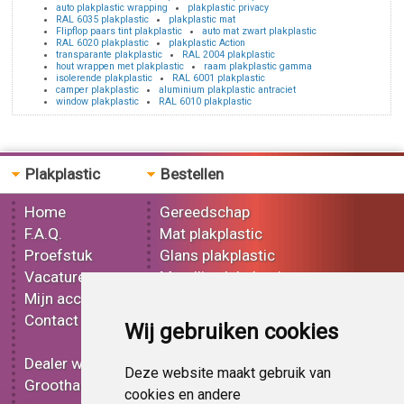
auto plakplastic wrapping
plakplastic privacy
RAL 6035 plakplastic
plakplastic mat
Flipflop paars tint plakplastic
auto mat zwart plakplastic
RAL 6020 plakplastic
plakplastic Action
transparante plakplastic
RAL 2004 plakplastic
hout wrappen met plakplastic
raam plakplastic gamma
isolerende plakplastic
RAL 6001 plakplastic
camper plakplastic
aluminium plakplastic antraciet
window plakplastic
RAL 6010 plakplastic
Plakplastic
Bestellen
Home
Gereedschap
F.A.Q.
Mat plakplastic
Proefstuk
Glans plakplastic
Vacatures
Metallic plakplastic
Mijn account
3D plakplastic
Contact
Effect plakplastic
Wij gebruiken cookies
Bedrukt plakplastic
Dealer worden
Carbon plakplastic
Deze website maakt gebruik van
Groothandel
Lampen folie
cookies en andere