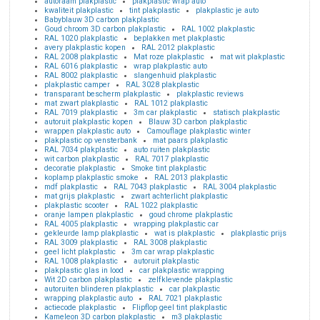
autoraam plakplastic
plakplastic wrap auto
kwaliteit plakplastic
tint plakplastic
plakplastic je auto
Babyblauw 3D carbon plakplastic
Goud chroom 3D carbon plakplastic
RAL 1002 plakplastic
RAL 1020 plakplastic
beplakken met plakplastic
avery plakplastic kopen
RAL 2012 plakplastic
RAL 2008 plakplastic
Mat roze plakplastic
mat wit plakplastic
RAL 6016 plakplastic
wrap plakplastic auto
RAL 8002 plakplastic
slangenhuid plakplastic
plakplastic camper
RAL 3028 plakplastic
transparant bescherm plakplastic
plakplastic reviews
mat zwart plakplastic
RAL 1012 plakplastic
RAL 7019 plakplastic
3m car plakplastic
statisch plakplastic
autoruit plakplastic kopen
Blauw 3D carbon plakplastic
wrappen plakplastic auto
Camouflage plakplastic winter
plakplastic op vensterbank
mat paars plakplastic
RAL 7034 plakplastic
auto ruiten plakplastic
wit carbon plakplastic
RAL 7017 plakplastic
decoratie plakplastic
Smoke tint plakplastic
koplamp plakplastic smoke
RAL 2013 plakplastic
mdf plakplastic
RAL 7043 plakplastic
RAL 3004 plakplastic
mat grijs plakplastic
zwart achterlicht plakplastic
plakplastic scooter
RAL 1022 plakplastic
oranje lampen plakplastic
goud chrome plakplastic
RAL 4005 plakplastic
wrapping plakplastic car
gekleurde lamp plakplastic
wat is plakplastic
plakplastic prijs
RAL 3009 plakplastic
RAL 3008 plakplastic
geel licht plakplastic
3m car wrap plakplastic
RAL 1008 plakplastic
autoruit plakplastic
plakplastic glas in lood
car plakplastic wrapping
Wit 2D carbon plakplastic
zelfklevende plakplastic
autoruiten blinderen plakplastic
car plakplastic
wrapping plakplastic auto
RAL 7021 plakplastic
actiecode plakplastic
Flipflop geel tint plakplastic
Kameleon 3D carbon plakplastic
m3 plakplastic