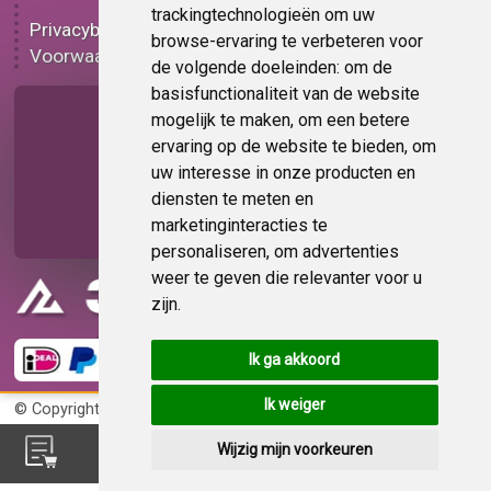
Functionele folie
trackingtechnologieën om uw
Privacybeleid
Plakplastic korting
browse-ervaring te verbeteren voor
Voorwaarden
Op bestelling
de volgende doeleinden:
om de
basisfunctionaliteit van de website
Pagina delen
mogelijk te maken
,
om een betere
ervaring op de website te bieden
,
om
uw interesse in onze producten en
diensten te meten en
marketinginteracties te
personaliseren
,
om advertenties
weer te geven die relevanter voor u
zijn
.
Ik ga akkoord
Ik weiger
© Copyright 2026
KvK 72383585
Wijzig mijn voorkeuren