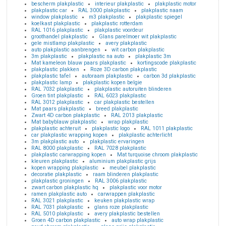
bescherm plakplastic
interieur plakplastic
plakplastic motor
plakplastic car
RAL 3000 plakplastic
plakplastic naam
window plakplastic
m3 plakplastic
plakplastic spiegel
koelkast plakplastic
plakplastic rotterdam
RAL 1016 plakplastic
plakplastic voordeur
groothandel plakplastic
Glans parelmoer wit plakplastic
gele mistlamp plakplastic
avery plakplastic
auto plakplastic aanbrengen
wit carbon plakplastic
3m plakplastic
plakplastic na auto
plakplastic 3m
Mat kameleon blauw paars plakplastic
kortingscode plakplastic
plakplastic plakken
Roze 3D carbon plakplastic
plakplastic tafel
autoraam plakplastic
carbon 3d plakplastic
plakplastic lamp
plakplastic kopen belgie
RAL 7032 plakplastic
plakplastic autoruiten blinderen
Groen tint plakplastic
RAL 6023 plakplastic
RAL 3012 plakplastic
car plakplastic bestellen
Mat paars plakplastic
breed plakplastic
Zwart 4D carbon plakplastic
RAL 2013 plakplastic
Mat babyblauw plakplastic
wrap plakplastic
plakplastic achteruit
plakplastic logo
RAL 1011 plakplastic
car plakplastic wrapping kopen
plakplastic achterlicht
3m plakplastic auto
plakplastic ervaringen
RAL 8000 plakplastic
RAL 7028 plakplastic
plakplastic carwrapping kopen
Mat turquoise chroom plakplastic
kleuren plakplastic
aluminium plakplastic grijs
kopen wrapping plakplastic
meubel plakplastic
decoratie plakplastic
raam blinderen plakplastic
plakplastic groningen
RAL 3006 plakplastic
zwart carbon plakplastic hq
plakplastic voor motor
ramen plakplastic auto
carwrappen plakplastic
RAL 3021 plakplastic
keuken plakplastic wrap
RAL 7031 plakplastic
glans roze plakplastic
RAL 5010 plakplastic
avery plakplastic bestellen
Groen 4D carbon plakplastic
auto wrap plakplastic