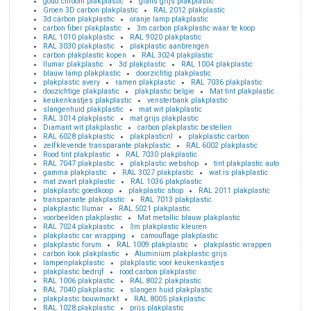
goud chroom plakplastic
glans grijs plakplastic
Groen 3D carbon plakplastic
RAL 2012 plakplastic
3d carbon plakplastic
oranje lamp plakplastic
carbon fiber plakplastic
3m carbon plakplastic waar te koop
RAL 1010 plakplastic
RAL 9020 plakplastic
RAL 3030 plakplastic
plakplastic aanbrengen
carbon plakplastic kopen
RAL 3024 plakplastic
llumar plakplastic
3d plakplastic
RAL 1004 plakplastic
blauw lamp plakplastic
doorzichtig plakplastic
plakplastic avery
ramen plakplastic
RAL 7036 plakplastic
doozichtige plakplastic
plakplastic belgie
Mat tint plakplastic
keukenkastjes plakplastic
vensterbank plakplastic
slangenhuid plakplastic
mat wit plakplastic
RAL 3014 plakplastic
mat grijs plakplastic
Diamant wit plakplastic
carbon plakplastic bestellen
RAL 6028 plakplastic
plakplasticnl
plakplastic carbon
zelfklevende transparante plakplastic
RAL 6002 plakplastic
Rood tint plakplastic
RAL 7030 plakplastic
RAL 7047 plakplastic
plakplastic webshop
tint plakplastic auto
gamma plakplastic
RAL 3027 plakplastic
wat is plakplastic
mat zwart plakplastic
RAL 1036 plakplastic
plakplastic goedkoop
plakplastic shop
RAL 2011 plakplastic
transparante plakplastic
RAL 7013 plakplastic
plakplastic llumar
RAL 5021 plakplastic
voorbeelden plakplastic
Mat metallic blauw plakplastic
RAL 7024 plakplastic
3m plakplastic kleuren
plakplastic car wrapping
camouflage plakplastic
plakplastic forum
RAL 1009 plakplastic
plakplastic wrappen
carbon look plakplastic
Aluminium plakplastic grijs
lampenplakplastic
plakplastic voor keukenkastjes
plakplastic bedrijf
rood carbon plakplastic
RAL 1006 plakplastic
RAL 8022 plakplastic
RAL 7040 plakplastic
slangen huid plakplastic
plakplastic bouwmarkt
RAL 8005 plakplastic
RAL 1028 plakplastic
prijs plakplastic