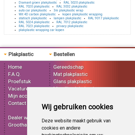
Diamant groen plakplastic
RAL 5020 plakplastic
RAL 7020 plakplastic
RAL 3032 plakplastic
auto car plakplastic
3m plakplastic wrap
Wit 4D carbon plakplastic
kopen plakplastic wrapping
statisch plakplastic
lampen plakplastic
RAL 9017 plakplastic
RAL 5024 plakplastic
RAL 7012 plakplastic
RAL 7023 plakplastic
privacy plakplastic
plakplastic wrapping car kopen
Plakplastic
Bestellen
Home
Gereedschap
F.A.Q.
Mat plakplastic
Proefstuk
Glans plakplastic
Vacatures
Metallic plakplastic
Mijn account
3D plakplastic
Contact
Effect plakplastic
Wij gebruiken cookies
Bedrukt plakplastic
Dealer worden
Carbon plakplastic
Deze website maakt gebruik van
Groothandel
Lampen folie
cookies en andere
Functionele folie