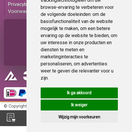
trackingtechnologieën om uw
Privacybeleid
Plakplastic korting
browse-ervaring te verbeteren voor
Voorwaarden
Op bestelling
de volgende doeleinden:
om de
basisfunctionaliteit van de website
Pagina delen
mogelijk te maken
,
om een betere
ervaring op de website te bieden
,
om
uw interesse in onze producten en
diensten te meten en
marketinginteracties te
personaliseren
,
om advertenties
weer te geven die relevanter voor u
zijn
.
Ik ga akkoord
Ik weiger
© Copyright 2026
KvK 72383585
Wijzig mijn voorkeuren