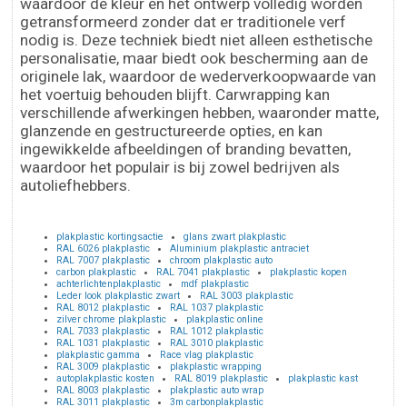
waardoor de kleur en het ontwerp volledig worden
getransformeerd zonder dat er traditionele verf
nodig is. Deze techniek biedt niet alleen esthetische
personalisatie, maar biedt ook bescherming aan de
originele lak, waardoor de wederverkoopwaarde van
het voertuig behouden blijft. Carwrapping kan
verschillende afwerkingen hebben, waaronder matte,
glanzende en gestructureerde opties, en kan
ingewikkelde afbeeldingen of branding bevatten,
waardoor het populair is bij zowel bedrijven als
autoliefhebbers.
plakplastic kortingsactie
glans zwart plakplastic
RAL 6026 plakplastic
Aluminium plakplastic antraciet
RAL 7007 plakplastic
chroom plakplastic auto
carbon plakplastic
RAL 7041 plakplastic
plakplastic kopen
achterlichtenplakplastic
mdf plakplastic
Leder look plakplastic zwart
RAL 3003 plakplastic
RAL 8012 plakplastic
RAL 1037 plakplastic
zilver chrome plakplastic
plakplastic online
RAL 7033 plakplastic
RAL 1012 plakplastic
RAL 1031 plakplastic
RAL 3010 plakplastic
plakplastic gamma
Race vlag plakplastic
RAL 3009 plakplastic
plakplastic wrapping
autoplakplastic kosten
RAL 8019 plakplastic
plakplastic kast
RAL 8003 plakplastic
plakplastic auto wrap
RAL 3011 plakplastic
3m carbonplakplastic