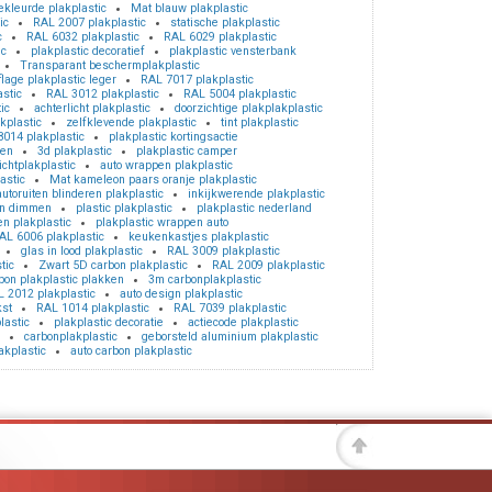
ekleurde plakplastic
Mat blauw plakplastic
ic
RAL 2007 plakplastic
statische plakplastic
c
RAL 6032 plakplastic
RAL 6029 plakplastic
ic
plakplastic decoratief
plakplastic vensterbank
Transparant beschermplakplastic
age plakplastic leger
RAL 7017 plakplastic
astic
RAL 3012 plakplastic
RAL 5004 plakplastic
ic
achterlicht plakplastic
doorzichtige plakplakplastic
kplastic
zelfklevende plakplastic
tint plakplastic
014 plakplastic
plakplastic kortingsactie
pen
3d plakplastic
plakplastic camper
ichtplakplastic
auto wrappen plakplastic
astic
Mat kameleon paars oranje plakplastic
autoruiten blinderen plakplastic
inkijkwerende plakplastic
en dimmen
plastic plakplastic
plakplastic nederland
en plakplastic
plakplastic wrappen auto
AL 6006 plakplastic
keukenkastjes plakplastic
glas in lood plakplastic
RAL 3009 plakplastic
tic
Zwart 5D carbon plakplastic
RAL 2009 plakplastic
bon plakplastic plakken
3m carbonplakplastic
 2012 plakplastic
auto design plakplastic
kst
RAL 1014 plakplastic
RAL 7039 plakplastic
lastic
plakplastic decoratie
actiecode plakplastic
carbonplakplastic
geborsteld aluminium plakplastic
akplastic
auto carbon plakplastic