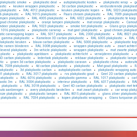
plakplastic smoke
plakplastic deal
autoplakplastic kosten
plakplastic wrap
g
astic
keuken wrappen plakplastic
3d carbon plakplastic
verduisterende plakplast
 plakplastic
RAL 4012 plakplastic
keuken plakplastic kopen
RAL 5020 plakplasti
 plakplastic
RAL 9015 plakplastic
Paars chroom plakplastic
RAL 7009 plakplast
ampen plakplastic
RAL 4005 plakplastic
RAL 6022 plakplastic
plakplastic te koop
goud chrome plakplastic
oranje lampen plakplastic
mat oranje plakplastic
Camoufl
indeer plakplastic
RAL 9023 plakplastic
smoke tint plakplastic
Glans grijs plakpl
1016 plakplastic
plakplastic carwrap
mat geel plakplastic
goud chroom plakplast
stic carwrapping kopen
RAL 5017 plakplastic
RAL 2000 plakplastic
RAL 8021 pla
gamma plakplastic
Kameleon 3D carbon plakplastic
RAL 6005 plakplastic
RAL 8
lakplastic keuken
blauw carbon plakplastic
RAL 5000 plakplastic
plakplastic ko
tic ramen blinderen
RAL 3008 plakplastic
wrappen plakplastic auto
zwart achterl
klevend plakplastic
3m vehicle plakplastic
wrappen plakplastic
mat zwarte plakpl
kplastic
plakplastic apeldoorn
plakplastic achterlicht
verwijderen plakplastic
4D carbon plakplastic
lederlook plakplastic
rekbaar plakplastic
plakplastic lamp
tic
groen 3d carbon plakplastic
plakplastic caravan
plakplastic china
autoruit
AL 7038 plakplastic
4d carbon plakplastic
plakplastic
Mat goud plakplastic
R
akplastic
3d plakplastic carbon
autoplakplastic carbon
plakplastic wrapping auto
1 plakplastic
RAL 3017 plakplastic
rvs plakplastic goud
Geel 2D carbon plakplas
akplastic
RAL 6016 plakplastic
plakplastic gamma
RAL 1017 plakplastic
car
lastic 3m
RAL 3004 plakplastic
interieur plakplastic
RAL 6017 plakplastic
RAL
 plakplastic
RAL 3018 plakplastic
Geel 4D carbon plakplastic
plakplastic met te
 auto aanbrengen
avery plakplastic bestellen
mat zwart plakplastic
car wrap plakp
oze plakplastic
plakplastic lampen
RAL 8015 plakplastic
glans zilver plakplastic
x plakplastic
RAL 7034 plakplastic
kopen plakplastic wrapping
Glans turquoise pl