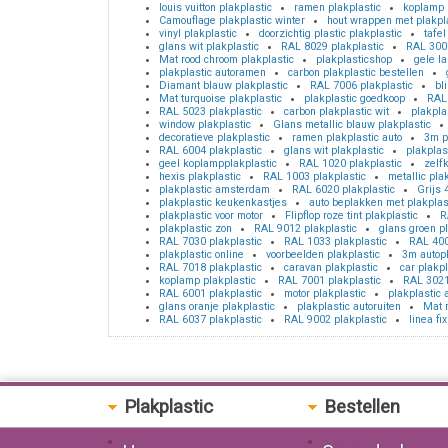
louis vuitton plakplastic
ramen plakplastic
koplamp 
Camouflage plakplastic winter
hout wrappen met plakpl
vinyl plakplastic
doorzichtig plastic plakplastic
tafel
glans wit plakplastic
RAL 8029 plakplastic
RAL 3006
Mat rood chroom plakplastic
plakplasticshop
gele l
plakplastic autoramen
carbon plakplastic bestellen
Diamant blauw plakplastic
RAL 7006 plakplastic
bl
Mat turquoise plakplastic
plakplastic goedkoop
RAL 
RAL 5023 plakplastic
carbon plakplastic wit
plakpla
window plakplastic
Glans metallic blauw plakplastic
decoratieve plakplastic
ramen plakplastic auto
3m p
RAL 6004 plakplastic
glans wit plakplastic
plakplas
geel koplampplakplastic
RAL 1020 plakplastic
zelf
hexis plakplastic
RAL 1003 plakplastic
metallic pla
plakplastic amsterdam
RAL 6020 plakplastic
Grijs 
plakplastic keukenkastjes
auto beplakken met plakplas
plakplastic voor motor
Flipflop roze tint plakplastic
R
plakplastic zon
RAL 9012 plakplastic
glans groen pl
RAL 7030 plakplastic
RAL 1033 plakplastic
RAL 400
plakplastic online
voorbeelden plakplastic
3m autopl
RAL 7018 plakplastic
caravan plakplastic
car plakp
koplamp plakplastic
RAL 7001 plakplastic
RAL 3021
RAL 6001 plakplastic
motor plakplastic
plakplastic
glans oranje plakplastic
plakplastic autoruiten
Mat r
RAL 6037 plakplastic
RAL 9002 plakplastic
linea fi
Plakplastic
Bestellen