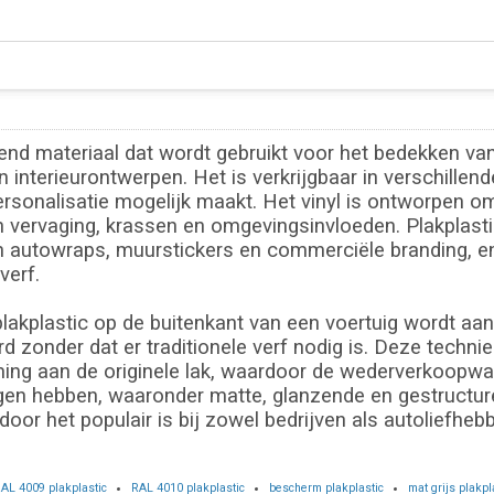
vend materiaal dat wordt gebruikt voor het bedekken va
 interieurontwerpen. Het is verkrijgbaar in verschillen
rsonalisatie mogelijk maakt. Het vinyl is ontworpen o
 vervaging, krassen en omgevingsinvloeden. Plakplastic 
in autowraps, muurstickers en commerciële branding, en
verf.
lakplastic op de buitenkant van een voertuig wordt aan
zonder dat er traditionele verf nodig is. Deze techniek
ing aan de originele lak, waardoor de wederverkoopwaa
gen hebben, waaronder matte, glanzende en gestructure
oor het populair is bij zowel bedrijven als autoliefhebb
AL 4009 plakplastic
RAL 4010 plakplastic
bescherm plakplastic
mat grijs plakpl