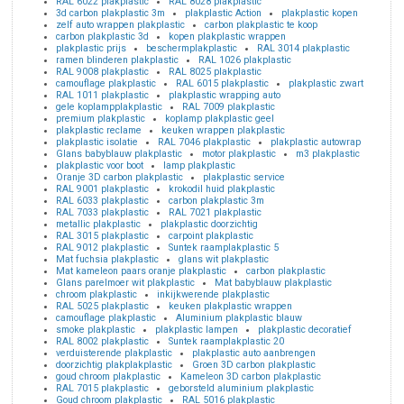
RAL 6022 plakplastic
RAL 8028 plakplastic
3d carbon plakplastic 3m
plakplastic Action
plakplastic kopen
zelf auto wrappen plakplastic
carbon plakplastic te koop
carbon plakplastic 3d
kopen plakplastic wrappen
plakplastic prijs
beschermplakplastic
RAL 3014 plakplastic
ramen blinderen plakplastic
RAL 1026 plakplastic
RAL 9008 plakplastic
RAL 8025 plakplastic
camouflage plakplastic
RAL 6015 plakplastic
plakplastic zwart
RAL 1011 plakplastic
plakplastic wrapping auto
gele koplampplakplastic
RAL 7009 plakplastic
premium plakplastic
koplamp plakplastic geel
plakplastic reclame
keuken wrappen plakplastic
plakplastic isolatie
RAL 7046 plakplastic
plakplastic autowrap
Glans babyblauw plakplastic
motor plakplastic
m3 plakplastic
plakplastic voor boot
lamp plakplastic
Oranje 3D carbon plakplastic
plakplastic service
RAL 9001 plakplastic
krokodil huid plakplastic
RAL 6033 plakplastic
carbon plakplastic 3m
RAL 7033 plakplastic
RAL 7021 plakplastic
metallic plakplastic
plakplastic doorzichtig
RAL 3015 plakplastic
carpoint plakplastic
RAL 9012 plakplastic
Suntek raamplakplastic 5
Mat fuchsia plakplastic
glans wit plakplastic
Mat kameleon paars oranje plakplastic
carbon plakplastic
Glans parelmoer wit plakplastic
Mat babyblauw plakplastic
chroom plakplastic
inkijkwerende plakplastic
RAL 5025 plakplastic
keuken plakplastic wrappen
camouflage plakplastic
Aluminium plakplastic blauw
smoke plakplastic
plakplastic lampen
plakplastic decoratief
RAL 8002 plakplastic
Suntek raamplakplastic 20
verduisterende plakplastic
plakplastic auto aanbrengen
doorzichtig plakplakplastic
Groen 3D carbon plakplastic
goud chroom plakplastic
Kameleon 3D carbon plakplastic
RAL 7015 plakplastic
geborsteld aluminium plakplastic
Goud chroom plakplastic
RAL 5016 plakplastic