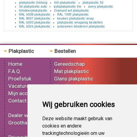
plakplastic limburg
tint plakplastic
plakplastic 3d
3d plakplastic auto
autoplakplastic 3m
avery plakplastic
blindeerplakplastic
Diamant wit plakplastic
RAL 6008 plakplastic
RAL 1009 plakplastic
RAL 8007 plakplastic
keuken plakplastic wrap
RAL 6030 plakplastic
plakplastic wrapping bestellen
RAL 6026 plakplastic
autoramen blinderen plakplastic
Plakplastic
Bestellen
Home
Gereedschap
F.A.Q.
Mat plakplastic
Proefstuk
Glans plakplastic
Vacatures
Metallic plakplastic
Mijn account
3D plakplastic
Contact
Effect plakplastic
Wij gebruiken cookies
Bedrukt plakplastic
Dealer worden
Carbon plakplastic
Deze website maakt gebruik van
Groothandel
Lampen folie
cookies en andere
Functionele folie
trackingtechnologieën om uw