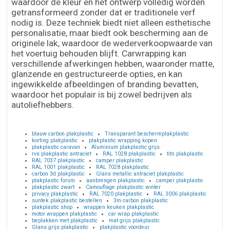
waardoor de kleur en het ontwerp volledig worden
getransformeerd zonder dat er traditionele verf
nodig is. Deze techniek biedt niet alleen esthetische
personalisatie, maar biedt ook bescherming aan de
originele lak, waardoor de wederverkoopwaarde van
het voertuig behouden blijft. Carwrapping kan
verschillende afwerkingen hebben, waaronder matte,
glanzende en gestructureerde opties, en kan
ingewikkelde afbeeldingen of branding bevatten,
waardoor het populair is bij zowel bedrijven als
autoliefhebbers.
blauw carbon plakplastic
Transparant beschermplakplastic
korting plakplastic
plakplastic wrapping kopen
plakplastic caravan
Aluminium plakplastic grijs
rvs plakplastic antraciet
RAL 1028 plakplastic
titn plakplastic
RAL 7037 plakplastic
camper plakplastic
RAL 1001 plakplastic
RAL 7028 plakplastic
carbon 3d plakplastic
Glans metallic antraciet plakplastic
plakplastic forum
aanbrengen plakplastic
camper plakplastic
plakplastic zwart
Camouflage plakplastic winter
privacy plakplastic
RAL 7020 plakplastic
RAL 3006 plakplastic
suntek plakplastic bestellen
3m carbon plakplastic
plakplastic shop
wrappen keuken plakplastic
motor wrappen plakplastic
car wrap plakplastic
beplakken met plakplastic
mat grijs plakplastic
Glans grijs plakplastic
plakplastic voordeur