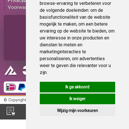
Privacybeleid
Plakplastic korting
browse-ervaring te verbeteren voor
Voorwaarden
Op bestelling
de volgende doeleinden:
om de
basisfunctionaliteit van de website
Pagina delen
mogelijk te maken
,
om een betere
ervaring op de website te bieden
,
om
uw interesse in onze producten en
diensten te meten en
marketinginteracties te
personaliseren
,
om advertenties
weer te geven die relevanter voor u
zijn
.
Ik ga akkoord
Ik weiger
© Copyright 2026
KvK 72383585
Wijzig mijn voorkeuren
Feedback?
Deel uw mening