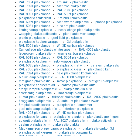
RAL 7004 plakplastic
anti inkijk plakplastic
RAL 7023 plakplastic
Mat rood plakplastic
RAL 7026 plakplastic
RAL 7036 plakplastic
RAL 8027 plakplastic
RAL 5009 plakplastic
plakplastic achterlicht
3m 2080 plakplastic
RAL 6029 plakplastic
Mat zwart plakplastic
plastic plakplastic
RAL 5021 plakplastic
auto tint plakplastic
koninghausplakplastic
doorzichtige plakplakplastic
wrapping plakplastic auto
plakplastic voor camper
praxis plakplastic
geel licht plakplastic
plakplastic keuken wrappen
3d plakplastic
RAL 5001 plakplastic
Wit 3D carbon plakplastic
Camouflage plakplastic winter groen
RAL 4006 plakplastic
legergroen plakplastic
oranje carbon plakplastic
RAL 6018 plakplastic
RAL 5004 plakplastic
plakplastic keuken
auto wrappen plakplastic
RAL 6035 plakplastic
plakplastic mat wit
caravan plakplastic
RAL 9006 plakplastic
plakplastic kleur
plakplastic kant
RAL 7024 plakplastic
gele plakplastic koplampen
blauw lamp plakplastic
RAL 1008 plakplastic
mat groen plakplastic
motor plakplastic
Mat geel plakplastic
plakplastic aanrechtblad
carbon plakplastic auto
oranje lampen plakplastic
plakplastic 3m auto
doorzichtig plakplastic
mat oranje plakplastic
llumar plakplastic
rekbaar plakplastic
RAL 2007 plakplastic
hoogglans plakplastic
Aluminium plakplastic zwart
3m plakplastic kopen
plakplastic huisnummer
geel mistlamp plakplastic
interieur plakplastic
RAL 4005 plakplastic
Wit 4D carbon plakplastic
plakplastic for cars
plakplastic je auto
plakplastic groningen
autoruit plakplastic
RAL 3027 plakplastic
plakplastic china
design plakplastic
plakplastic plakken
Mat kameleon blauw paars plakplastic
plakplastic carbon 3d
plakplastic ral kleuren
plakplastic bouwmarkt