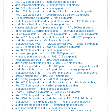
RAL 7024 plakplastic
zelfklevende plakplastic
gele koplampplakplastic
zelfklevende plakplastic
RAL 3025 plakplastic
mistlamp plakplastic
RAL 1022 plakplastic
plakplastic houtlook
car plakplastic
RAL 7022 plakplastic
Donkerblauw 3D carbon plakplastic
Glans betongrijs plakplastic
tint plakplastic
plakplastic verduisterend
plakplasticshop
plakplastic kleur
plakplastic bedrijf
Glans limoen plakplastic
chroom plakplastic
plakplastic prijs
RAL 5000 plakplastic
Zilver chroom 3D carbon plakplastic
autoruit plakplastic kopen
ruiten plakplastic
RAL 5025 plakplastic
RAL 6000 plakplastic
RAL 4012 plakplastic
plakplastic auto
RAL 6029 plakplastic
plakplastic gamma
Mat limoen plakplastic
plakplastic auto kopen
plakplastic voor boot
oracal plakplastic
RAL 3019 plakplastic
Zwart 5D carbon plakplastic
RAL 8019 plakplastic
Geel tint plakplastic
auto wrappen plakplastic
RAL 7025 plakplastic
wrapping plakplastic auto
RAL 1015 plakplastic
Hout plakplastic bruin
RAL 1000 plakplastic
doorzichtig plastic plakplastic
RAL 7027 plakplastic
plakplastic nederland
RAL 5013 plakplastic
lampenplakplastic
plakplastic huis
carbon 3d plakplastic
avery plakplastic
plakplastic auto prijs
RAL 4011 plakplastic
zwart plakplastic
scooter plakplastic
RAL 7011 plakplastic
doorzichtig plakplastic
RAL 9008 plakplastic
RAL 6037 plakplastic
plakplastic winkel
plakplastic limburg
RAL 7018 plakplastic
carbon plakplastic plakken
plakplastic motor
plakplastic aanbrengen
Paars 3D carbon plakplastic
RAL 3029 plakplastic
RAL 7019 plakplastic
RAL 1035 plakplastic
RAL 5001 plakplastic
plakplasticnl
RAL 3004 plakplastic
plakplastic
plakplastic auto 3m
koninghaus plakplastic
aluminium plakplastic goud
wrapping plakplastic car
auto mat zwart plakplastic
plakplastic 3m auto