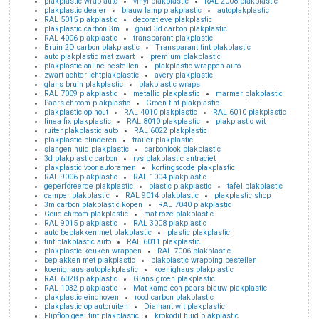
plakplastic wrap auto
vinyl plakplastic
RAL 2008 plakplastic
plakplastic dealer
blauw lamp plakplastic
autoplakplastic
RAL 5015 plakplastic
decoratieve plakplastic
plakplastic carbon 3m
goud 3d carbon plakplastic
RAL 4006 plakplastic
transparant plakplastic
Bruin 2D carbon plakplastic
Transparant tint plakplastic
auto plakplastic mat zwart
premium plakplastic
plakplastic online bestellen
plakplastic wrappen auto
zwart achterlichtplakplastic
avery plakplastic
glans bruin plakplastic
plakplastic wraps
RAL 7009 plakplastic
metallic plakplastic
marmer plakplastic
Paars chroom plakplastic
Groen tint plakplastic
plakplastic op hout
RAL 4010 plakplastic
RAL 6010 plakplastic
linea fix plakplastic
RAL 8010 plakplastic
plakplastic wit
ruitenplakplastic auto
RAL 6022 plakplastic
plakplastic blinderen
trailer plakplastic
slangen huid plakplastic
carbonlook plakplastic
3d plakplastic carbon
rvs plakplastic antraciet
plakplastic voor autoramen
kortingscode plakplastic
RAL 9006 plakplastic
RAL 1004 plakplastic
geperforeerde plakplastic
plastic plakplastic
tafel plakplastic
camper plakplastic
RAL 9014 plakplastic
plakplastic shop
3m carbon plakplastic kopen
RAL 7040 plakplastic
Goud chroom plakplastic
mat roze plakplastic
RAL 9015 plakplastic
RAL 3008 plakplastic
auto beplakken met plakplastic
plastic plakplastic
tint plakplastic auto
RAL 6011 plakplastic
plakplastic keuken wrappen
RAL 7006 plakplastic
beplakken met plakplastic
plakplastic wrapping bestellen
koenighaus autoplakplastic
koenighaus plakplastic
RAL 6028 plakplastic
Glans groen plakplastic
RAL 1032 plakplastic
Mat kameleon paars blauw plakplastic
plakplastic eindhoven
rood carbon plakplastic
plakplastic op autoruiten
Diamant wit plakplastic
Flipflop geel tint plakplastic
krokodil huid plakplastic