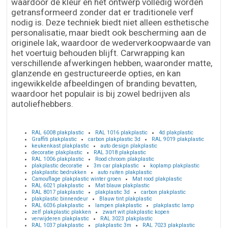
waardoor de kleur en het ontwerp volledig worden
getransformeerd zonder dat er traditionele verf
nodig is. Deze techniek biedt niet alleen esthetische
personalisatie, maar biedt ook bescherming aan de
originele lak, waardoor de wederverkoopwaarde van
het voertuig behouden blijft. Carwrapping kan
verschillende afwerkingen hebben, waaronder matte,
glanzende en gestructureerde opties, en kan
ingewikkelde afbeeldingen of branding bevatten,
waardoor het populair is bij zowel bedrijven als
autoliefhebbers.
RAL 6008 plakplastic
RAL 1016 plakplastic
4d plakplastic
Graffiti plakplastic
carbon plakplastic 3d
RAL 9019 plakplastic
keukenkast plakplastic
auto design plakplastic
decoratie plakplastic
RAL 3018 plakplastic
RAL 1006 plakplastic
Rood chroom plakplastic
plakplastic decoratie
3m car plakplastic
koplamp plakplastic
plakplastic bedrukken
auto ruiten plakplastic
Camouflage plakplastic winter groen
Mat rood plakplastic
RAL 6021 plakplastic
Mat blauw plakplastic
RAL 8017 plakplastic
plakplastic 3d
carbon plakplastic
plakplastic binnendeur
Blauw tint plakplastic
RAL 6036 plakplastic
lampen plakplastic
plakplastic lamp
zelf plakplastic plakken
zwart wit plakplastic kopen
verwijderen plakplastic
RAL 3023 plakplastic
RAL 1037 plakplastic
plakplastic 3m
RAL 7023 plakplastic