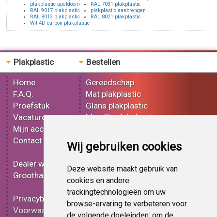
plakplastic apeldoorn
RAL 7031 plakplastic
RAL 9017 plakplastic
plakplastic aanbrengen
RAL 8012 plakplastic
RAL 8021 plakplastic
Wit 4D carbon plakplastic
Plakplastic
Bestellen
Home
Gereedschap
F.A.Q.
Mat plakplastic
Proefstuk
Glans plakplastic
Vacatures
Metallic plakplastic
Mijn account
3D plakplastic
Contact
Effect plakplastic
Wij gebruiken cookies
Bedrukt plakplastic
Dealer worden
Carbon plakplastic
Deze website maakt gebruik van
Groothandel
Lampen folie
cookies en andere
Functionele folie
trackingtechnologieën om uw
Privacybeleid
Plakplastic korting
browse-ervaring te verbeteren voor
Voorwaarden
Op bestelling
de volgende doeleinden:
om de