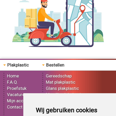
18 mtr Gloss Metallic Grey Violet 3155 folie
Plakplastic
Bestellen
Home
Gereedschap
F.A.Q.
Mat plakplastic
Proefstuk
Glans plakplastic
Vacatures
Metallic plakplastic
Mijn account
3D plakplastic
Contact
Effect plakplastic
Wij gebruiken cookies
Bedrukt plakplastic