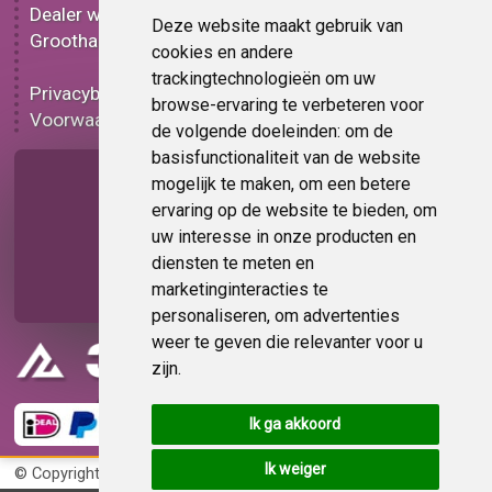
Dealer worden
Carbon plakplastic
Deze website maakt gebruik van
Groothandel
Lampen folie
cookies en andere
Functionele folie
trackingtechnologieën om uw
Privacybeleid
Plakplastic korting
browse-ervaring te verbeteren voor
Voorwaarden
Op bestelling
de volgende doeleinden:
om de
basisfunctionaliteit van de website
Pagina delen
mogelijk te maken
,
om een betere
ervaring op de website te bieden
,
om
uw interesse in onze producten en
diensten te meten en
marketinginteracties te
personaliseren
,
om advertenties
weer te geven die relevanter voor u
zijn
.
Ik ga akkoord
Ik weiger
© Copyright 2026
KvK 72383585