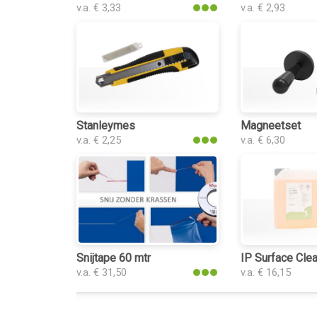
v.a. € 3,33
v.a. € 2,93
Stanleymes
Magneetset
v.a. € 2,25
v.a. € 6,30
Snijtape 60 mtr
IP Surface Clea
v.a. € 31,50
v.a. € 16,15