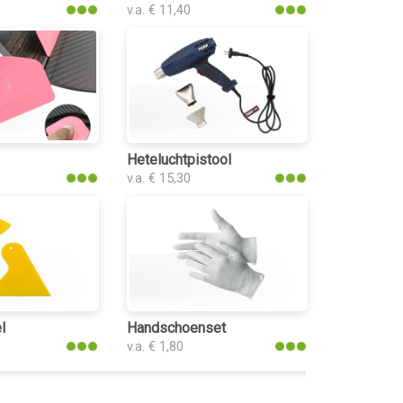
v.a. € 11,40
Heteluchtpistool
v.a. € 15,30
l
Handschoenset
v.a. € 1,80