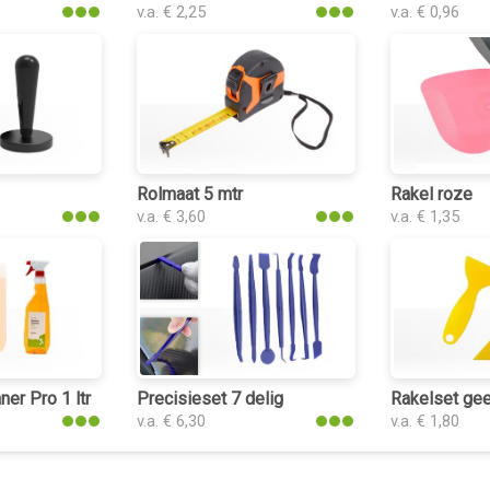
v.a. € 2,25
v.a. € 0,96
Rolmaat 5 mtr
Rakel roze
v.a. € 3,60
v.a. € 1,35
ner Pro 1 ltr
Precisieset 7 delig
Rakelset gee
v.a. € 6,30
v.a. € 1,80