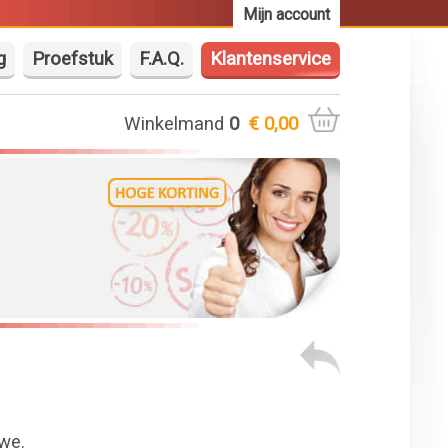
Mijn account
g
Proefstuk
F.A.Q.
Klantenservice
Winkelmand
0
€ 0,00
we.