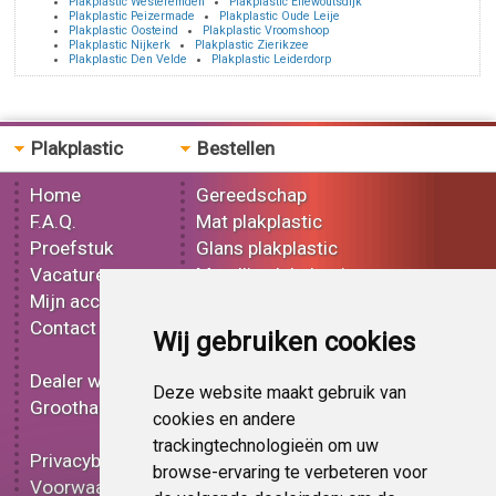
Plakplastic Westeremden
Plakplastic Ellewoutsdijk
Plakplastic Peizermade
Plakplastic Oude Leije
Plakplastic Oosteind
Plakplastic Vroomshoop
Plakplastic Nijkerk
Plakplastic Zierikzee
Plakplastic Den Velde
Plakplastic Leiderdorp
Plakplastic
Bestellen
Home
Gereedschap
F.A.Q.
Mat plakplastic
Proefstuk
Glans plakplastic
Vacatures
Metallic plakplastic
Mijn account
3D plakplastic
Contact
Effect plakplastic
Wij gebruiken cookies
Bedrukt plakplastic
Dealer worden
Carbon plakplastic
Deze website maakt gebruik van
Groothandel
Lampen folie
cookies en andere
Functionele folie
trackingtechnologieën om uw
Privacybeleid
Plakplastic korting
browse-ervaring te verbeteren voor
Voorwaarden
Op bestelling