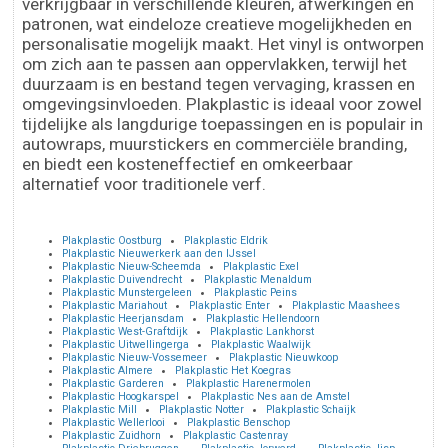
verkrijgbaar in verschillende kleuren, afwerkingen en
patronen, wat eindeloze creatieve mogelijkheden en
personalisatie mogelijk maakt. Het vinyl is ontworpen
om zich aan te passen aan oppervlakken, terwijl het
duurzaam is en bestand tegen vervaging, krassen en
omgevingsinvloeden. Plakplastic is ideaal voor zowel
tijdelijke als langdurige toepassingen en is populair in
autowraps, muurstickers en commerciële branding,
en biedt een kosteneffectief en omkeerbaar
alternatief voor traditionele verf.
Plakplastic Oostburg
Plakplastic Eldrik
Plakplastic Nieuwerkerk aan den IJssel
Plakplastic Nieuw-Scheemda
Plakplastic Exel
Plakplastic Duivendrecht
Plakplastic Menaldum
Plakplastic Munstergeleen
Plakplastic Peins
Plakplastic Mariahout
Plakplastic Enter
Plakplastic Maashees
Plakplastic Heerjansdam
Plakplastic Hellendoorn
Plakplastic West-Graftdijk
Plakplastic Lankhorst
Plakplastic Uitwellingerga
Plakplastic Waalwijk
Plakplastic Nieuw-Vossemeer
Plakplastic Nieuwkoop
Plakplastic Almere
Plakplastic Het Koegras
Plakplastic Garderen
Plakplastic Harenermolen
Plakplastic Hoogkarspel
Plakplastic Nes aan de Amstel
Plakplastic Mill
Plakplastic Notter
Plakplastic Schaijk
Plakplastic Wellerlooi
Plakplastic Benschop
Plakplastic Zuidhorn
Plakplastic Castenray