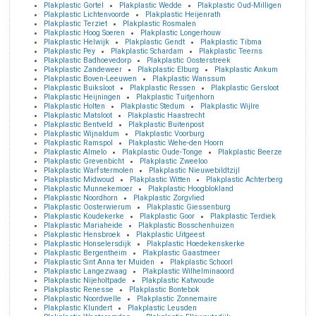
Plakplastic Gortel
Plakplastic Wedde
Plakplastic Oud-Milligen
Plakplastic Lichtenvoorde
Plakplastic Heijenrath
Plakplastic Terziet
Plakplastic Rosmalen
Plakplastic Hoog Soeren
Plakplastic Longerhouw
Plakplastic Helwijk
Plakplastic Gendt
Plakplastic Tibma
Plakplastic Pey
Plakplastic Schardam
Plakplastic Teerns
Plakplastic Badhoevedorp
Plakplastic Oosterstreek
Plakplastic Zandeweer
Plakplastic Elburg
Plakplastic Ankum
Plakplastic Boven-Leeuwen
Plakplastic Wanssum
Plakplastic Buiksloot
Plakplastic Ressen
Plakplastic Gersloot
Plakplastic Heijningen
Plakplastic Tuitjenhorn
Plakplastic Holten
Plakplastic Stedum
Plakplastic Wijlre
Plakplastic Matsloot
Plakplastic Haastrecht
Plakplastic Bentveld
Plakplastic Buitenpost
Plakplastic Wijnaldum
Plakplastic Voorburg
Plakplastic Ramspol
Plakplastic Wehe-den Hoorn
Plakplastic Almelo
Plakplastic Oude-Tonge
Plakplastic Beerze
Plakplastic Grevenbicht
Plakplastic Zweeloo
Plakplastic Warfstermolen
Plakplastic Nieuwebildtzijl
Plakplastic Midwoud
Plakplastic Witten
Plakplastic Achterberg
Plakplastic Munnekemoer
Plakplastic Hoogblokland
Plakplastic Noordhorn
Plakplastic Zorgvlied
Plakplastic Oosterwierum
Plakplastic Giessenburg
Plakplastic Koudekerke
Plakplastic Goor
Plakplastic Terdiek
Plakplastic Mariaheide
Plakplastic Bosschenhuizen
Plakplastic Hensbroek
Plakplastic Uitgeest
Plakplastic Honselersdijk
Plakplastic Hoedekenskerke
Plakplastic Bergentheim
Plakplastic Gaastmeer
Plakplastic Sint Anna ter Muiden
Plakplastic Schoorl
Plakplastic Langezwaag
Plakplastic Wilhelminaoord
Plakplastic Nijeholtpade
Plakplastic Katwoude
Plakplastic Renesse
Plakplastic Bontebok
Plakplastic Noordwelle
Plakplastic Zonnemaire
Plakplastic Klundert
Plakplastic Leusden