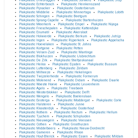
Plakplastic Driebruggen
Plakplastic Jorwerd
Plakplastic Jisp
Plakplastic Echterbosch
Plakplastic Heinkenszand
Plakplastic Pijnacker
Plakplastic Oosterbierum
Plakplastic Middelie
Plakplastic Minnertsga
Plakplastic Lobith
Plakplastic Schingen
Plakplastic Beetgum
Plakplastic Sprang-Capelle
Plakplastic Startenhuizen
Plakplastic Meerkerk
Plakplastic Empel
Plakplastic Nijega
Plakplastic Frieschepalen
Plakplastic Kattendijke
Plakplastic Enumatil
Plakplastic Akersloot
Plakplastic Holwierde
Plakplastic Berkum
Plakplastic Jutrijp
Plakplastic Ingen
Plakplastic Rijperkerk
Plakplastic Appelscha
Plakplastic Hoevelaken
Plakplastic St. Johns
Plakplastic Kortgene
Plakplastic Petten
Plakplastic Velsen-Zuid
Plakplastic Mantinge
Plakplastic Blokhuizen
Plakplastic IJsbrechtum
Plakplastic De Zilk
Plakplastic Stieltjeskanaal
Plakplastic Heiloo
Plakplastic Eijsden
Plakplastic Bussum
Plakplastic Luttenberg
Plakplastic Zeldam
Plakplastic Milheeze
Plakplastic Hekelingen
Plakplastic Twijzelerheide
Plakplastic Formerum
Plakplastic Molenend
Plakplastic Didam
Plakplastic Daarle
Plakplastic Woeste Hoeve
Plakplastic Leuvenheim
Plakplastic Agelo
Plakplastic Treebeek
Plakplastic Westerblokker
Plakplastic Delft
Plakplastic Wengelo
Plakplastic Boelenslaan
Plakplastic Eesterga
Plakplastic Moddergat
Plakplastic Corle
Plakplastic Halsteren
Plakplastic Junne
Plakplastic Kloosterdijk
Plakplastic Oosterhout
Plakplastic Rothem
Plakplastic Rectum
Plakplastic Hellum
Plakplastic Tjuchem
Plakplastic Schipluiden
Plakplastic Nieuwegein
Plakplastic Veessen
Plakplastic Cothen
Plakplastic Grosthuizen
Plakplastic Middelbeers
Plakplastic Nieuw-Dordrecht
Plakplastic Gameren
Plakplastic Rhoon
Plakplastic Hout-Blerick
Plakplastic Essen
Plakplastic Mildam